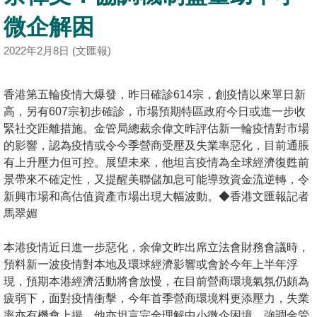
按
微企解困
揭
2022年2月8日 (文匯報)
地
產
香港第五輪疫情大爆發，昨日確診614宗，創疫情以來單日新
博
高，另有607宗初步確診，市場預期特區政府今日或進一步收
客
緊社交距離措施。金管局總裁余偉文昨評估新一輪疫情對市場
的影響，認為疫情或令今季營商受壓及失業率惡化，目前通脹
地
有上升壓力但可控。展望未來，他坦言疫情為全球經濟復甦前
產
景帶來不確定性，又提醒美聯儲加息可能導致資金流逆轉，令
新
新興市場和高估值資產市場出現大幅波動。◆香港文匯報記者
聞
馬翠媚
數
本港疫情近日進一步惡化，余偉文昨出席立法會財務會議時，
據
預料新一波疫情對本地及環球經濟影響或會於今年上半年浮
公
現，預期本港經濟活動將會放慢，在目前營商環境氣氛仍頗為
佈
疲弱下，面對疫情衝擊，今年首季營商環境料更添壓力，失業
率亦有機會上揚。他亦坦言完全理解中小微企困境，強調金管