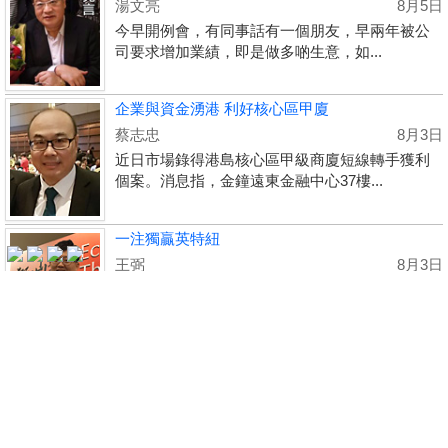
湯文亮
8月5日
今早開例會，有同事話有一個朋友，早兩年被公
司要求增加業績，即是做多啲生意，如...
收
企業與資金湧港 利好核心區甲廈
藏
蔡志忠
8月3日
樓
近日市場錄得港島核心區甲級商廈短線轉手獲利
盤
個案。消息指，金鐘遠東金融中心37樓...
繁
简
ENG
一注獨贏英特紐
體
体
王弼
8月3日
過去一星期，美股三大指數表面上變動不大，道
瓊斯指數升1%、標普500指數升1%、納斯...
更多...
Copyright © 2000-2026 宅谷地產資訊網 保留一切權利
Property.hk O/B Multiple Listing System Ltd.