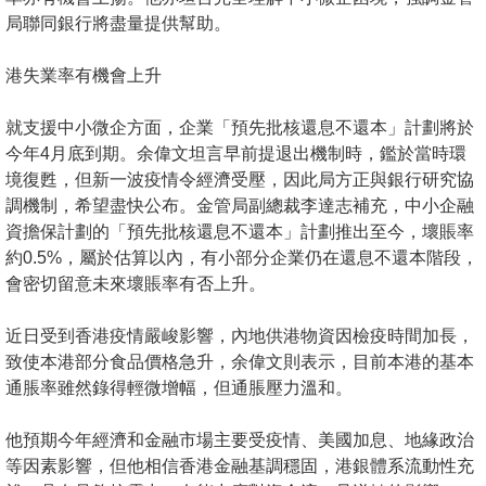
置
局聯同銀行將盡量提供幫助。
業
手
港失業率有機會上升
冊
就支援中小微企方面，企業「預先批核還息不還本」計劃將於
關
今年4月底到期。余偉文坦言早前提退出機制時，鑑於當時環
境復甦，但新一波疫情令經濟受壓，因此局方正與銀行研究協
於
調機制，希望盡快公布。金管局副總裁李達志補充，中小企融
我
資擔保計劃的「預先批核還息不還本」計劃推出至今，壞賬率
們
約0.5%，屬於估算以內，有小部分企業仍在還息不還本階段，
會密切留意未來壞賬率有否上升。
近日受到香港疫情嚴峻影響，內地供港物資因檢疫時間加長，
致使本港部分食品價格急升，余偉文則表示，目前本港的基本
通脹率雖然錄得輕微增幅，但通脹壓力溫和。
他預期今年經濟和金融市場主要受疫情、美國加息、地緣政治
等因素影響，但他相信香港金融基調穩固，港銀體系流動性充