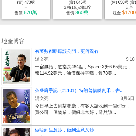
(實) 473呎
(實) 845呎
(建) 650呎 (實
--
3房(1套)2廳1貯
天台
670萬
860萬
$170
售價
售價
租金
地產博客
有著數都唔應該公開，更何況冇
湯文亮
9:18
一宿無話，道指跌464點，Space X升6.65美元，
報114.92美元，油價保持平穩，報78美...
茶餐廳手記（#1101）特朗普借艇割禾，害...
湯文亮
8月6日
今日早上去到茶餐廳，有客人話收到一個offer，
買公司一個物業，價錢非常好，雖然該...
做唔到生意炒，做到生意又炒