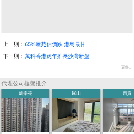
上一則：
65%屋苑估價跌 港島最甘
下一則：
萬科香港虎年推長沙灣新盤
更多...
代理公司樓盤推介
凱樂苑
嵐山
西貢