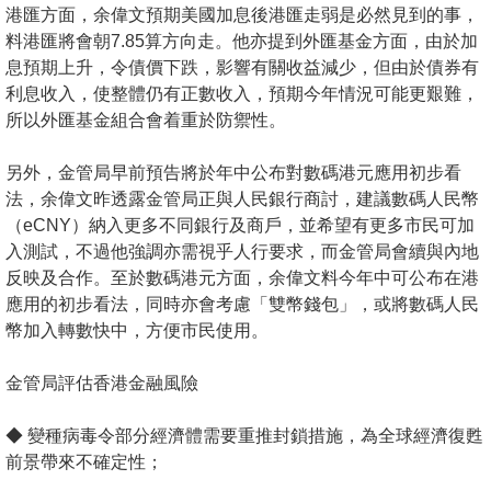
港匯方面，余偉文預期美國加息後港匯走弱是必然見到的事，
料港匯將會朝7.85算方向走。他亦提到外匯基金方面，由於加
息預期上升，令債價下跌，影響有關收益減少，但由於債券有
利息收入，使整體仍有正數收入，預期今年情況可能更艱難，
所以外匯基金組合會着重於防禦性。
另外，金管局早前預告將於年中公布對數碼港元應用初步看
法，余偉文昨透露金管局正與人民銀行商討，建議數碼人民幣
（eCNY）納入更多不同銀行及商戶，並希望有更多市民可加
入測試，不過他強調亦需視乎人行要求，而金管局會續與內地
反映及合作。至於數碼港元方面，余偉文料今年中可公布在港
應用的初步看法，同時亦會考慮「雙幣錢包」，或將數碼人民
幣加入轉數快中，方便市民使用。
金管局評估香港金融風險
◆ 變種病毒令部分經濟體需要重推封鎖措施，為全球經濟復甦
前景帶來不確定性；