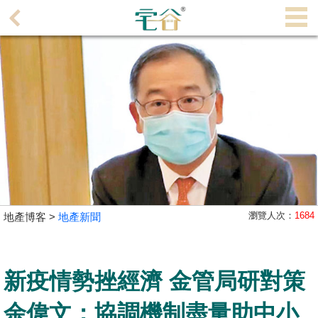
代
理
主
頁
搵
樓/
成
交
業
瀏覽人次：
1684
地產博客 >
地產新聞
主
放
盤
新疫情勢挫經濟 金管局研對策
宅
余偉文：協調機制盡量助中小
谷