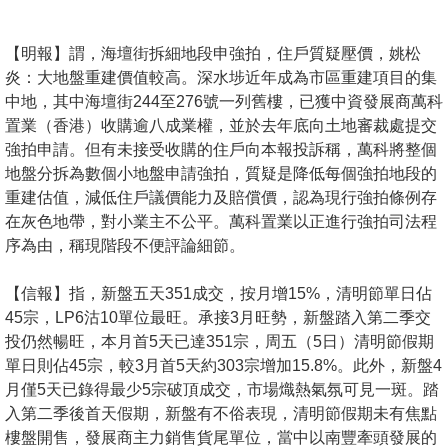
按
揭
【明報】謂，海壇街拆細地段申強拍，住戶質疑壓價，姚松
炎：大地盤重建價值較高。深水埗近年成為市區重建項目的集
地
中地，其中海壇街244至276號一列舊樓，已獲中資發展商萬科
產
置業（香港）收購逾八成業權，並於去年底向土地審裁處提交
博
強拍申請。但有未接受收購的住戶向本報投訴稱，萬科將整個
客
地盤分拆為數個小地盤申請強拍，質疑是降低每個強拍地段的
重建估值，減低住戶議價能力及賠償價，認為現行強拍條例存
地
在灰色地帶，對小業主不公平。萬科置業以正進行強拍司法程
產
序為由，稱現階段不便評論細節。
新
聞
【信報】指，新盤五天351成交，按月增15%，清明節單日佔
45宗，LP6沽10單位最旺。承接3月旺勢，新盤踏入第二季交
數
投仍然暢旺，本月首5天已達351宗，周五（5日）清明節假期
據
單日則佔45宗，較3月首5天約303宗增加15.8%。此外，新盤4
公
月僅5天已錄得最少5宗破頂成交，市場熾熱氣氛可見一斑。踏
入第二季後首天假期，新盤有不俗表現，清明節假期未有焦點
佈
樓盤開售，發展商主力銷售貨尾單位，當中以南豐牽頭發展的