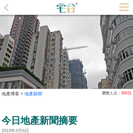
代
理
主
頁
搵
樓/
成
交
業
主
瀏覽人次：
30531
地產博客 >
地產新聞
放
盤
今日地產新聞摘要
宅
谷
2019年4月6日