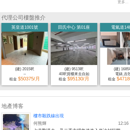
更多...
代理公司樓盤推介
英皇道1001號
田氏中心 第01座
電氣道14
(建) 2015呎
(建) 9513呎
(建) 168
--
40呎貨櫃來去自如
電錶,吉
$50375/月
$95130/月
$471
租金
租金
租金
地產博客
樓市殺跌線出現
何熊輝
12:16