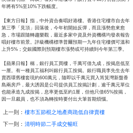
年將有5%至10%下跌幅度。
【東方日報】指，中外資合奏唱好港樓。香港住宅樓市自去年
第三季「見頂」回落後，今年初開始反彈，而且漲勢愈來愈
急，市場跟隨轉趨樂觀，最近多家中資及外資機構均發表報告
唱好樓市前景。評級機構標準普爾預期一九年住宅樓價可溫和
上升5%；交銀國際則預期樓市漲勢或可持續到今年第三季。
【蘋果日報】稱，銀行員工買樓，千萬可借九成，按揭息低至
一厘。有一種員工福利叫銀行員工按揭。銀行職員李先生去年
賣西環舊樓套現約600萬元，隨即以千萬元買入筲箕灣新盤香
島兩房戶，最大誘因是公司提供員工按揭計劃，逾千萬元單位
也能承造九成按揭，息率更低至約1厘，但他只借65%按揭，
因一旦裁員，也不須為轉按時要付出大筆首期煩惱。
上一則：
樓市五節棍之地產商跪低自律賣樓
下一則：
清明時節二手成交暢旺