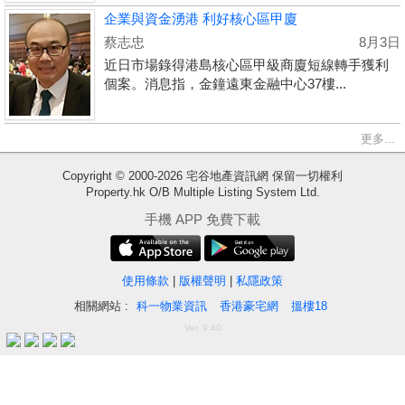
企業與資金湧港 利好核心區甲廈
蔡志忠
8月3日
近日市場錄得港島核心區甲級商廈短線轉手獲利
個案。消息指，金鐘遠東金融中心37樓...
更多...
Copyright © 2000-2026 宅谷地產資訊網 保留一切權利
Property.hk O/B Multiple Listing System Ltd.
收
手機 APP 免費下載
藏
樓
盤
使用條款
|
版權聲明
|
私隱政策
相關網站 :
科一物業資訊
香港豪宅網
搵樓18
繁
简
ENG
Ver. 9.40
體
体