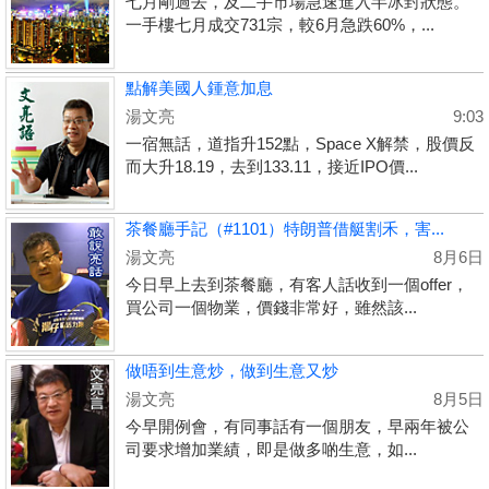
七月剛過去，及二手市場急速進入半冰封狀態。
一手樓七月成交731宗，較6月急跌60%，...
點解美國人鍾意加息
湯文亮
9:03
一宿無話，道指升152點，Space X解禁，股價反
而大升18.19，去到133.11，接近IPO價...
茶餐廳手記（#1101）特朗普借艇割禾，害...
湯文亮
8月6日
今日早上去到茶餐廳，有客人話收到一個offer，
買公司一個物業，價錢非常好，雖然該...
做唔到生意炒，做到生意又炒
湯文亮
8月5日
今早開例會，有同事話有一個朋友，早兩年被公
司要求增加業績，即是做多啲生意，如...