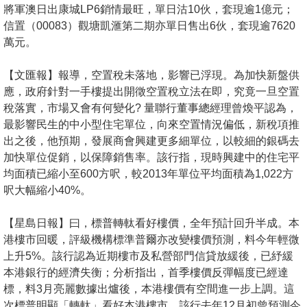
置
將軍澳日出康城LP6銷情最旺，單日沽10伙，套現逾1億元；
信置（00083）觀塘凱滙第二期亦單日售出6伙，套現逾7620
業
萬元。
手
冊
【文匯報】報導，空置稅未落地，影響已浮現。為加快新盤供
應，政府針對一手樓提出開徵空置稅立法在即，究竟一旦空置
關
稅落實，市場又會有何變化? 量聯行董事總經理曾煥平認為，
於
最影響民生的中小型住宅單位，向來空置情況偏低，新稅項推
我
出之後，他預期，發展商會興建更多細單位，以較細的銀碼去
們
加快單位促銷，以保障銷售率。該行指，現時興建中的住宅平
均面積已縮小至600方呎，較2013年單位平均面積為1,022方
呎大幅縮小40%。
【星島日報】曰，標普轉軚看好樓價，全年預計回升半成。本
港樓市回暖，評級機構標準普爾亦改變樓價預測，料今年輕微
上升5%。該行認為近期樓市及私營部門信貸放緩後，已紓緩
本港銀行的經濟失衡；分析指出，首季樓價反彈幅度已經達
標，料3月亮麗數據出爐後，本港樓價有空間進一步上調。這
次標普明顯「轉軚」看好本港樓市，該行去年12月初曾預測今