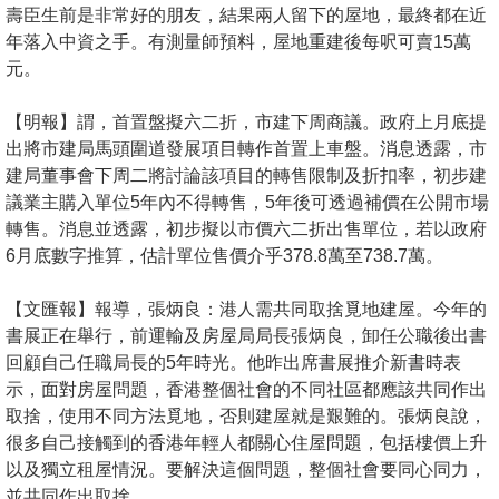
置
壽臣生前是非常好的朋友，結果兩人留下的屋地，最終都在近
年落入中資之手。有測量師預料，屋地重建後每呎可賣15萬
業
元。
手
冊
【明報】謂，首置盤擬六二折，市建下周商議。政府上月底提
出將市建局馬頭圍道發展項目轉作首置上車盤。消息透露，市
關
建局董事會下周二將討論該項目的轉售限制及折扣率，初步建
於
議業主購入單位5年內不得轉售，5年後可透過補價在公開市場
我
轉售。消息並透露，初步擬以市價六二折出售單位，若以政府
們
6月底數字推算，估計單位售價介乎378.8萬至738.7萬。
【文匯報】報導，張炳良：港人需共同取捨覓地建屋。今年的
書展正在舉行，前運輸及房屋局局長張炳良，卸任公職後出書
回顧自己任職局長的5年時光。他昨出席書展推介新書時表
示，面對房屋問題，香港整個社會的不同社區都應該共同作出
取捨，使用不同方法覓地，否則建屋就是艱難的。張炳良說，
很多自己接觸到的香港年輕人都關心住屋問題，包括樓價上升
以及獨立租屋情況。要解決這個問題，整個社會要同心同力，
並共同作出取捨。