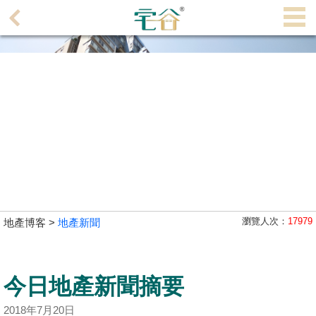
代
理
主
頁
搵
樓/
成
交
業
主
瀏覽人次：
17979
地產博客 >
地產新聞
放
盤
今日地產新聞摘要
宅
谷
2018年7月20日