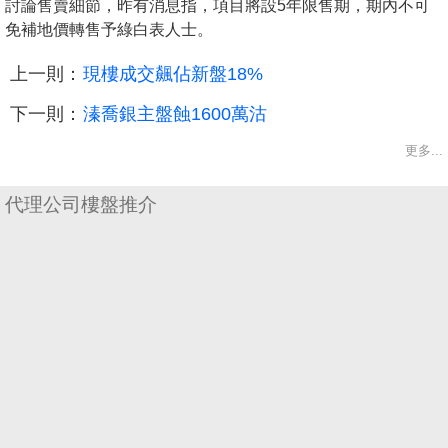
討論售賣細節，昨有消息指，項目將設5年限售期，期內不可
免補地價轉售予綠白表人士。
上一則：
現樓成交飆佔新盤18%
下一則：
溱喬銀主盤蝕1600萬沽
更多...
代理公司樓盤推介