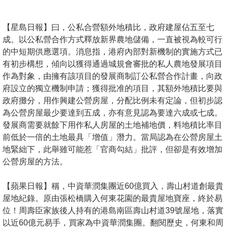
按
揭
【星島日報】曰，公私合營額外地積比，政府建屋佔五至七
成。以公私營合作方式釋放新界農地儲備，一直被視為較可行
地
的中短期供應選項。消息指，港府內部對新機制的實施方式已
產
有初步構想，傾向以獲得通過城規會審批的私人農地發展項目
博
作為對象，由擁有該項目的發展商制訂公私營合作計畫，向政
客
府設立的獨立機制申請；獲得批准的項目，其額外地積比要與
政府攤分，用作興建公營房屋，分配比例未有定論，但初步認
地
為公營房屋最少要達到五成，亦有意見認為要達六成或七成。
產
發展商需要就餘下用作私人房屋的土地補地價，料地積比率目
新
前低於一倍的土地最具「增值」潛力。當局認為在公營房屋土
聞
地緊絀下，此舉雖可能惹「官商勾結」批評，但卻是有效增加
公營房屋的方法。
數
據
【蘋果日報】稱，中資華潤集團近60億買入，壽山村道創最貴
公
屋地紀錄。原由張松橋購入何東花園的最貴屋地寶座，終於易
位！周壽臣家族後人持有的港島南區壽山村道39號屋地，落實
佈
以近60億元易手，買家為中資華潤集團。翻閱歷史，何東和周