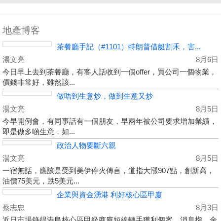
地產博客
茶餐廳手記（#1101）特朗普借艇割禾，害...
湯文亮
8月6日
今日早上去到茶餐廳，有客人話收到一個offer，買公司一個物業，
價錢非常好，雖然該...
做唔到生意炒，做到生意又炒
湯文亮
8月5日
今早開例會，有同事話有一個朋友，早兩年被公司要求增加業績，
即是做多啲生意，如...
政治人物要斷六親
湯文亮
8月5日
一宿無話，應該是受到美伊停火傳言，道指大漲907點，創新高，
油價75美元，跌5美元...
企業與資金湧港 利好核心區甲廈
蔡志忠
8月3日
近日市場錄得港島核心區甲級商廈短線轉手獲利個案。消息指，金