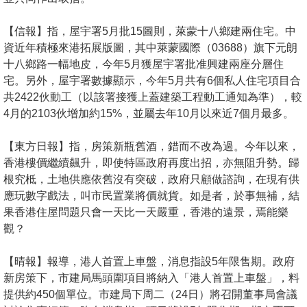
【信報】指，屋宇署5月批15圖則，萊蒙十八鄉建兩住宅。中
資近年積極來港拓展版圖，其中萊蒙國際（03688）旗下元朗
十八鄉路一幅地皮，今年5月獲屋宇署批准興建兩座分層住
宅。另外，屋宇署數據顯示，今年5月共有6個私人住宅項目合
共2422伙動工（以該署接獲上蓋建築工程動工通知為準），較
4月的2103伙增加約15%，並屬去年10月以來近7個月最多。
【東方日報】指，房策新瓶舊酒，錯而不改為過。今年以來，
香港樓價繼續飆升，即使特區政府再度出招，亦無阻升勢。歸
根究柢，土地供應依舊沒有突破，政府只顧做諮詢，在現有供
應玩數字戲法，叫市民置業將價就貨。如是者，於事無補，結
果香港住屋問題只會一天比一天嚴重，香港的遠景，焉能樂
觀？
【晴報】報導，港人首置上車盤，消息指設5年限售期。政府
新房策下，市建局馬頭圍項目將納入「港人首置上車盤」，料
提供約450個單位。市建局下周二（24日）將召開董事局會議