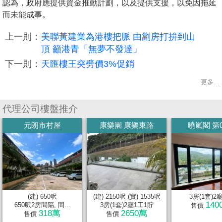
認為，政府應提供資金推動計劃，以及提供支援，以免因拖延
而未能成事。
上一則：
美聯黃建業為港樓把脈 由劏房打拚到山
頂 籲港青「無夢不發達」
下一則：
天匯樓王突劈價3%促銷
更多...
代理公司樓盤推介
元朗市村屋
康樂園 康樂東路
曉嵐閣 第
(建) 650呎
(建) 2150呎 (實) 1535呎
3房(1套)2
140
650呎2房間隔, 間...
3房(1套)2廳1工1貯
售價
318萬
2650萬
售價
售價