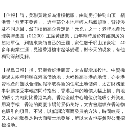
按
揭
【信報】謂，美聯黃建業為港樓把脈，由劏房打拚到山頂，籲
港青「無夢不發達」。近年部分本地年輕人怨氣頗重，背後涉
地
及不同原因，然而樓價高企肯定是「元兇」之一；老牌地產代
產
理美聯集團（01200）主席黃建業，由年輕時居於有如劏房的
博
超細單位，到後來統領自己的王國，家住數千呎山頂豪宅；40
客
多年職業生涯，見證香港樓市起落變遷，對今天的現象，有他
獨到深刻見解。
地
產
【星島日報】指，郭鵬看好港商廈，太古擬增加投地。中資機
新
構過去兩年頻頻在港高價搶地，大幅推高香港的地價，亦令港
聞
資地產商難以合理回報率取得新的住宅土地儲備，太古財務董
事郭鵬接受本報訪問時指出，香港近年的地價大幅上揚，內地
數
的吸引力相對比香港為高。香港金融中心地位仍能吸引外資租
據
用寫字樓，香港的商廈市場前景仍良好，太古會繼續在香港物
公
色吸引的項目。不過，以低調洽商而發展的方法，時間較長，
又未必能取得足夠大面積土地發展，所以太古也要參與公開招
佈
標投地。