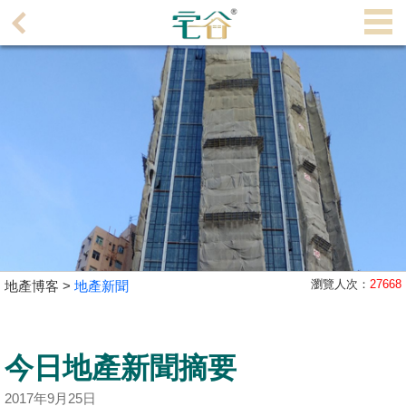
代
理
主
頁
搵
樓/
成
交
業
主
瀏覽人次：
27668
地產博客 >
地產新聞
放
盤
今日地產新聞摘要
宅
谷
2017年9月25日