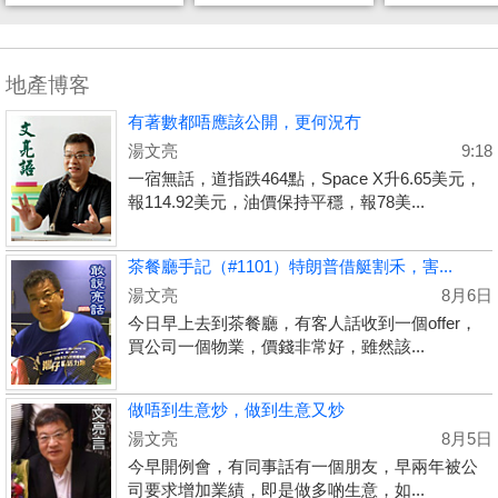
地產博客
有著數都唔應該公開，更何況冇
湯文亮
9:18
一宿無話，道指跌464點，Space X升6.65美元，
報114.92美元，油價保持平穩，報78美...
茶餐廳手記（#1101）特朗普借艇割禾，害...
湯文亮
8月6日
今日早上去到茶餐廳，有客人話收到一個offer，
買公司一個物業，價錢非常好，雖然該...
做唔到生意炒，做到生意又炒
湯文亮
8月5日
今早開例會，有同事話有一個朋友，早兩年被公
司要求增加業績，即是做多啲生意，如...