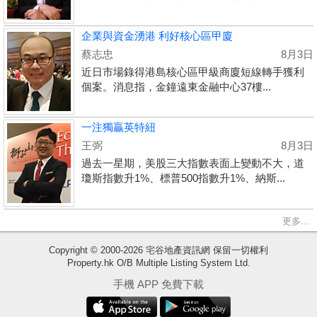
企業與資金湧港 利好核心區甲廈
蔡志忠
8月3日
近日市場錄得港島核心區甲級商廈短線轉手獲利
個案。消息指，金鐘遠東金融中心37樓...
一注獨贏英特紐
王弼
8月3日
過去一星期，美股三大指數表面上變動不大，道
瓊斯指數升1%、標普500指數升1%、納斯...
更多...
收
Copyright © 2000-2026 宅谷地產資訊網 保留一切權利
Property.hk O/B Multiple Listing System Ltd.
藏
樓
手機 APP 免費下載
盤