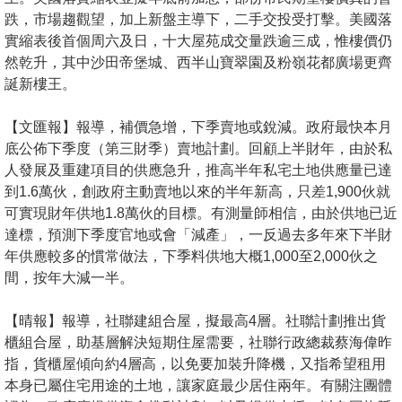
跌，市場趨觀望，加上新盤主導下，二手交投受打擊。美國落
實縮表後首個周六及日，十大屋苑成交量跌逾三成，惟樓價仍
然乾升，其中沙田帝堡城、西半山寶翠園及粉嶺花都廣場更齊
誕新樓王。
【文匯報】報導，補價急增，下季賣地或銳減。政府最快本月
底公佈下季度（第三財季）賣地計劃。回顧上半財年，由於私
人發展及重建項目的供應急升，推高半年私宅土地供應量已達
到1.6萬伙，創政府主動賣地以來的半年新高，只差1,900伙就
可實現財年供地1.8萬伙的目標。有測量師相信，由於供地已近
達標，預測下季度官地或會「減產」，一反過去多年來下半財
年供應較多的慣常做法，下季料供地大概1,000至2,000伙之
間，按年大減一半。
【晴報】報導，社聯建組合屋，擬最高4層。社聯計劃推出貨
櫃組合屋，助基層解決短期住屋需要，社聯行政總裁蔡海偉昨
指，貨櫃屋傾向約4層高，以免要加裝升降機，又指希望租用
本身已屬住宅用途的土地，讓家庭最少居住兩年。有關注團體