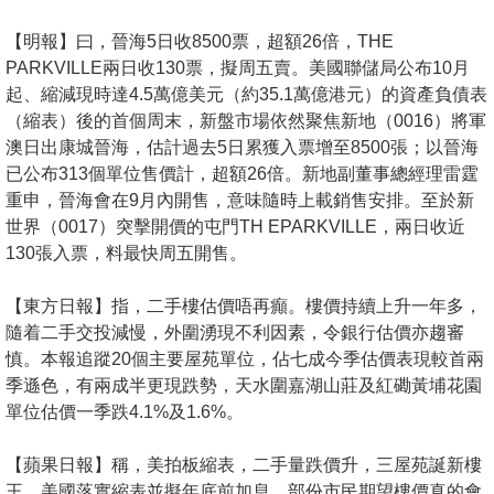
置
【明報】曰，晉海5日收8500票，超額26倍，THE
業
PARKVILLE兩日收130票，擬周五賣。美國聯儲局公布10月
手
起、縮減現時達4.5萬億美元（約35.1萬億港元）的資產負債表
冊
（縮表）後的首個周末，新盤市場依然聚焦新地（0016）將軍
澳日出康城晉海，估計過去5日累獲入票增至8500張；以晉海
關
已公布313個單位售價計，超額26倍。新地副董事總經理雷霆
於
重申，晉海會在9月內開售，意味隨時上載銷售安排。至於新
我
世界（0017）突擊開價的屯門TH EPARKVILLE，兩日收近
們
130張入票，料最快周五開售。
【東方日報】指，二手樓估價唔再癲。樓價持續上升一年多，
隨着二手交投減慢，外圍湧現不利因素，令銀行估價亦趨審
慎。本報追蹤20個主要屋苑單位，佔七成今季估價表現較首兩
季遜色，有兩成半更現跌勢，天水圍嘉湖山莊及紅磡黃埔花園
單位估價一季跌4.1%及1.6%。
【蘋果日報】稱，美拍板縮表，二手量跌價升，三屋苑誕新樓
王。美國落實縮表並擬年底前加息，部份市民期望樓價真的會