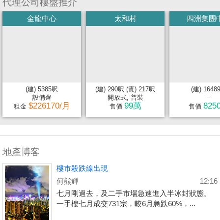
代理公司樓盤推介
金龍中心
太和村
四洲集團
(建) 5385呎
(建) 290呎 (實) 217呎
(建) 1648
設備齊
開放式, 普裝
--
$226170/月
99萬
825
租金
售價
售價
地產博客
樓市殺跌線出現
何熊輝
12:16
七月剛過去，及二手市場急速進入半冰封狀態。
一手樓七月成交731宗，較6月急跌60%，...