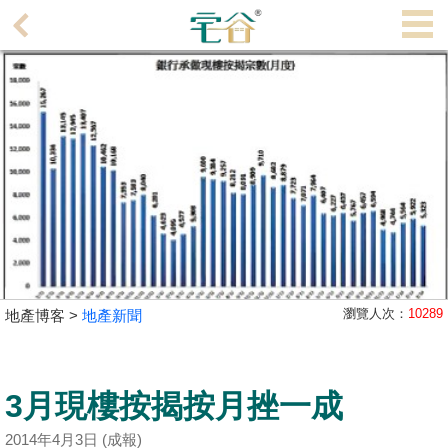
代
理
主
頁
搵
樓/
成
交
業
主
瀏覽人次：
10289
地產博客 >
地產新聞
放
盤
3月現樓按揭按月挫一成
宅
谷
2014年4月3日 (成報)