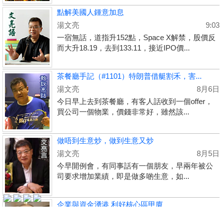
點解美國人鍾意加息
湯文亮
9:03
一宿無話，道指升152點，Space X解禁，股價反
而大升18.19，去到133.11，接近IPO價...
茶餐廳手記（#1101）特朗普借艇割禾，害...
湯文亮
8月6日
今日早上去到茶餐廳，有客人話收到一個offer，
買公司一個物業，價錢非常好，雖然該...
收
藏
做唔到生意炒，做到生意又炒
樓
湯文亮
8月5日
盤
今早開例會，有同事話有一個朋友，早兩年被公
司要求增加業績，即是做多啲生意，如...
繁
简
ENG
體
体
企業與資金湧港 利好核心區甲廈
蔡志忠
8月3日