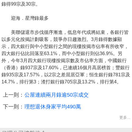
置
錄得99宗及30宗。
業
迎海．星灣錄最多
手
冊
美聯儲退市步伐循序漸進，低息年代或將結束，各銀行皆
以多元化按揭計劃吸客，競爭亦日趨激烈。3月錄得數據顯
關
示，四大銀行與中小型銀行之間的現樓按揭市佔率有所收窄，
於
四大銀行佔比回落至63.1%，而中小型銀行則佔36.9%。另
我
外，今年3月四大銀行現樓按揭宗數及市佔率方面，中國銀行
們
（香港）錄937宗及17.60%，已連續16個月高居榜首；豐銀行
錄935宗及17.57%，以2宗之差屈居亞軍；恒生銀行錄781宗及
14.7%，排行第3；渣打銀行錄705宗及13.2%，排行第4。
上一則：
公屋連續兩月錄逾50宗成交
下一則：
理想退休身家平均490萬
更多...