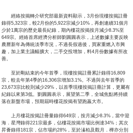
按
揭
經絡按揭轉介研究部最新資料顯示，3月份現樓按揭註冊
錄得5,323宗，較2月份的5,922宗減少10%，再創連續31個月
地
少於1萬宗的歷史最長紀錄，期內樓花按揭按月減少8.3%至
產
649宗。經絡首席經濟分析師劉圓圓表示，上述數據主要反映
博
農曆新年為傳統淡季市況，不過長假過後，買家重燃入市興
客
趣，加上業主議幅擴大，二手交投增加，料4月份數據有所改
善。
地
產
至於剛結束的今年首季，現樓按揭註冊累計錄得16,809
新
宗，較去年第4季的16,306宗增加3.1%。不過與去年首季的
聞
23,673宗比較則減少29%，以首季現樓按揭註冊計算，更屬有
紀錄以來第3低。劉圓圓表示，展望第二季，全城焦點將持續
數
落在新盤市場，預期屆時樓花按揭有望跑羸大市。
據
公
上月樓花按揭註冊量錄得649宗，按月減少8.3%，當中迎
海．星灣錄得221宗最多，佔樓花按揭市場比例達34%；其次
佈
昇薈錄得181宗，佔市場約28%，至於溱柏及觀月．樺亦分別