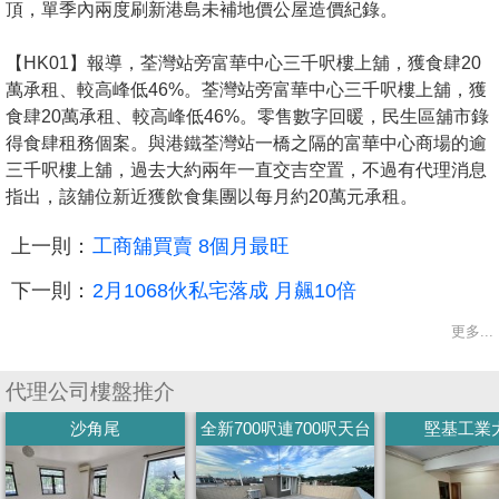
頂，單季內兩度刷新港島未補地價公屋造價紀錄。
【HK01】報導，荃灣站旁富華中心三千呎樓上舖，獲食肆20
萬承租、較高峰低46%。荃灣站旁富華中心三千呎樓上舖，獲
食肆20萬承租、較高峰低46%。零售數字回暖，民生區舖市錄
得食肆租務個案。與港鐵荃灣站一橋之隔的富華中心商場的逾
三千呎樓上舖，過去大約兩年一直交吉空置，不過有代理消息
指出，該舖位新近獲飲食集團以每月約20萬元承租。
上一則：
工商舖買賣 8個月最旺
下一則：
2月1068伙私宅落成 月飆10倍
更多...
代理公司樓盤推介
沙角尾
全新700呎連700呎天台
堅基工業