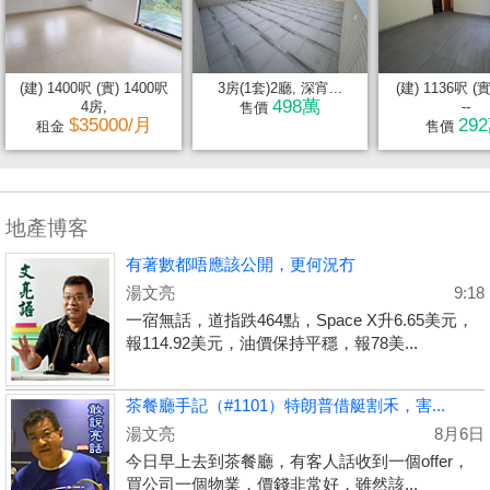
(建) 1400呎 (實) 1400呎
3房(1套)2廳, 深宵...
(建) 1136呎 (實
498萬
4房,
--
售價
$35000/月
29
租金
售價
地產博客
有著數都唔應該公開，更何況冇
湯文亮
9:18
一宿無話，道指跌464點，Space X升6.65美元，
報114.92美元，油價保持平穩，報78美...
茶餐廳手記（#1101）特朗普借艇割禾，害...
湯文亮
8月6日
今日早上去到茶餐廳，有客人話收到一個offer，
買公司一個物業，價錢非常好，雖然該...