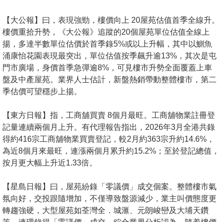
按
揭
【大公報】曰，表現強勁，樓價向上 20屋苑估值首季全線升。
樓價重拾升勢，《大公報》追蹤的20個屋苑單位估值全線上
地
揚，多達半數單位估價於首季錄5%或以上升幅，其中以鰂魚
產
涌康怡花園表現最突出，單位估值按季飆升逾13%，其次是屯
門市廣場，身價首季急彈逾8%，可見樓市升勢全面覆蓋上車
博
盤及中產屋苑。業界人士估計，新盤熱銷帶動整體樓市，第二
客
季估價可望穩步上揚。
地
【東方日報】指，工商舖買賣 8個月最旺。工商舖物業註冊登
產
記量連續兩個月上升。有代理報告指出，2026年3月全港共錄
新
得約416宗工商舖物業買賣登記，較2月約363宗升約14.6%，
聞
為近8個月來最旺，連漲兩個月累升約15.2%；至於登記總值，
按月更大幅上升近1.33倍。
數
據
【星島日報】曰，屋苑紛錄「零議價」成交個案。整體樓市氣
公
氛向好，交投跟隨增加，不僅導致盤源減少，業主叫價態度更
佈
轉趨強硬，大型屋苑如荃灣全．城滙、元朗峻巒及大埔天鑽