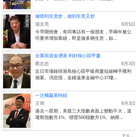
做唔到生意炒，做到生意又炒
湯文亮
8月5日
今早開例會，有同事話有一個朋友，早兩年被公
司要求增加業績，即是做多啲生意，如...
企業與資金湧港 利好核心區甲廈
蔡志忠
8月3日
近日市場錄得港島核心區甲級商廈短線轉手獲利
個案。消息指，金鐘遠東金融中心37樓...
一注獨贏英特紐
王弼
8月3日
過去一星期，美股三大指數表面上變動不大，道
瓊斯指數升1%、標普500指數升1%、納斯...
更多...