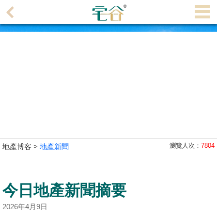
代
理
主
頁
搵
樓/
成
交
業
瀏覽人次：
7804
地產博客 >
地產新聞
主
放
盤
今日地產新聞摘要
宅
2026年4月9日
谷