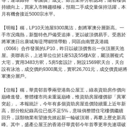
等，連環錄得「零議價」成交。綜合業界分析認為，隨着樓價
置
持續向上，買家入市轉趨積極，預期二手成交量保持活躍，本
業
月有機會接近5000宗水平。
手
冊
【明報】稱，LP10天池屋9300萬沽，創將軍澳分層新高。一
手市况熾熱，新盤特色戶備受追捧，更以破頂價易手。受惠於
關
將軍澳日出康城海瑅灣I銷情帶動，同區由南豐及港鐵
於
（0066）合作發展的LP10，昨日以破頂價售出一伙頂層天池
屋。美聯表示，上述單位位於1座53及55樓A室，屬頂層複式
我
大宅，實用3483方呎，5房5套設計，附設1569呎天台，天台
們
設有泳池，成交價約9300萬元，實呎26,701元，成交價貴絕將
軍澳分層戶。
【信報】稱，華貴邨首季兩登港島公屋王，綠表資助房作價向
巔峰進發。整體樓市尚未重返巔峰，惟資助房屋樓價卻「異軍
突起」。本報統計，今年有多個資助房屋造價陸續重上近年新
高，部分較紀錄高位已低不足5%，意味倘整體住宅樓價繼續
回升，該類物業有望搶先掀起新一輪破頂潮，再攀上歷史新高
峰。其中，盛產公屋王的香港仔華貴邨今年首季更率先連環破