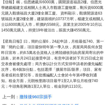
【信報】稱，伯恩總裁斥6000萬，購開源道福昌2樓。伯恩光
學總裁楊建文或相關人士再入市觀塘工廈物業，剛斥資6000萬
元購入觀塘福昌大廈2樓全層工廈。 資料顯示，觀塘開源道63
號福昌大廈2樓全層，建築面積約10737方呎，楊建文或相關人
士以6000萬元入市，呎價約5588元。原業主於2005年10月以
1450萬元購入，持貨19年後沽出，賬面大賺4550萬元。
【星島日報】曰，簡約公屋6．24起申請，月租最低740。第一
期「簡約公屋」項目最快明年第一季入伙，房屋局局長何永賢
昨日宣布，約8.5萬名合資格人士將陸續收到由房屋局寄出的申
請表，於本月24日起接受申請，有意申請者於下月15日或之前
交表會被優先處理；局方會以計分方式安排申請者的優先編配
次序，有4個加分點，包括選擇「擴展市區/新界」項目、家有
長者或初生嬰兒等，首批獲編配人士會於今年第4季收到通
知。租金方面，元朗攸壆路項目最平1至2人單位月租僅740
元；牛頭角彩興路1至2人單位，租金則約1110元。
上一則：
撤辣後960宗損手