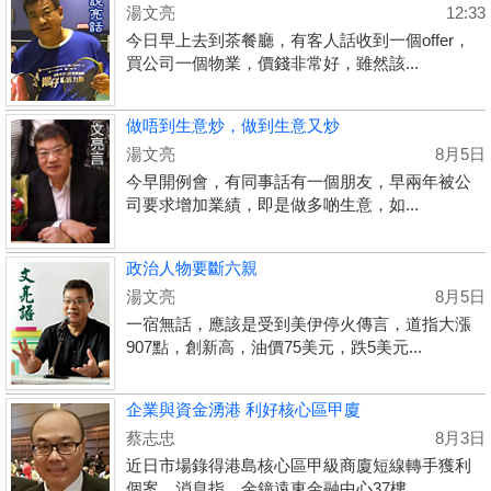
湯文亮
12:33
今日早上去到茶餐廳，有客人話收到一個offer，
買公司一個物業，價錢非常好，雖然該...
做唔到生意炒，做到生意又炒
湯文亮
8月5日
今早開例會，有同事話有一個朋友，早兩年被公
司要求增加業績，即是做多啲生意，如...
政治人物要斷六親
湯文亮
8月5日
一宿無話，應該是受到美伊停火傳言，道指大漲
907點，創新高，油價75美元，跌5美元...
企業與資金湧港 利好核心區甲廈
蔡志忠
8月3日
近日市場錄得港島核心區甲級商廈短線轉手獲利
個案。消息指，金鐘遠東金融中心37樓...