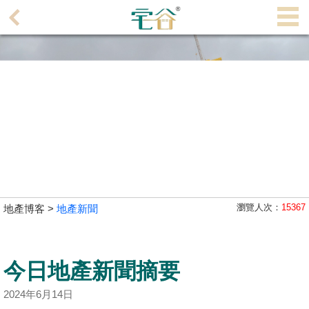
代
理
主
頁
搵
樓/
成
交
業
瀏覽人次：
15367
地產博客 >
地產新聞
主
放
盤
今日地產新聞摘要
宅
2024年6月14日
谷