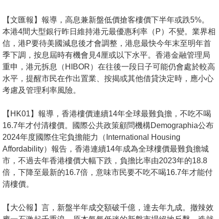
按
揭
【文匯報】報導，高息兼新盤低價搶客樓價下半年或跌5%。
本港4間大型銀行昨日維持港元最優惠利率（P）不變。業界相
地
信，港P要待美國減息後才會調整，港息最快今年末至明年首
產
季下調，按息屆時有機會見4厘或以下水平。香港金融管理局
重申，港元拆息（HIBOR）在往後一段日子可能仍會處於較高
博
水平，提醒市民在作出置業、按揭或其他借貸決定時，應小心
客
考慮及管理利率風險。
地
【HK01】報導，香港樓價連續14年全球最難負擔，不吃不喝
產
16.7年才付清樓價。國際公共政策顧問機構Demographia公布
新
2024年度國際住宅負擔能力（International Housing
聞
Affordability）報告，香港連續14年成為全球樓價最難負擔城
市，不過去年香港樓價大幅下跌，負擔比率由2023年的18.8
數
倍，下降至最新的16.7倍，意味市民要不吃不喝16.7年才能付
據
清樓價。
公
佈
【大公報】言，新盤半年成交額破千億，達去年九成。撤辣效