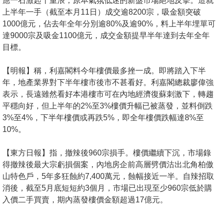
應一石激起千重浪，原本氣氛低迷的新盤市場絕地反擊。造就
置
上半年一手（截至本月11日）成交逾8200宗，吸金額突破
業
1000億元，佔去年全年分別逾80%及逾90%，料上半年埋單可
手
達9000宗及吸金1100億元，成交金額提早半年達到去年全年
冊
目標。
關
【明報】稱，利嘉閣料今年樓價最多挫一成。即將踏入下半
於
年，地產業界對下半年樓市後市不甚看好。利嘉閣總裁廖偉強
表示，長遠雖然看好本港樓市可在內地經濟復蘇刺激下，轉趨
我
平穩向好，但上半年的2%至3%樓價升幅已被蒸發，並料倒跌
們
3%至4%，下半年樓價或再跌5%，即全年樓價跌幅達8%至
10%。
【東方日報】指，撤辣後960宗損手。樓價繼續下沉，市場錄
得撤辣後最大宗虧損個案，內地房企前高層劈價沽出北角柏傲
山特色戶，5年多狂蝕約7,400萬元，蝕幅接近一半。自辣招取
消後，截至5月底短短約3個月，市場已出現至少960宗低於購
入價二手買賣，期內蒸發樓價金額超過17億元。