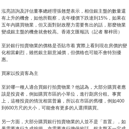
按
揭
泓亮諮詢及評估董事總經理張翹楚表示，相信銀主盤的數量還
有上升的機會，如他所觀察，去年樓價下跌達到15%，如果在
地
五年內購買物業，但又面對財政壓力需要售出的話，那麼物業
產
變成銀主盤的機會就會較高。香港文匯報訊（記者 黎梓田）
博
至於銀行拍賣物業的價格是否貼市着 實際上看到現在房價的變
客
化相當劇烈，雖然銀主願意減價，但價格也可能不會特別優
惠。
地
產
買家以投資客為主
新
聞
至於哪一種人適合買銀行拍賣物業？他認為，大部分購買者應
該是投資者，例如購買市區的小單位，進行劏房分租。事實
數
上，這種投資的情況相當普遍，所以在市區的舊樓，例如400
據
到600方尺的大小，可能會有更多的人選擇購買。
公
佈
另一方面，大部分購買銀行拍賣物業的人並不是「首置」，如
果需要進行九成按揭，亦需要進行擔保的話，銀主盤不一定成