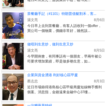
茶餐廳手記（#1101）特朗普借艇割禾，害...
湯文亮
8月6日
今日早上去到茶餐廳，有客人話收到一個offer，
買公司一個物業，價錢非常好，雖然該...
做唔到生意炒，做到生意又炒
湯文亮
8月5日
今早開例會，有同事話有一個朋友，早兩年被公
司要求增加業績，即是做多啲生意，如...
企業與資金湧港 利好核心區甲廈
蔡志忠
8月3日
近日市場錄得港島核心區甲級商廈短線轉手獲利
個案。消息指，金鐘遠東金融中心37樓...
一注獨贏英特紐