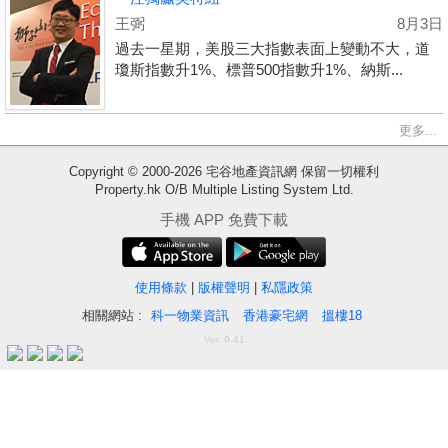
王弼
8月3日
過去一星期，美股三大指數表面上變動不大，道
瓊斯指數升1%、標普500指數升1%、納斯...
更多...
Copyright © 2000-2026 宅谷地產資訊網 保留一切權利
Property.hk O/B Multiple Listing System Ltd.
收
手機 APP 免費下載
藏
樓
盤
使用條款
|
版權聲明
|
私隱政策
相關網站 :
科一物業資訊
香港豪宅網
搵樓18
繁
简
ENG
Ver. 9.41
體
体