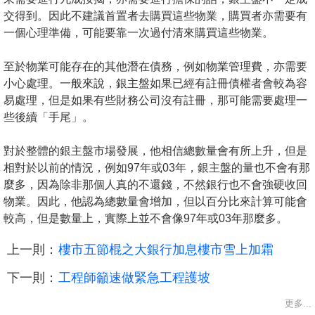
置
交得到。因此不建議首置者去購買這些物業，購買者亦需要有
業
一個心理準備，可能要靠一次過付清來購買這些物業。
手
冊
至於物業可能存在的其他潛在債務，例如物業管理費，亦需要
小心處理。一般來說，銀主盤如果已經有註冊債權者會較為容
關
易處理，但是如果有些財務公司沒有註冊，那可能需要處理一
於
些後續「手尾」。
我
對於整體的銀主盤市場發展，他相信總數量會有所上升，但是
們
相對於以前的情況，例如97年或03年，銀主盤的量也不會有那
麼多，因為除非那個人真的不還錢，不然銀行也不會強硬收回
物業。因此，他認為總數量會增加，但以百分比來計算可能會
較高，但是數量上，實際上並不會像97年或03年那麼多。
上一則：
樓市五節棍之大銀行加息樓市雪上加霜
下一則：
工程師籲速做緊急工程護坡
更多...