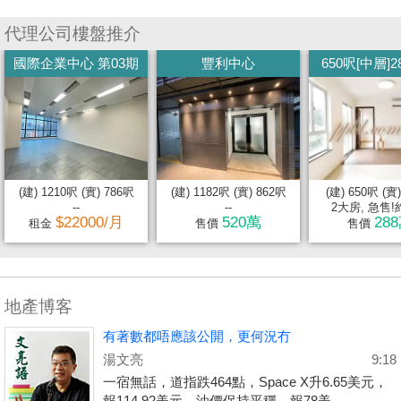
代理公司樓盤推介
國際企業中心 第03期
豐利中心
650呎[中層]28
(建) 1210呎 (實) 786呎
(建) 1182呎 (實) 862呎
(建) 650呎 (實
--
--
2大房, 急售!約
$22000/月
520萬
28
租金
售價
售價
地產博客
有著數都唔應該公開，更何況冇
湯文亮
9:18
一宿無話，道指跌464點，Space X升6.65美元，
報114.92美元，油價保持平穩，報78美...