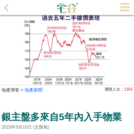
代
理
主
頁
搵
樓/
成
交
業
瀏覽人次：
1354
地產博客 >
地產新聞
主
放
盤
銀主盤多來自5年內入手物業
宅
2023年9月10日 (文匯報)
谷