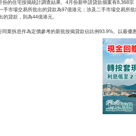
4月份的住宅按揭統計調查結果。4月份新申請貸款個案有8,368宗
一手市場交易所批出的貸款為97億港元；涉及二手市場交易所批
出的貸款，則為44億港元。
行同業拆息作為定價參考的新批按揭貸款佔比例93.9%。以最優