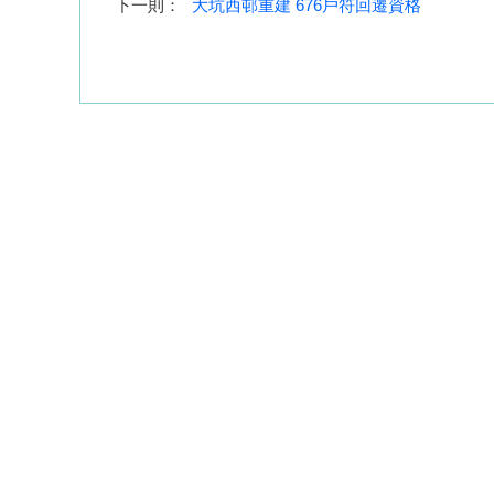
下一則：
大坑西邨重建 676戶符回遷資格