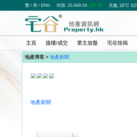
繁
/
简
/
ENG
恒指: 25,668.03
137.75
天氣
33°C
52
主頁
搵樓/成交
業主放盤
宅谷按揭
地產博客 >
地產新聞
地產新聞