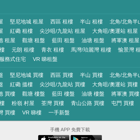
屋
堅尼地城 租屋
西區 租樓
半山 租樓
北角/北角半
屋
紅磡 租樓
尖沙咀/九龍站 租屋
大角咀/奧運站 租屋
德 租屋
觀塘 租盤
藍田 租盤
油塘 租盤
將軍澳 租屋
租樓
元朗 租樓
青衣 租樓
馬灣/珀麗灣 租樓
愉景灣 
服務式住宅
VR 睇租盤
盤
堅尼地城 買樓
西區 買樓
半山 買樓
北角/北角半
盤
紅磡 搵樓
尖沙咀/九龍站 買樓
大角咀/奧運站 買樓
德 買樓
觀塘 樓盤
藍田 樓盤
油塘 樓盤
將軍澳 買樓
買樓
粉嶺 村屋
荃灣 買樓
青山公路 買樓
屯門 買樓
灣 買樓
VR 睇樓
一手新盤
手機 APP 免費下載