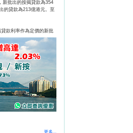
，新批出的按揭貸款為354
出的貸款為213億港元。至
惠貸款利率作為定價的新批
更多...