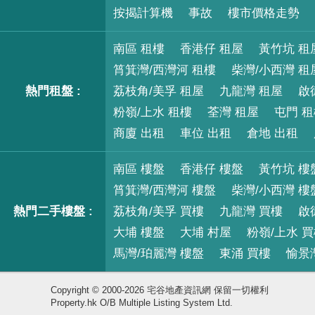
按揭計算機
事故
樓市價格走勢
南區 租樓
香港仔 租屋
黃竹坑 租
筲箕灣/西灣河 租樓
柴灣/小西灣 租
熱門租盤 :
荔枝角/美孚 租屋
九龍灣 租屋
啟
粉嶺/上水 租樓
荃灣 租屋
屯門 
商廈 出租
車位 出租
倉地 出租
南區 樓盤
香港仔 樓盤
黃竹坑 樓
筲箕灣/西灣河 樓盤
柴灣/小西灣 樓
熱門二手樓盤 :
荔枝角/美孚 買樓
九龍灣 買樓
啟
大埔 樓盤
大埔 村屋
粉嶺/上水 
馬灣/珀麗灣 樓盤
東涌 買樓
愉景
Copyright © 2000-2026 宅谷地產資訊網 保留一切權利
Property.hk O/B Multiple Listing System Ltd.