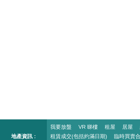
我要放盤
VR 睇樓
租屋
居屋
地產資訊 :
租賃成交(包括約滿日期)
臨時買賣