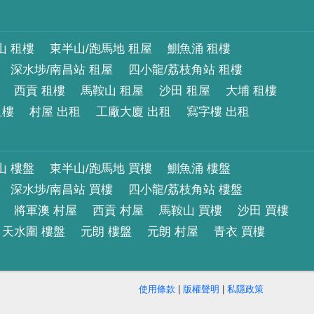
山 租樓
東半山/跑馬地 租屋
鰂魚涌 租樓
深水埗/南昌站 租屋
四小龍/荔枝角站 租樓
西貢 租樓
馬鞍山 租屋
沙田 租屋
大埔 租樓
租樓
村屋 出租
工廠大廈 出租
寫字樓 出租
山 樓盤
東半山/跑馬地 買樓
鰂魚涌 樓盤
深水埗/南昌站 買樓
四小龍/荔枝角站 樓盤
將軍澳 村屋
西貢 村屋
馬鞍山 買樓
沙田 買樓
天水圍 樓盤
元朗 樓盤
元朗 村屋
青衣 買樓
使用條款
|
版權聲明
|
私隱政策