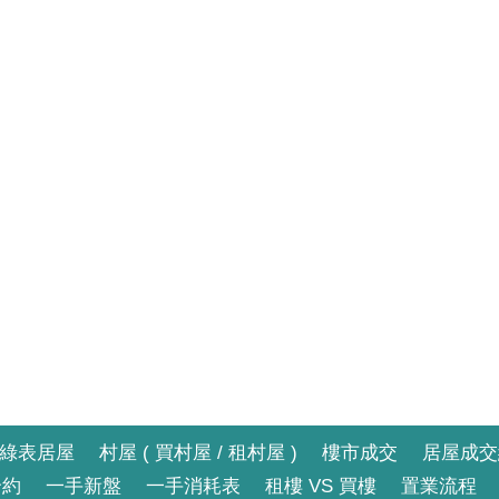
綠表居屋
村屋 ( 買村屋 / 租村屋 )
樓市成交
居屋成交
合約
一手新盤
一手消耗表
租樓 VS 買樓
置業流程