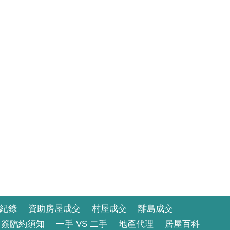
紀錄
資助房屋成交
村屋成交
離島成交
簽臨約須知
一手 VS 二手
地產代理
居屋百科