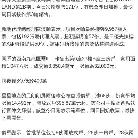
置
LAND第2B期，今日次輪發售171伙，有機會即日加推，最快
業
周日緊接作第3輪銷售。
手
冊
新地代理總經理陳漢麟表示，項目次輪最終接獲9,957張入
票，包括192張屬代理入票，超額認購逾57倍。是日優先揀樓
關
的A組時段提供50伙，該組別所接獲的票源佔整體逾兩成。
於
同系的西南九龍匯璽III，昨售出第6座27樓B室三房戶，實用面
我
積1,047方呎，成交價3,350.4萬元，呎價為32,000元。
們
雨後僅3伙低於400萬
星星地產的元朗朗屏雨後昨公布首張價單，涉68伙，折實平均
呎價14,491元，開放式戶395.87萬元起。該公司主席及首席執
行官陳文輝指，該盤今日開放示範單位，同日開始收票，最快
下周開售。
價單顯示，首批單位包括8伙開放式戶、28伙一房戶、28伙兩