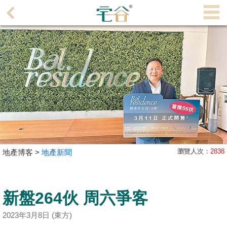
代
理
主
頁
搵
樓/
成
交
業
瀏覽人次：
2838
地產博客 >
地產新聞
主
放
盤
新盤264伙 周六爭客
宅
2023年3月8日 (東方)
谷