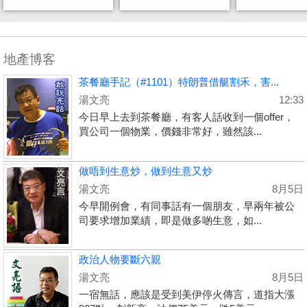
地產博客
茶餐廳手記（#1101）特朗普借艇割禾，害...
湯文亮
12:33
今日早上去到茶餐廳，有客人話收到一個offer，
買公司一個物業，價錢非常好，雖然該...
做唔到生意炒，做到生意又炒
湯文亮
8月5日
今早開例會，有同事話有一個朋友，早兩年被公
司要求增加業績，即是做多啲生意，如...
政治人物要斷六親
湯文亮
8月5日
一宿無話，應該是受到美伊停火傳言，道指大漲