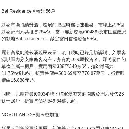
按
揭
Bal Residence首輪涉56戶
地
新盤市場持續升溫，發展商把握時機提速推盤。市場上約6個
產
新盤於周六共推售264伙，當中麗新發展(00488)及市區重建局
的觀塘Bal Residence，敲定當日首輪發售56伙。
博
客
麗新高級副總裁潘銳民表示，項目現時已錄足額認購，入票客
源以區內分支家庭客為主，亦有約10%屬投資者。即將發售的
地
單位全屬一房戶，實用面積338至349方呎，扣除最高共
產
11.75%折扣後，折實售價由580.69萬至776.87萬元 ，折實呎
新
價由16,888元起。
聞
同時，九龍建業(00034)旗下將軍澳海茵莊園將於周六發售26
數
伙一房戶，折實售價約549.64萬元起。
據
公
NOVO LAND 2B期今或加推
佈
新界大型新盤再接再厲，新鴻基地產(00016)屯門兆康NOVO