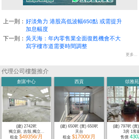
上一則：
好淡角力 港股高低波幅650點 或需提升
加息幅度
下一則：
吳天海：年內零售業全面復甦機會不大
寫字樓市道需要時間調整
更多...
代理公司樓盤推介
創富中心
西貢
頌雅苑
(建) 2742呎
(建) 650呎 (實) 650呎
(建) 797呎 (實
獨立廁, 吉殼,獨立...
天台
3房 1客
$49356/月
$17000/月
43
租金
租金
售價