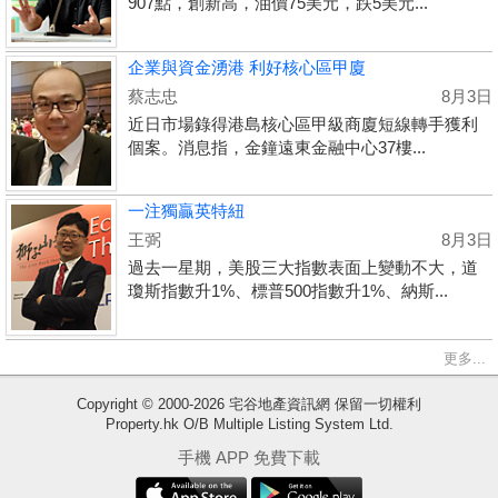
907點，創新高，油價75美元，跌5美元...
企業與資金湧港 利好核心區甲廈
蔡志忠
8月3日
近日市場錄得港島核心區甲級商廈短線轉手獲利
個案。消息指，金鐘遠東金融中心37樓...
一注獨贏英特紐
王弼
8月3日
過去一星期，美股三大指數表面上變動不大，道
瓊斯指數升1%、標普500指數升1%、納斯...
更多...
Copyright © 2000-2026 宅谷地產資訊網 保留一切權利
Property.hk O/B Multiple Listing System Ltd.
收
手機 APP 免費下載
藏
樓