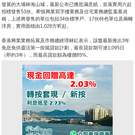
發展的大埔林海山城，最新公布已獲批滿意紙，並落實周六起
招標發售53伙。希慎興業寫字樓業務及住宅業務總監葉慕貞
稱，上述將發售的單位包括34伙標準戶、17伙特色單位及兩幢
洋房，實用面積由1,028方呎起。
香港興業業務拓展及市務總經理林紅表示，該盤最新推出3年
免息免供靈活第一按揭貸款計劃，最長貸款期可達1,095日
（即約3年），而最高貸款額為樓價85%。