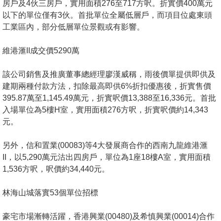
房戶及4伙三房戶，實用面積276至717方呎。折實價400萬元
以下的單位僅有3伙。首批單位全屬低層戶，而項目位處東頭
工業區內，部分低層單位景觀或有影響。
維港滙II成交價5290萬
該公司銷售及推廣董事總經理廖漢威稱，雨後價單提供即供及
建期兩種付款方法，扣除最高即供6%折扣優惠後，折實售價
395.87萬至1,145.49萬元，折實呎價13,388至16,336元。首批
入場單位為5樓H室，實用面積276方呎，折實呎價約14,343
元。
另外，信和置業(00083)等4大發展商合作的西南九龍維港滙
II，以5,290萬元沽出四房戶，單位為1座18樓A室，實用面積
1,536方呎，呎價約34,440元。
林海山城落實53個單位招標
豪宅市場漸轉活躍，香港興業(00480)及希慎興業(00014)合作