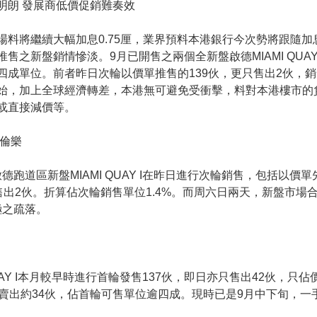
明朗 發展商低價促銷難奏效
場料將繼續大幅加息0.75厘，業界預料本港銀行今次勢將跟隨
之新盤銷情慘淡。9月已開售之兩個全新盤啟德MIAMI QUAY I及
四成單位。前者昨日次輪以價單推售的139伙，更只售出2伙，銷售
始，加上全球經濟轉差，本港無可避免受衝擊，料對本港樓市的
或直接減價等。
顏倫樂
道區新盤MIAMI QUAY I在昨日進行次輪銷售，包括以價單
出2伙。折算佔次輪銷售單位1.4%。而周六日兩天，新盤市場
極之疏落。
UAY I本月較早時進行首輪發售137伙，即日亦只售出42伙，只
，單日賣出約34伙，佔首輪可售單位逾四成。現時已是9月中下旬，一