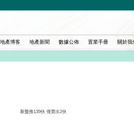
地產博客
地產新聞
數據公佈
置業手冊
關於我
新盤推139伙 僅賣出2伙