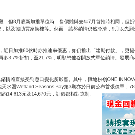
段，但8月底新加推單位時，售價雖與去年7月首推時相同，但折
按，以及協助買家換樓等。然而，該盤銷情仍然冷清，9月以先到
，近日加推80伙時亦推連串優惠，如仍推出「建期付款」，更
再多3.7%折扣，至21.7%，明顯想催谷開放式單位銷情。發展
直接受到息口變化所影響。其中，恒地粉嶺ONE INNOVALE -
圍Wetland Seasons Bay第3期亦於日前公布首張價單，78
14,613元及14,670元，訂價都相對克制。