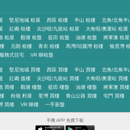
屋
堅尼地城 租屋
西區 租樓
半山 租樓
北角/北角半
屋
紅磡 租樓
尖沙咀/九龍站 租屋
大角咀/奧運站 租屋
德 租屋
觀塘 租盤
藍田 租盤
油塘 租盤
將軍澳 租屋
租樓
元朗 租樓
青衣 租樓
馬灣/珀麗灣 租樓
愉景灣 
服務式住宅
VR 睇租盤
盤
堅尼地城 買樓
西區 買樓
半山 買樓
北角/北角半
盤
紅磡 搵樓
尖沙咀/九龍站 買樓
大角咀/奧運站 買樓
德 買樓
觀塘 樓盤
藍田 樓盤
油塘 樓盤
將軍澳 買樓
買樓
粉嶺 村屋
荃灣 買樓
青山公路 買樓
屯門 買樓
灣 買樓
VR 睇樓
一手新盤
手機 APP 免費下載