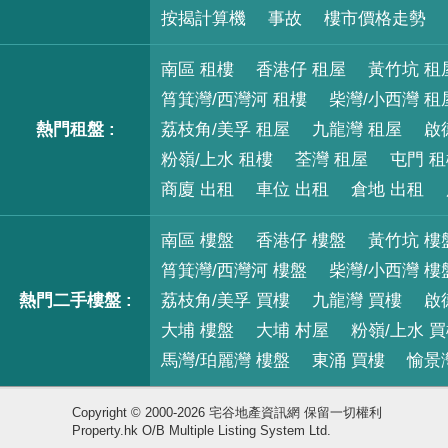
按揭計算機
事故
樓市價格走勢
南區 租樓
香港仔 租屋
黃竹坑 租
筲箕灣/西灣河 租樓
柴灣/小西灣 租
熱門租盤 :
荔枝角/美孚 租屋
九龍灣 租屋
啟
粉嶺/上水 租樓
荃灣 租屋
屯門 
商廈 出租
車位 出租
倉地 出租
南區 樓盤
香港仔 樓盤
黃竹坑 樓
筲箕灣/西灣河 樓盤
柴灣/小西灣 樓
熱門二手樓盤 :
荔枝角/美孚 買樓
九龍灣 買樓
啟
大埔 樓盤
大埔 村屋
粉嶺/上水 
馬灣/珀麗灣 樓盤
東涌 買樓
愉景
Copyright © 2000-2026 宅谷地產資訊網 保留一切權利
Property.hk O/B Multiple Listing System Ltd.