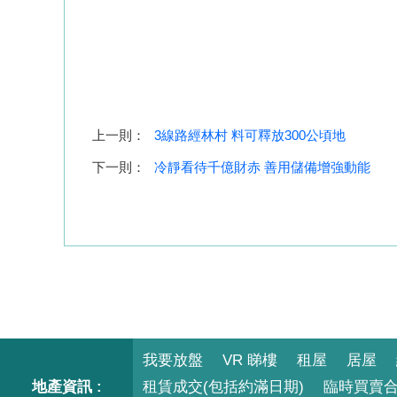
上一則：
3線路經林村 料可釋放300公頃地
下一則：
冷靜看待千億財赤 善用儲備增強動能
我要放盤
VR 睇樓
租屋
居屋
地產資訊 :
租賃成交(包括約滿日期)
臨時買賣