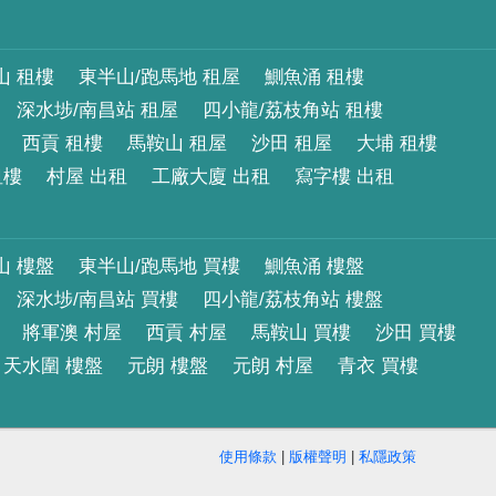
山 租樓
東半山/跑馬地 租屋
鰂魚涌 租樓
深水埗/南昌站 租屋
四小龍/荔枝角站 租樓
西貢 租樓
馬鞍山 租屋
沙田 租屋
大埔 租樓
租樓
村屋 出租
工廠大廈 出租
寫字樓 出租
山 樓盤
東半山/跑馬地 買樓
鰂魚涌 樓盤
深水埗/南昌站 買樓
四小龍/荔枝角站 樓盤
將軍澳 村屋
西貢 村屋
馬鞍山 買樓
沙田 買樓
天水圍 樓盤
元朗 樓盤
元朗 村屋
青衣 買樓
使用條款
|
版權聲明
|
私隱政策