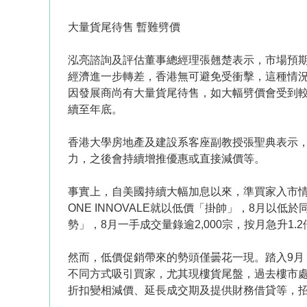
大量貨尾待售 暫難劈價
泓亮諮詢及評估董事總經理張翹楚表示，市場預
經濟進一步轉差，香港無可避免受衝擊，這種情
因發展商尚有大量貨尾待售，如大幅劈價會受到
續至年底。
香港大學房地產及建設系客座副教授張聖典表示
力，之後會持續增推優惠或直接減價等。
事實上，自美國持續大幅加息以來，準買家入市情
ONE INNOVALE就以低價「掛帥」，8月以
勢」，8月一手成交量錄逾2,000宗，按月急升1.2
然而，低價促銷帶來的勢頭僅曇花一現。踏入9
不同方式吸引買家，尤其現樓貨尾盤，過去樓市
折扣變相減價、延長成交期及提供財務借貸等，