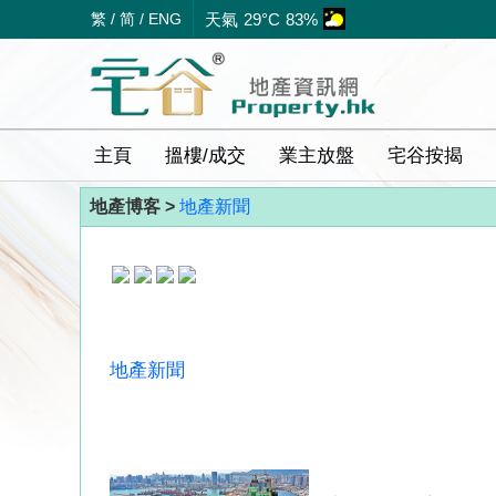
繁
/
简
/
ENG
天氣
29°C
83%
主頁
搵樓/成交
業主放盤
宅谷按揭
地產博客 >
地產新聞
地產新聞