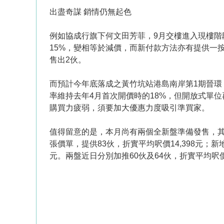
出盡奇謀 銷情仍無起色
例如協成行旗下何文田芳菲，9月交樓進入現樓階
15%，變相等於減價，而新付款方法亦有提供一
售出2伙。
而預計今年底落成之黃竹坑站港島南岸第1期晉環
率維持去年4月首次開價時的18%，但開放式單位
購買力疲弱，須要加大優惠力度吸引準買家。
值得留意的是，本月尚有兩個全新盤準備發售，其銷情將
張價單，提供83伙，折實平均呎價14,398元；新地天水
元。兩盤近日分別加推60伙及64伙，折實平均呎價約