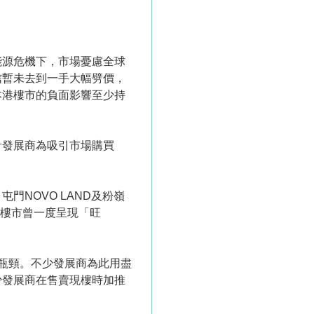
能源危機下，市場憂慮全球
信暫未去到一手大幅劈價，
本港樓市的負面影響至少持
計發展商為吸引市場購買
NOVO LAND及粉嶺
動，樓市曾一度呈現「旺
瓶頸。不少發展商為此用盡
少發展商在售賣現樓時加推