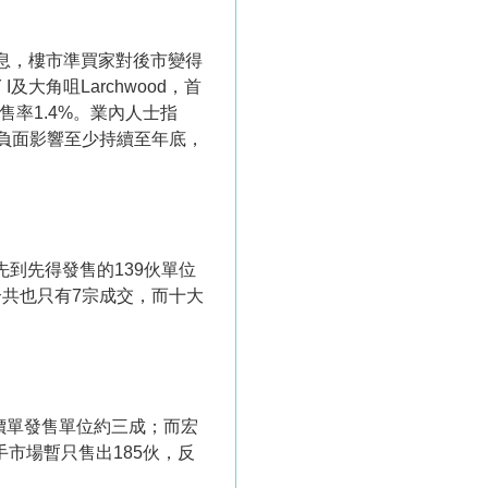
加息，樓市準買家對後市變得
大角咀Larchwood，首
率1.4%。業內人士指
負面影響至少持續至年底，
先到先得發售的139伙單位
合共也只有7宗成交，而十大
佔價單發售單位約三成；而宏
手市場暫只售出185伙，反