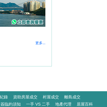
更多...
紀錄
資助房屋成交
村屋成交
離島成交
簽臨約須知
一手 VS 二手
地產代理
居屋百科