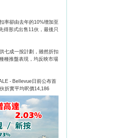
扣率卻由去年的10%增加至
先得形式出售11伙，最後只
提供七成一按計劃，雖然折扣
商種種推盤表現，均反映市場
 Bellevue日前公布首
伙折實平均呎價14,186