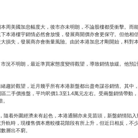
期本周美國加息幅度大，後市亦未明朗，不論股樓都受衝擊。而
況下本港樓宇銷情必然會放慢，發展商開價亦會更保守。但他相
較大損失，發展商亦會衡量風險。由於本港加息才剛開始，料對
，市況不明朗，最近準買家態度變得觀望，導致銷情放緩。他預
緒趨於觀望，近月幾乎所有本港新盤都出盡奇謀谷銷情。其中，屯門
低於同區二手價推盤，平均呎價1.3至1.4萬元左右。受兩盤銷情帶
倍。
月，隨着外圍經濟未有起色，本港通關亦未見苗頭，新盤銷情陷入
處升軌時，現樓售價本應較樓花階段有所上升，但近日相反，不
招數層出不窮。