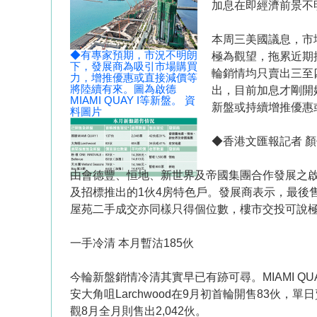
加息在即經濟前景不
本周三美國議息，市
◆有專家預期，市況不明朗
極為觀望，拖累近期推售
下，發展商為吸引市場購買
輪銷情均只賣出三至
力，增推優惠或直接減價等
將陸續有來。圖為啟德
出，目前加息才剛開
MIAMI QUAY I等新盤。 資
新盤或持續增推優惠
料圖片
◆香港文匯報記者 
由會德豐、恒地、新世界及帝國集團合作發展之啟德跑
及招標推出的1伙4房特色戶。發展商表示，最後售
屋苑二手成交亦同樣只得個位數，樓市交投可說
一手冷清 本月暫沽185伙
今輪新盤銷情冷清其實早已有跡可尋。MIAMI Q
安大角咀Larchwood在9月初首輪開售83伙
觀8月全月則售出2,042伙。