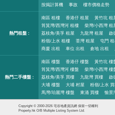
按揭計算機
事故
樓市價格走勢
南區 租樓
香港仔 租屋
黃竹坑 租
筲箕灣/西灣河 租樓
柴灣/小西灣 租
熱門租盤 :
荔枝角/美孚 租屋
九龍灣 租屋
啟
粉嶺/上水 租樓
荃灣 租屋
屯門 
商廈 出租
車位 出租
倉地 出租
南區 樓盤
香港仔 樓盤
黃竹坑 樓
筲箕灣/西灣河 樓盤
柴灣/小西灣 樓
熱門二手樓盤 :
荔枝角/美孚 買樓
九龍灣 買樓
啟
大埔 樓盤
大埔 村屋
粉嶺/上水 
馬灣/珀麗灣 樓盤
東涌 買樓
愉景
Copyright © 2000-2026 宅谷地產資訊網 保留一切權利
Property.hk O/B Multiple Listing System Ltd.