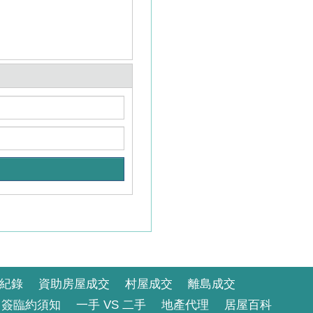
紀錄
資助房屋成交
村屋成交
離島成交
簽臨約須知
一手 VS 二手
地產代理
居屋百科