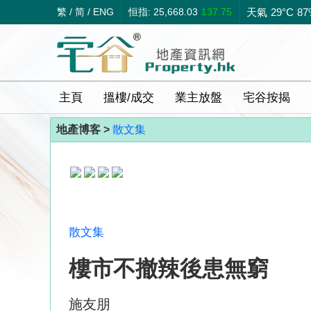
繁
/
简
/
ENG
恒指: 25,668.03
137.75
天氣
29°C
87
主頁
搵樓/成交
業主放盤
宅谷按揭
地產博客 >
散文集
散文集
樓市不撤辣後患無窮
施友朋