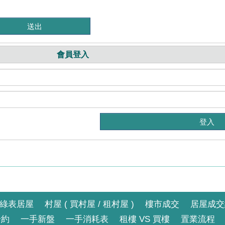
會員登入
綠表居屋
村屋 ( 買村屋 / 租村屋 )
樓市成交
居屋成交
合約
一手新盤
一手消耗表
租樓 VS 買樓
置業流程