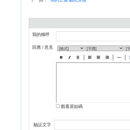
我的稱呼
回應 / 意見
觀看原始碼
驗証文字