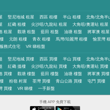
屋
堅尼地城 租屋
西區 租樓
半山 租樓
北角/北角半
屋
紅磡 租樓
尖沙咀/九龍站 租屋
大角咀/奧運站 租屋
德 租屋
觀塘 租盤
藍田 租盤
油塘 租盤
將軍澳 租屋
租樓
元朗 租樓
青衣 租樓
馬灣/珀麗灣 租樓
愉景灣 
服務式住宅
VR 睇租盤
盤
堅尼地城 買樓
西區 買樓
半山 買樓
北角/北角半
盤
紅磡 搵樓
尖沙咀/九龍站 買樓
大角咀/奧運站 買樓
德 買樓
觀塘 樓盤
藍田 樓盤
油塘 樓盤
將軍澳 買樓
買樓
粉嶺 村屋
荃灣 買樓
青山公路 買樓
屯門 買樓
灣 買樓
VR 睇樓
一手新盤
手機 APP 免費下載