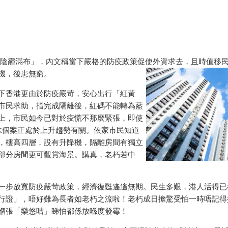
陰霾滿布」，內文稱當下嚴格的防疫政策促使外資求去，且時值移民
機，後患無窮。
香港更由於防疫嚴苛，安心出行「紅黃
市民求助，指完成隔離後，紅碼不能轉為藍
上，市民如今已對於疫慌不那麼緊張，即使
病毒株個案正處於上升趨勢有關。依家市民知道
，樓高四層，設有升降機，隔離房間有獨立
部分房間更可觀賞海景。講真，老朽若中
步放寬防疫嚴苛政策，經濟復甦遙遙無期。民生多艱，港人活得已
證」，唔好難為長者如老朽之流啦！老朽成日擔驚受怕一時唔記得掃「
嗰張「樂悠咭」睇怕都係放喺度發霉！