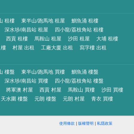
山 租樓
東半山/跑馬地 租屋
鰂魚涌 租樓
深水埗/南昌站 租屋
四小龍/荔枝角站 租樓
西貢 租樓
馬鞍山 租屋
沙田 租屋
大埔 租樓
租樓
村屋 出租
工廠大廈 出租
寫字樓 出租
山 樓盤
東半山/跑馬地 買樓
鰂魚涌 樓盤
深水埗/南昌站 買樓
四小龍/荔枝角站 樓盤
將軍澳 村屋
西貢 村屋
馬鞍山 買樓
沙田 買樓
天水圍 樓盤
元朗 樓盤
元朗 村屋
青衣 買樓
使用條款
|
版權聲明
|
私隱政策