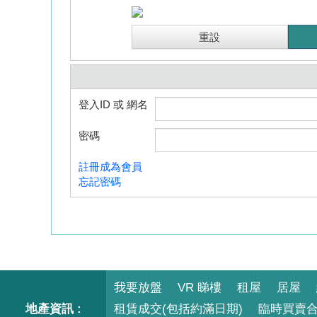
登入ID 或 網名
密碼
註冊成為會員
忘記密碼
我要放盤
VR 睇樓
租屋
居屋
地產資訊 :
租賃成交(包括約滿日期)
臨時買賣