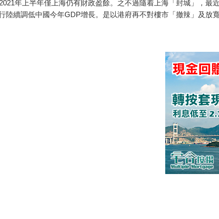
2021年上半年僅上海仍有財政盈餘。之不過隨着上海「封城」，最
大行陸續調低中國今年GDP增長。是以港府再不對樓市「撤辣」及放