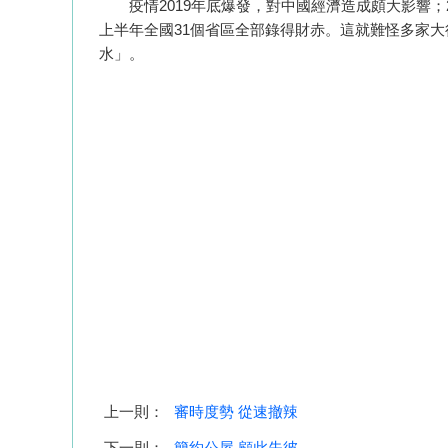
疫情2019年底爆發，對中國經濟造成頗大影響；
上半年全國31個省區全部錄得財赤。這就難怪多家
水」。
上一則：
審時度勢 從速撤辣
下一則：
簡約公屋 顧此失彼