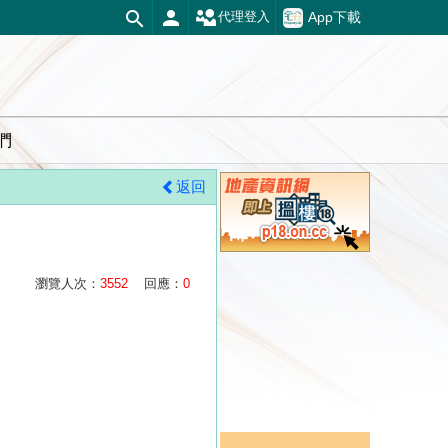
App下載
代理登入
們
返回
瀏覽人次：
3552
回應：
0