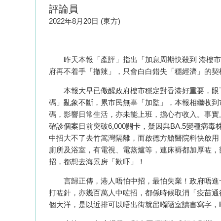
評論員
2022年8月20日 (東方)
昨天本報「產評」指出「加息周期快殺到 港樓市
府再不着手「撤辣」，只會白白錯失「穩經濟」的契
本報大早已儆醒政府樓市穩定對香港好重要，眼下
碼」亂象不斷，累市民無辜「加監」，本報相繼收到
碼，影響日常生活，亦未能上班，擔心冇收入。事實
確診個案日前突破6,000關卡，疑因與BA.5變種
中招大不了去竹篙灣隔離，而啟德方艙醫院料快啟用
廁所及浴室，有電視、電蒸爐等，連床褥都加厚咗，
招，都想去海景房「歎吓」！
言歸正傳，港人唔怕中招，最怕失業！政府唔進一
打咗針，亦幾百萬人中咗招，都係時候取消「疫苗通行
個大洋，是以近排可以唔出街就留喺陋室讀書寫字，