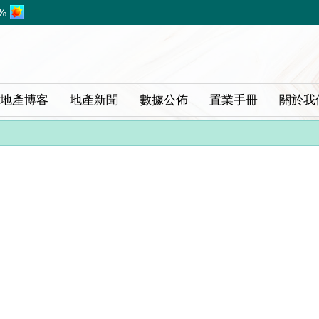
%
地產博客
地產新聞
數據公佈
置業手冊
關於我