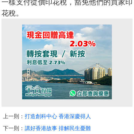
一樣支付從價印花稅，豁免他們的買家印
花稅。
上一則：
打造創科中心 香港深慶得人
下一則：
講好香港故事 排解民生憂難