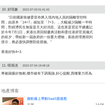
10. 好現象
2022-07-03 01:41:43
"日前國家衛健委宣布將入境內地人員的隔離管控時
間，由原本「14+7」縮短至「7+3」，大幅減少隔離一半時
間，對經濟民生無疑是天大好消息。這也算是習近平總書記
於今年7月1日，來港出席回歸慶典活動和委任港府官員儀式
的前夕，帶給新一屆政府的一份重大禮物，新政府理應得到
啓示，務必盡快調整防疫措施。"
香港好快4+3.
11. 唔係淡
2022-07-04 19:48:18
專被踢爆好無耐,樓市確有下調風險.好心提醒,買樓量力而為.
地產博客
微軟爆上帶動SaaS股復甦
王弼
14:08