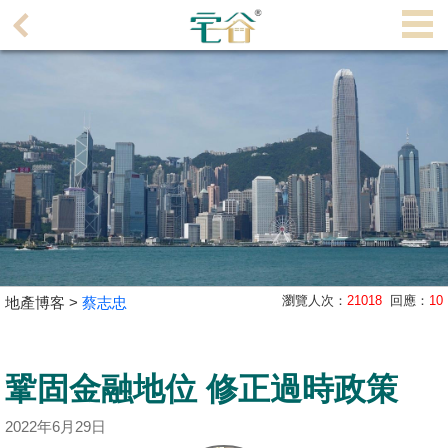
代
理
主
頁
搵
樓/
成
交
業
瀏覽人次：
21018
回應：
10
地產博客 >
蔡志忠
主
放
盤
鞏固金融地位 修正過時政策
宅
2022年6月29日
谷