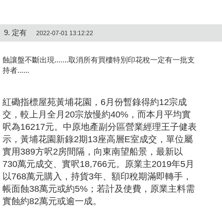
9. 定有
2022-07-01 13:12:22
蝕讓盤不斷出現.......取消所有買樓特別印花稅一定有一批支
持者......
紅磡指標屋苑黃埔花園，6月份暫錄得約12宗成
交，較上月全月20宗放慢約40%，而本月平均實
呎為16217元。中原地產副分區營業經理王子健表
示，黃埔花園新錄2期13座高層E室成交，單位屬
實用389方呎2房間隔，向東南望船景，最新以
730萬元成交、實呎18,766元。原業主2019年5月
以768萬元購入，持貨3年、額印稅期滿即轉手，
帳面蝕38萬元或約5%；若計及使費，原業主料需
實蝕約82萬元或逾一成。