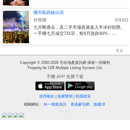
樓市殺跌線出現
何熊輝
8月8日
七月剛過去，及二手市場急速進入半冰封狀態。
一手樓七月成交731宗，較6月急跌60%，...
更多...
Copyright © 2000-2026 宅谷地產資訊網 保留一切權利
Property.hk O/B Multiple Listing System Ltd.
收
手機 APP 免費下載
藏
樓
盤
使用條款
|
版權聲明
|
私隱政策
相關網站 :
科一物業資訊
香港豪宅網
搵樓18
繁
简
ENG
Ver. 9.41
體
体