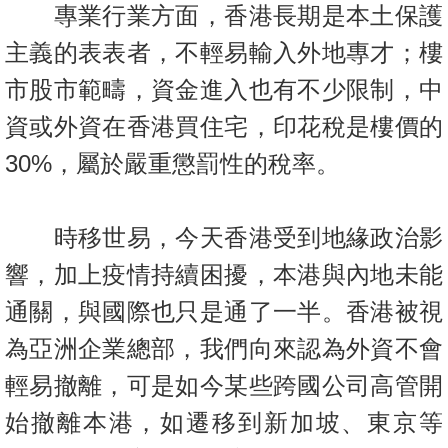
專業行業方面，香港長期是本土保護
置
業
主義的表表者，不輕易輸入外地專才；樓
手
市股市範疇，資金進入也有不少限制，中
冊
資或外資在香港買住宅，印花稅是樓價的
關
30%，屬於嚴重懲罰性的稅率。
於
我
們
時移世易，今天香港受到地緣政治影
響，加上疫情持續困擾，本港與內地未能
通關，與國際也只是通了一半。香
港被視
為亞洲企業總部，我們向來認為外資不會
輕易撤離，可是如今某些跨國公司高管開
始撤離本港，如遷移到新加坡、東京等