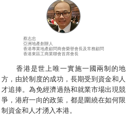
按
揭
地
產
蔡志忠
博
亞洲地產創辦人
客
香港專業地產顧問商會榮譽會長及常務顧問
香港東區工商業聯會首席會長
地
產
香港是世上唯一實施一國兩制的地
新
方，由於制度的成功，長期受到資金和人
聞
才追捧。為免經濟過熱和就業市場出現競
數
爭，港府一向的政策，都是圍繞在如何限
據
制資金和人才湧入本港。
公
佈