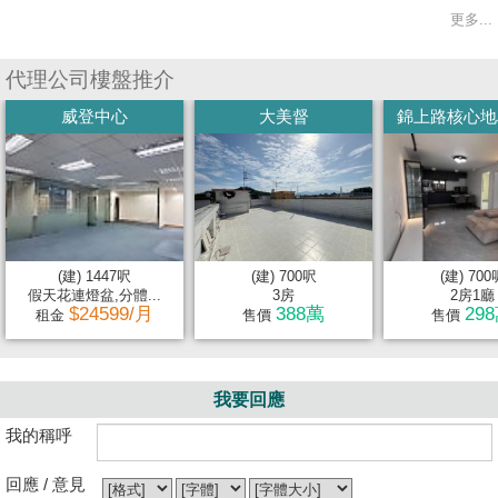
更多...
代理公司樓盤推介
威登中心
大美督
錦上路核心地段 
(建) 1447呎
(建) 700呎
(建) 700
假天花連燈盆,分體...
3房
2房1廳
$24599/月
388萬
29
租金
售價
售價
我要回應
我的稱呼
回應 / 意見