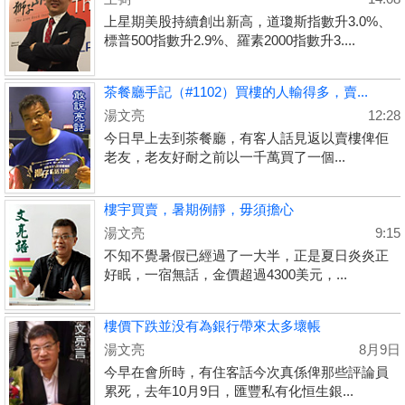
上星期美股持續創出新高，道瓊斯指數升3.0%、
標普500指數升2.9%、羅素2000指數升3....
茶餐廳手記（#1102）買樓的人輸得多，賣...
湯文亮
12:28
今日早上去到茶餐廳，有客人話見返以賣樓俾佢
老友，老友好耐之前以一千萬買了一個...
樓宇買賣，暑期例靜，毋須擔心
湯文亮
9:15
不知不覺暑假已經過了一大半，正是夏日炎炎正
好眠，一宿無話，金價超過4300美元，...
樓價下跌並没有為銀行帶來太多壞帳
湯文亮
8月9日
今早在會所時，有住客話今次真係俾那些評論員
累死，去年10月9日，匯豐私有化恒生銀...