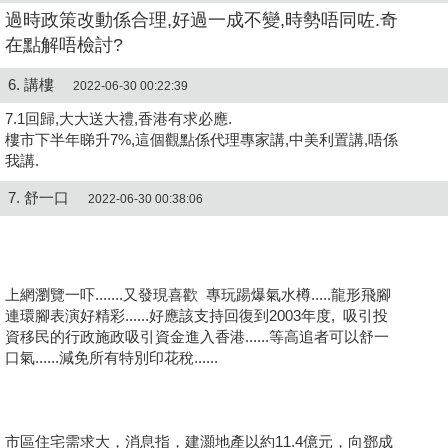
過時政策改動係合理,好過一成不變,時勢唔同咗.奇
在點解唔檢討?
6. 講樓
2022-06-30 00:22:39
7.1回歸,大大送大禮,香港有求必應.
樓市下半年睇升7%,這個觀點係代理專家講,中美利置講,唔係
我講.
7. 舒一口
2022-06-30 00:38:06
上網瀏覽一吓.......又發現喜歡 專玩踼爆氣水樽.....龍形飛腳
連環腳表演好精彩......好應該支持回復到2003年度, 吸引投
資移民的行政施政吸引資金進入香港......等高追者可以舒一
口氣......減免所有特別印花稅......
市區住宅需求大，消息指，建灝地產以約11.4億元，向鄧成