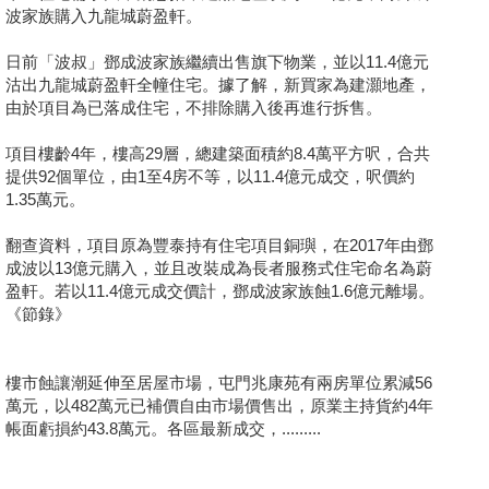
波家族購入九龍城蔚盈軒。
日前「波叔」鄧成波家族繼續出售旗下物業，並以11.4億元
沽出九龍城蔚盈軒全幢住宅。據了解，新買家為建灝地產，
由於項目為已落成住宅，不排除購入後再進行拆售。
項目樓齡4年，樓高29層，總建築面積約8.4萬平方呎，合共
提供92個單位，由1至4房不等，以11.4億元成交，呎價約
1.35萬元。
翻查資料，項目原為豐泰持有住宅項目銅璵，在2017年由鄧
成波以13億元購入，並且改裝成為長者服務式住宅命名為蔚
盈軒。若以11.4億元成交價計，鄧成波家族蝕1.6億元離場。
《節錄》
樓市蝕讓潮延伸至居屋市場，屯門兆康苑有兩房單位累減56
萬元，以482萬元已補價自由市場價售出，原業主持貨約4年
帳面虧損約43.8萬元。各區最新成交，.........