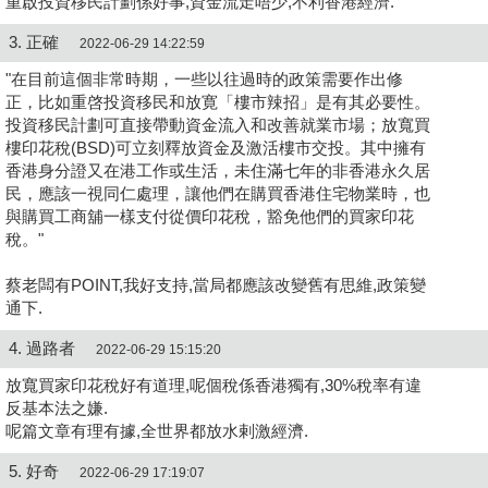
重啟投資移民計劃係好事,資金流走唔少,不利香港經濟.
3. 正確
2022-06-29 14:22:59
"在目前這個非常時期，一些以往過時的政策需要作出修
正，比如重啓投資移民和放寛「樓市辣招」是有其必要性。
投資移民計劃可直接帶動資金流入和改善就業市場；放寬買
樓印花稅(BSD)可立刻釋放資金及激活樓市交投。其中擁有
香港身分證又在港工作或生活，未住滿七年的非香港永久居
民，應該一視同仁處理，讓他們在購買香港住宅物業時，也
與購買工商舖一樣支付從價印花稅，豁免他們的買家印花
稅。"
蔡老闆有POINT,我好支持,當局都應該改變舊有思維,政策變
通下.
4. 過路者
2022-06-29 15:15:20
放寬買家印花稅好有道理,呢個稅係香港獨有,30%稅率有違
反基本法之嫌.
呢篇文章有理有據,全世界都放水剌激經濟.
5. 好奇
2022-06-29 17:19:07