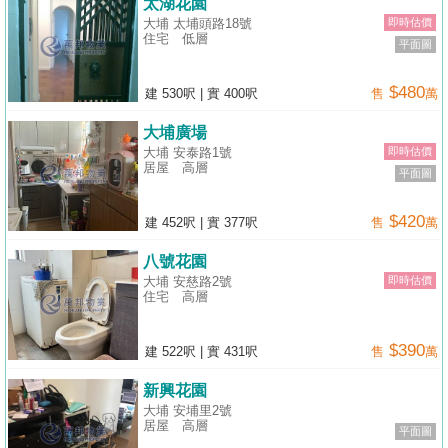
太湖花園
大埔 太埔頭路18號
即時估價
住宅
低層
平面圖
$480
建 530呎
|
實 400呎
售
萬
大埔廣場
大埔 安泰路1號
即時估價
居屋
高層
平面圖
$420
建 452呎
|
實 377呎
售
萬
八號花園
大埔 安慈路2號
即時估價
住宅
高層
$390
建 522呎
|
實 431呎
售
萬
新興花園
大埔 安埔里2號
居屋
高層
平面圖