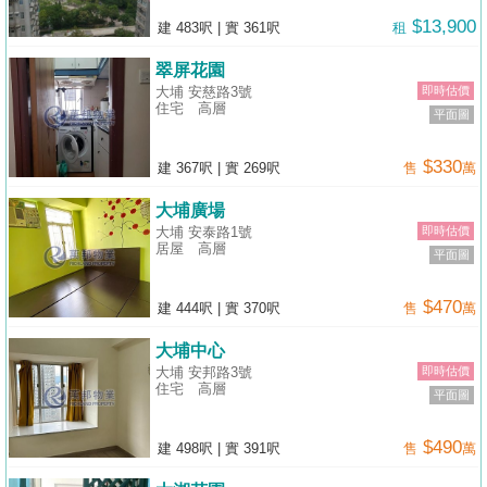
$13,900
建 483呎
|
實 361呎
租
翠屏花園
大埔 安慈路3號
即時估價
住宅
高層
平面圖
$330
建 367呎
|
實 269呎
售
萬
大埔廣場
大埔 安泰路1號
即時估價
居屋
高層
平面圖
$470
建 444呎
|
實 370呎
售
萬
大埔中心
大埔 安邦路3號
即時估價
住宅
高層
平面圖
$490
建 498呎
|
實 391呎
售
萬