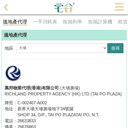
代
理
搵地產代理
一手消耗表
按揭利率
按揭計算機
租賃
主
頁
搵地產代理
搵
地區
樓/
成
交
業
主
萬邦物業代理(香港)有限公司
(大埔廣場)
RICHLAND PROPERTY AGENCY (HK) LTD (TAI PO PLAZA)
放
盤
牌照：
C-002467-A002
地址：
新界大埔大埔廣場地下34號舖
SHOP 34, G/F., TAI PO PLAZATAI PO, N.T.
宅
電話：
26633833
谷
傳真：
26676863