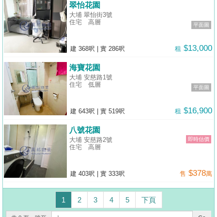
翠怡花園
大埔 翠怡街3號
住宅
高層
平面圖
$13,000
建 368呎
|
實 286呎
租
海寶花園
大埔 安慈路1號
住宅
低層
平面圖
$16,900
建 643呎
|
實 519呎
租
八號花園
大埔 安慈路2號
即時估價
住宅
高層
$378
建 403呎
|
實 333呎
售
萬
1
2
3
4
5
下頁