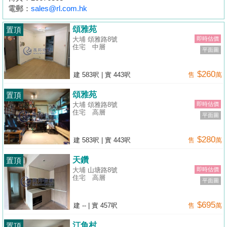
按
電郵：
sales@rl.com.hk
揭
頌雅苑
置頂
大埔 頌雅路8號
即時估價
地
住宅
中層
平面圖
產
博
$260
建 583呎
|
實 443呎
售
萬
客
頌雅苑
置頂
大埔 頌雅路8號
即時估價
地
住宅
高層
平面圖
產
新
$280
建 583呎
|
實 443呎
售
萬
聞
天鑽
置頂
數
大埔 山塘路8號
即時估價
住宅
高層
平面圖
據
公
$695
建 --
|
實 457呎
售
萬
佈
汀角村
置頂