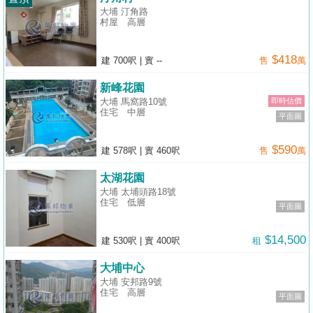
置
大埔 汀角路
村屋
高層
業
手
$418
建 700呎
|
實 --
售
萬
冊
新峰花園
關
大埔 馬窩路10號
即時估價
住宅
中層
於
平面圖
我
$590
建 578呎
|
實 460呎
售
萬
們
太湖花園
大埔 太埔頭路18號
住宅
低層
平面圖
$14,500
建 530呎
|
實 400呎
租
大埔中心
大埔 安邦路9號
住宅
高層
平面圖