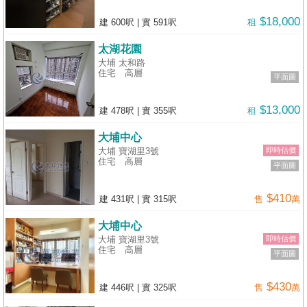
$18,000
建 600呎
|
實 591呎
租
太湖花園
大埔 太和路
住宅
高層
平面圖
$13,000
建 478呎
|
實 355呎
租
大埔中心
大埔 寶湖里3號
即時估價
住宅
高層
平面圖
$410
建 431呎
|
實 315呎
售
萬
大埔中心
大埔 寶湖里3號
即時估價
住宅
高層
平面圖
$430
建 446呎
|
實 325呎
售
萬