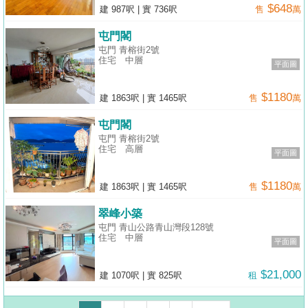
$648
建 987呎
|
實 736呎
售
萬
屯門閣
屯門 青榕街2號
住宅
中層
平面圖
$1180
建 1863呎
|
實 1465呎
售
萬
屯門閣
屯門 青榕街2號
住宅
高層
平面圖
$1180
建 1863呎
|
實 1465呎
售
萬
翠峰小築
屯門 青山公路青山灣段128號
住宅
中層
平面圖
$21,000
建 1070呎
|
實 825呎
租