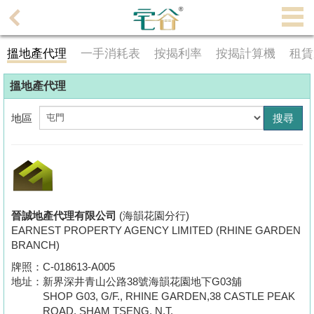
代
理
搵地產代理
一手消耗表
按揭利率
按揭計算機
租賃
主
頁
搵地產代理
搵
地區
樓/
成
交
業
主
晉誠地產代理有限公司
(海韻花園分行)
EARNEST PROPERTY AGENCY LIMITED (RHINE GARDEN
放
BRANCH)
盤
牌照：
C-018613-A005
地址：
新界深井青山公路38號海韻花園地下G03舖
宅
SHOP G03, G/F., RHINE GARDEN,38 CASTLE PEAK
谷
ROAD, SHAM TSENG, N.T.