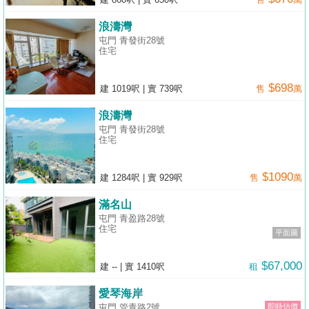
置
浪濤灣
業
屯門 青發街28號
手
住宅
冊
$698
建 1019呎
|
實 739呎
售
萬
關
於
浪濤灣
屯門 青發街28號
我
住宅
們
$1090
建 1284呎
|
實 929呎
售
萬
滿名山
屯門 青盈路28號
住宅
平面圖
$67,000
建 --
|
實 1410呎
租
愛琴海岸
屯門 管青路2號
即時估價