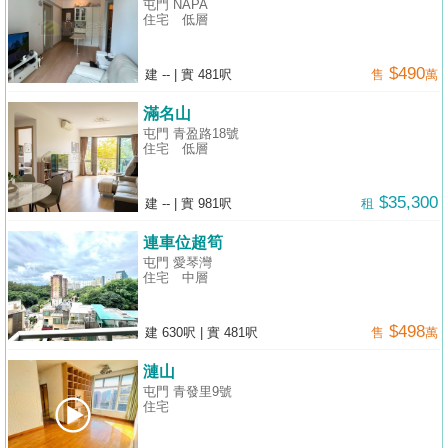
屯門 NAPA
住宅
低層
$490
建 --
|
實 481呎
售
萬
滿名山
屯門 青盈路18號
住宅
低層
$35,300
建 --
|
實 981呎
租
連車位超筍
屯門 愛琴灣
住宅
中層
$498
建 630呎
|
實 481呎
售
萬
漣山
屯門 青發里9號
住宅