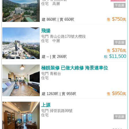
住宅
高層
平面圖
$750
建 860呎
|
實 650呎
售
萬
飛揚
屯門 青山公路170號大欖段
住宅
中層
平面圖
$376
售
萬
$11,500
建 --
|
實 266呎
租
極靚裝修 已做大維修 海景連車位
屯門 青榕台
住宅
$950
建 1263呎
|
實 955呎
售
萬
上源
屯門 掃管笏路99號
住宅
平面圖