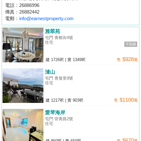
按
電話：
26886996
揭
傳真：
26882442
電郵：
info@earnestproperty.com
地
雅翠苑
產
屯門 青榕街4號
住宅
博
平面圖
客
$928
建 1726呎
|
實 1349呎
售
萬
地
漣山
產
屯門 青發里9號
新
住宅
聞
$1100
建 1217呎
|
實 903呎
售
萬
數
愛琴海岸
據
屯門 管青路2號
公
住宅
佈
$670
建 860呎
|
實 650呎
售
萬