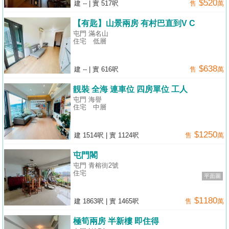
$520
建 --
|
實 517呎
售
萬
【有匙】山景兩房 有村巴直到V C
屯門 滿名山
住宅
低層
$638
建 --
|
實 616呎
售
萬
靚裝 全海 連車位 四房單位 工人
屯門 海譽
住宅
中層
$1250
建 1514呎
|
實 1124呎
售
萬
屯門閣
屯門 青榕街2號
住宅
平面圖
$1180
建 1863呎
|
實 1465呎
售
萬
極筍兩房 半新樓 即住得