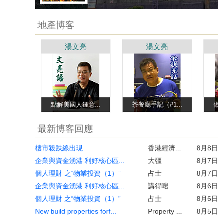
地產博客
湯文亮
湯文亮
點解美國人鍾意...
茶餐廳手記（#1...
最新博客回應
樓市殺跌線出現
香港經濟...
8月8日
企業與資金湧港 利好核心區...
大彊
8月7日
個人理財 之“物業投資（1）”
占士
8月7日
企業與資金湧港 利好核心區...
講得啱
8月6日
個人理財 之“物業投資（1）”
占士
8月6日
New build properties forf...
Property ...
8月5日