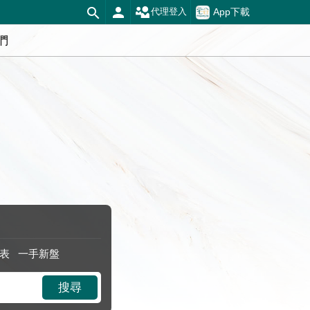
App下載
代理登入
們
表
一手新盤
搜尋