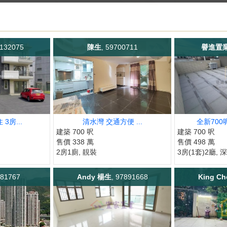
5132075
陳生
, 59700711
譽進置
3房...
清水灣 交通方便 ...
全新700
建築 700 呎
建築 700 呎
售價 338 萬
售價 498 萬
2房1廁, 靚裝
3房(1套)2廳, 深
081767
Andy 楊生
, 97891668
King Ch