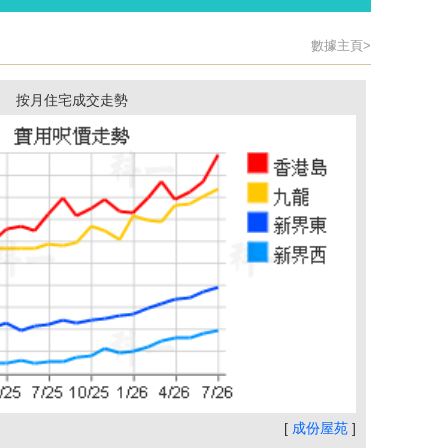
數據主頁>
按月住宅成交走勢
[
成份屋苑
]