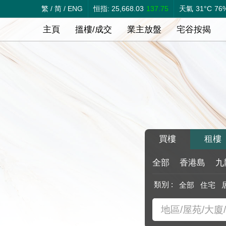
繁
/
简
/
ENG
恒指: 25,668.03
137.75
天氣
31°C
76
主頁
搵樓/成交
業主放盤
宅谷按揭
買樓
租樓
全部
香港島
九
類別 :
全部
住宅