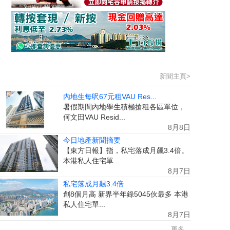
新聞主頁>
內地生每呎67元租VAU Res...
暑假期間內地學生積極搶租各區單位，
何文田VAU Resid...
8月8日
今日地產新聞摘要
【東方日報】指，私宅落成月飆3.4倍。
本港私人住宅單...
8月7日
私宅落成月飆3.4倍
創8個月高 新界半年錄5045伙最多 本港
私人住宅單...
8月7日
更多...