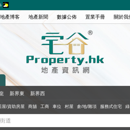
%
地產博客
地產新聞
數據公佈
置業手冊
關於我
龍
新界東
新界西
居屋/資助房屋
商舖
工商
車位
村屋
倉/地/雜項
服務式住宅
綠