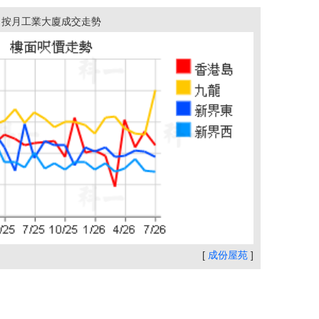
按月工業大廈成交走勢
[
成份屋苑
]