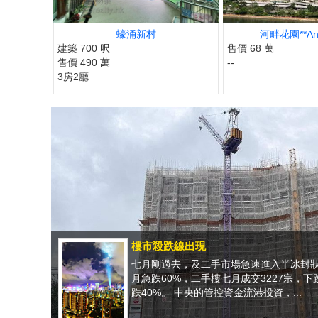
蠔涌新村
河畔花園**Anni
建築 700 呎
售價 68 萬
售價 490 萬
--
3房2廳
樓市殺跌線出現
七月剛過去，及二手市場急速進入半冰封狀
月急跌60%，二手樓七月成交3227宗，下
跌40%。 中央的管控資金流港投資，...