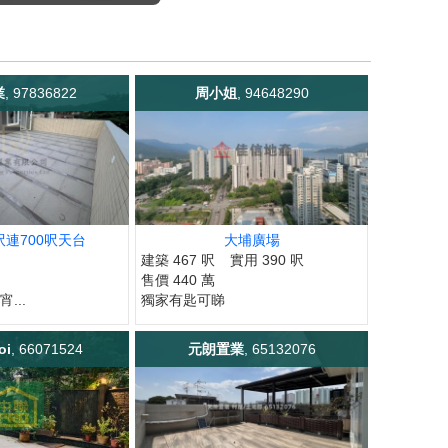
業
, 97836822
周小姐
, 94648290
呎連700呎天台
大埔廣場
建築 467 呎
實用 390 呎
售價 440 萬
宵...
獨家有匙可睇
oi
, 66071524
元朗置業
, 65132076