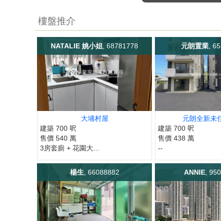
樓盤推介
NATALIE 姚小姐
, 68781778
元朗置業
, 6
大埔村屋
元朗全新未住 
建築 700 呎
建築 700 呎
售價 540 萬
售價 438 萬
3房套廁 + 花園大...
--
楊生
, 66088882
ANNIE
, 95