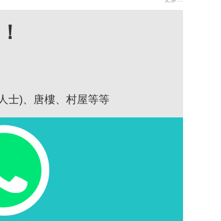
高！
人士)、唐樓、村屋等等