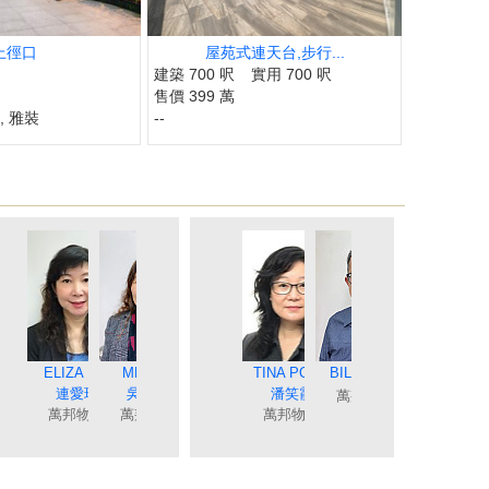
上徑口
屋苑式連天台,步行...
建築 700 呎
實用 700 呎
售價 399 萬
, 雅裝
--
TONG
CRYSTAL CHOY
JIMMY YU
ELIZA LIN
MEI NG
DAVID NGAN
COCO CHAN
MING YUAN
JUNE TSE
RICAR CHEUNG
CANDY CHAN
TINA POON
BILLY LAU
ANGEL CHUNG
JOEY TONG
MING LO
TAT NG
霞
余志雄
蔡秀晶
連愛玲
吳美美
袁月明
謝愛珍
顏志鴻
陳蘭貞
張明成
陳詩佩
潘笑霞
鍾唯美
伍志達
羅貝銘
童麗珍
萬邦物業
業
萬邦物業
萬邦物業
萬邦物業
萬邦物業
萬邦物業
萬邦物業
萬邦物業
萬邦物業
萬邦物業
萬邦物業
萬邦物業
萬邦物業
萬邦物業
萬邦物業
萬邦物業