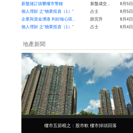
新盤撻訂搞響樓市警鐘
新盤成交...
8月5日
個人理財 之“物業投資（1）”
占士
8月5日
企業與資金湧港 利好核心區...
跌完升
8月4日
個人理財 之“物業投資（1）”
占士
8月4日
地產新聞
樓市五節棍之：股市軟 樓市掉頭回落