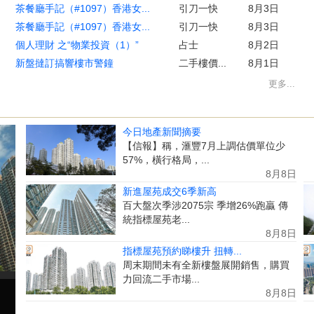
茶餐廳手記（#1097）香港女...
引刀一快
8月3日
茶餐廳手記（#1097）香港女...
引刀一快
8月3日
個人理財 之“物業投資（1）”
占士
8月2日
新盤撻訂搞響樓市警鐘
二手樓價...
8月1日
更多...
今日地產新聞摘要
【信報】稱，滙豐7月上調估價單位少
57%，橫行格局，...
8月8日
新進屋苑成交6季新高
百大盤次季涉2075宗 季增26%跑贏 傳
統指標屋苑老...
8月8日
指標屋苑預約睇樓升 扭轉...
周末期間未有全新樓盤展開銷售，購買
力回流二手市場...
8月8日