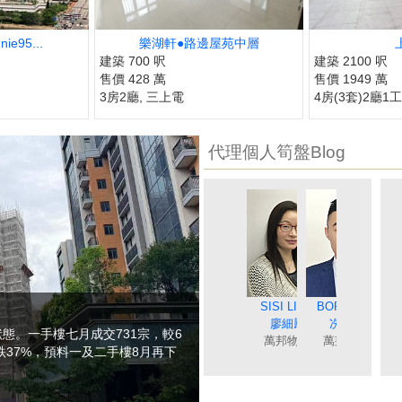
e95...
樂湖軒●路邊屋苑中層
建築 700 呎
建築 2100 呎
售價 428 萬
售價 1949 萬
3房2廳, 三上電
4房(3套)2廳1工
代理個人筍盤Blog
MAGGIE WONG
BORIS SIN
SISI LIAO
MAY NIP
DEBBIE 
黃美英
聶美玲
廖細鳳
冼嘉臻
唐英
態。一手樓七月成交731宗，較6
萬邦物業
萬邦物業
萬邦物業
萬邦物業
萬邦物
跌37%，預料一及二手樓8月再下