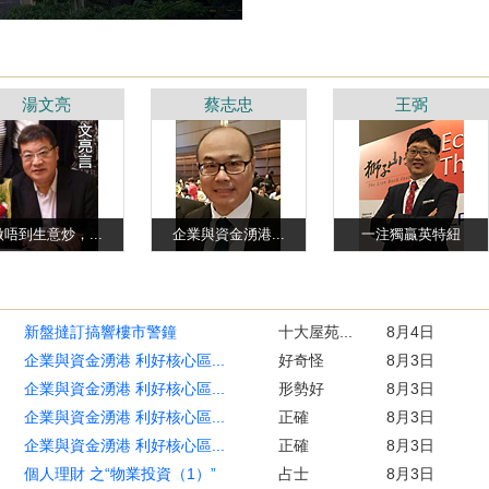
湯文亮
蔡志忠
王弼
做唔到生意炒，...
企業與資金湧港...
一注獨贏英特紐
新盤撻訂搞響樓市警鐘
十大屋苑...
8月4日
企業與資金湧港 利好核心區...
好奇怪
8月3日
企業與資金湧港 利好核心區...
形勢好
8月3日
企業與資金湧港 利好核心區...
正確
8月3日
企業與資金湧港 利好核心區...
正確
8月3日
個人理財 之“物業投資（1）”
占士
8月3日