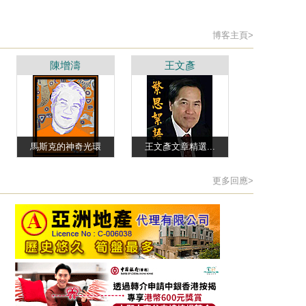
博客主頁>
陳增濤
王文彥
馬斯克的神奇光環
王文彥文章精選...
更多回應>