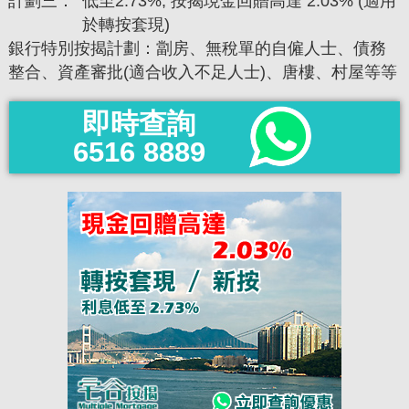
計劃三：
低至2.73%, 按揭現金回贈高達 2.03% (適用
於轉按套現)
銀行特別按揭計劃：劏房、無稅單的自僱人士、債務
整合、資產審批(適合收入不足人士)、唐樓、村屋等等
即時查詢
6516 8889