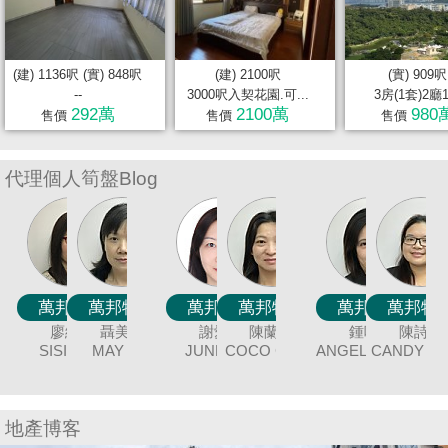
置
業
手
(建) 1136呎 (實) 848呎
(建) 2100呎
(實) 909呎
冊
--
3000呎入契花園.可...
3房(1套)2廳
292萬
2100萬
980
售價
售價
售價
關
於
代理個人筍盤Blog
我
們
萬邦物業
萬邦物業
萬邦物業
萬邦物業
萬邦物業
萬邦物業
萬邦物業
萬邦物業
萬邦物業
萬邦物業
萬邦物業
萬邦物業
萬邦物業
萬邦物業
萬邦物業
萬邦物業
萬邦物業
萬邦物業
冼嘉臻
唐英霞
黃美英
廖細鳳
聶美玲
袁月明
吳美美
連愛玲
蔡秀晶
謝愛珍
陳蘭貞
余志雄
伍志達
潘笑霞
張明成
童麗珍
鍾唯美
陳詩佩
DEBBIE TONG
BORIS SIN
SISI LIAO
MAGGIE
MAY NIP
COCO CHAN
MING YUAN
JUNE TSE
CRYSTAL
ELIZA LIN
MEI NG
JIMMY YU
ANGEL CHUNG
CANDY CHAN
JOEY TONG
TINA POON
TAT NG
RICAR
WONG
CHOY
CHEUNG
地產博客