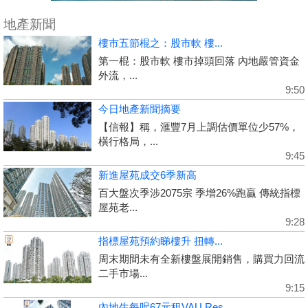
地產新聞
樓市五節棍之：股市軟 樓...
第一棍：股市軟 樓市掉頭回落 內地嚴管資金
外流，...
9:50
今日地產新聞摘要
【信報】稱，滙豐7月上調估價單位少57%，
橫行格局，...
9:45
新進屋苑成交6季新高
百大盤次季涉2075宗 季增26%跑贏 傳統指標
屋苑老...
9:28
指標屋苑預約睇樓升 扭轉...
周末期間未有全新樓盤展開銷售，購買力回流
二手市場...
9:15
內地生每呎67元租VAU Res...