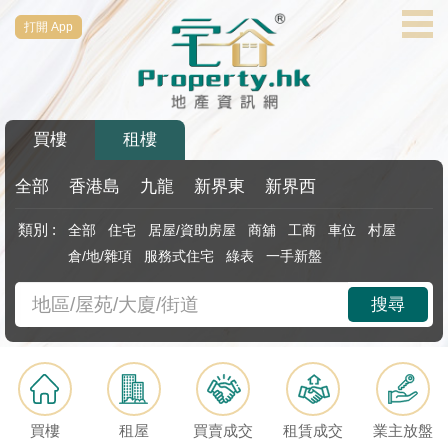
打開 App
代
理
主
頁
買樓
租樓
搵
樓/
全部
香港島
九龍
新界東
新界西
成
類別 :
全部
住宅
居屋/資助房屋
商舖
工商
車位
村屋
交
倉/地/雜項
服務式住宅
綠表
一手新盤
業
搜尋
主
放
盤
宅
買樓
租屋
買賣成交
租賃成交
業主放盤
谷