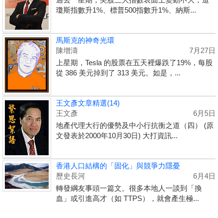
瓊斯指數升1%、標普500指數升1%、納斯...
馬斯克的神奇光環
陳增濤
7月27日
上星期，Tesla 的股票在五天裡爆跌了19%，每股
從 386 美元掉到了 313 美元。如是，...
王文彥文章精選(14)
王文彥
6月5日
地產代理大行的優勢及中小行抗衡之道（四） (原
文發表於2000年10月30日) 大打資訊...
香港人口結構的「固化」與競爭力隱憂
歷史長河
6月4日
轉發綱友事頭一篇文。很多本地人一談到「換
血」或引進高才（如 TTPS），就會產生極...