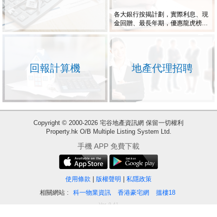
各大銀行按揭計劃，實際利息、現
金回贈、最長年期，優惠龍虎榜...
回報計算機
地產代理招聘
收
Copyright © 2000-2026 宅谷地產資訊網 保留一切權利
Property.hk O/B Multiple Listing System Ltd.
藏
樓
手機 APP 免費下載
盤
使用條款
|
版權聲明
|
私隱政策
繁
简
ENG
體
体
相關網站 :
科一物業資訊
香港豪宅網
搵樓18
Ver. 9.41