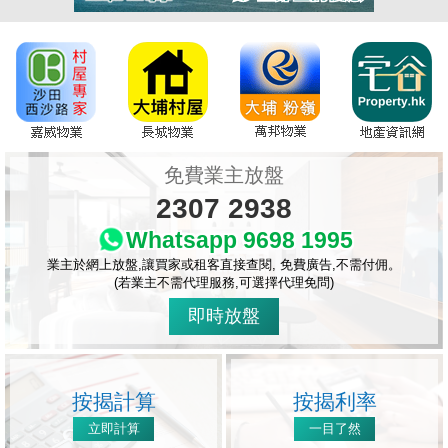
免費業主放盤
2307 2938
Whatsapp 9698 1995
業主於網上放盤,讓買家或租客直接查閱, 免費廣告,不需付佣。
(若業主不需代理服務,可選擇代理免問)
即時放盤
按揭計算
按揭利率
立即計算
一目了然