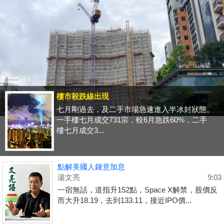
樓市殺跌線出現
七月剛過去，及二手市場急速進入半冰封狀態。
一手樓七月成交731宗，較6月急跌60%，二手
樓七月成交3...
點解美國人鍾意加息
湯文亮
9:03
一宿無話，道指升152點，Space X解禁，股價反
而大升18.19，去到133.11，接近IPO價...