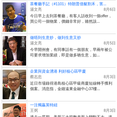
茶餐廳手記（#1101）特朗普借艇割禾，害...
湯文亮
8月6日
今日早上去到茶餐廳，有客人話收到一個offer，
買公司一個物業，價錢非常好，雖然該...
做唔到生意炒，做到生意又炒
湯文亮
8月5日
今早開例會，有同事話有一個朋友，早兩年被公
司要求增加業績，即是做多啲生意，如...
企業與資金湧港 利好核心區甲廈
蔡志忠
8月3日
近日市場錄得港島核心區甲級商廈短線轉手獲利
個案。消息指，金鐘遠東金融中心37樓...
一注獨贏英特紐
王弼
8月3日
過去一星期，美股三大指數表面上變動不大，道