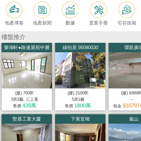
按
揭
地產博客
地產新聞
數據
置業手冊
宅谷按揭
地
產
樓盤推介
博
樂湖軒●路邊屋苑中層
綠怡居 95080030
環凱廣
客
地
產
新
聞
(建) 700呎
(建) 2100呎
(建) 9389
3房2廳, 三上電
5房1廳
--
數
428萬
1800萬
$10797
售價
售價
租金
據
堅基工業大廈
下黃宜坳
嵐山
公
佈