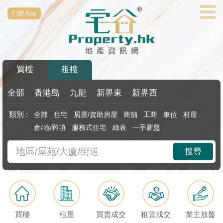
打開 App
代
理
主
頁
買樓
租樓
搵
樓/
全部
香港島
九龍
新界東
新界西
成
類別 :
全部
住宅
居屋/資助房屋
商舖
工商
車位
村屋
交
倉/地/雜項
服務式住宅
綠表
一手新盤
業
搜尋
主
放
盤
宅
買樓
租屋
買賣成交
租賃成交
業主放盤
谷