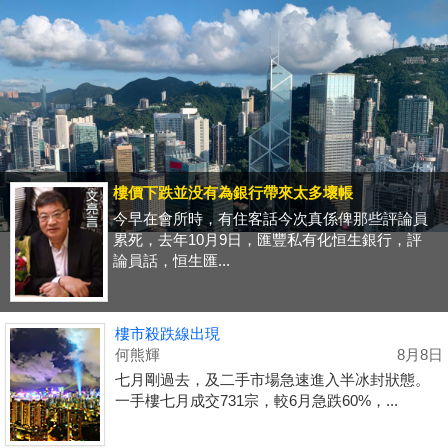
樓價下跌並没有為銀行帶來太多壞帳
今早在會所時，有住客話今次真係俾那些評論員
累死，去年10月9日，匯豐私有化恒生銀行，評
論員話，恒生匯...
樓市殺跌線出現
何熊輝
8月8日
七月剛過去，及二手市場急速進入半冰封狀態。
一手樓七月成交731宗，較6月急跌60%，...