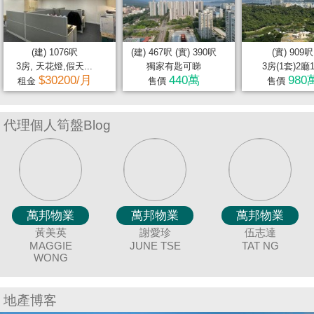
置
業
手
(建) 1076呎
(建) 467呎 (實) 390呎
(實) 909呎
冊
3房, 天花燈,假天...
獨家有匙可睇
3房(1套)2廳
$30200/月
440萬
980
租金
售價
售價
關
於
代理個人筍盤Blog
我
們
萬邦物業
萬邦物業
萬邦物業
萬邦物業
萬邦物業
萬邦物業
萬邦物業
萬邦物業
萬邦物業
萬邦物業
萬邦物業
萬邦物業
萬邦物業
萬邦物業
萬邦物業
萬邦物業
萬邦物業
萬邦物業
冼嘉臻
聶美玲
廖細鳳
唐英霞
黃美英
顏志鴻
余志雄
袁月明
吳美美
謝愛珍
蔡秀晶
連愛玲
陳蘭貞
羅貝銘
陳詩佩
童麗珍
鍾唯美
伍志達
DEBBIE TONG
BORIS SIN
SISI LIAO
MAY NIP
MAGGIE
DAVID NGAN
MING YUAN
JIMMY YU
JUNE TSE
MEI NG
COCO CHAN
CRYSTAL
ELIZA LIN
ANGEL CHUNG
CANDY CHAN
JOEY TONG
MING LO
TAT NG
WONG
CHOY
地產博客