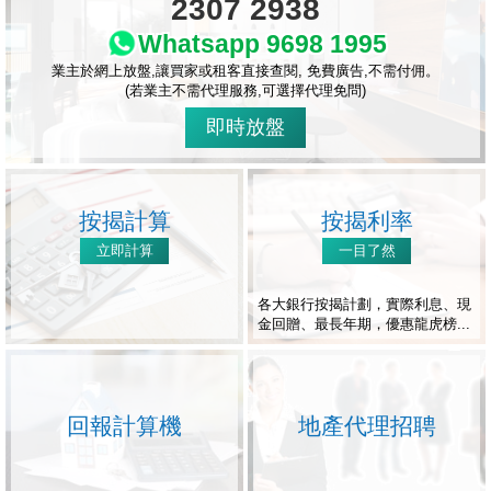
2307 2938
Whatsapp 9698 1995
業主於網上放盤,讓買家或租客直接查閱, 免費廣告,不需付佣。
(若業主不需代理服務,可選擇代理免問)
即時放盤
按揭計算
按揭利率
立即計算
一目了然
各大銀行按揭計劃，實際利息、現
金回贈、最長年期，優惠龍虎榜...
回報計算機
地產代理招聘