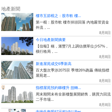
地產新聞
樓市五節棍之：股市軟 樓...
第一棍：股市軟 樓市掉頭回落 內地嚴管資金
外流，...
8月8日
今日地產新聞摘要
【信報】稱，滙豐7月上調估價單位少57%，
橫行格局，...
8月8日
新進屋苑成交6季新高
百大盤次季涉2075宗 季增26%跑贏 傳統指標
屋苑老...
8月8日
指標屋苑預約睇樓升 扭轉...
周末期間未有全新樓盤展開銷售，購買力回流
二手市場...
8月8日
內地生每呎67元租VAU Res...