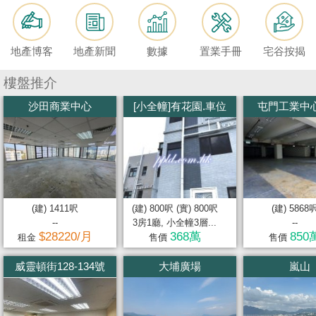
按
揭
地產博客
地產新聞
數據
置業手冊
宅谷按揭
地
產
樓盤推介
博
沙田商業中心
[小全幢]有花園.車位
屯門工業中心
客
地
產
新
聞
(建) 1411呎
(建) 800呎 (實) 800呎
(建) 5868
--
3房1廳, 小全幢3層...
--
數
$28220/月
368萬
850
租金
售價
售價
據
威靈頓街128-134號
大埔廣場
嵐山
公
佈