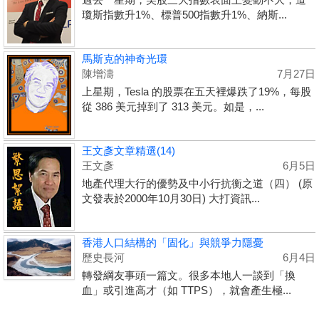
瓊斯指數升1%、標普500指數升1%、納斯...
馬斯克的神奇光環
陳增濤
7月27日
上星期，Tesla 的股票在五天裡爆跌了19%，每股
從 386 美元掉到了 313 美元。如是，...
王文彥文章精選(14)
王文彥
6月5日
地產代理大行的優勢及中小行抗衡之道（四） (原
文發表於2000年10月30日) 大打資訊...
香港人口結構的「固化」與競爭力隱憂
歷史長河
6月4日
轉發綱友事頭一篇文。很多本地人一談到「換
血」或引進高才（如 TTPS），就會產生極...