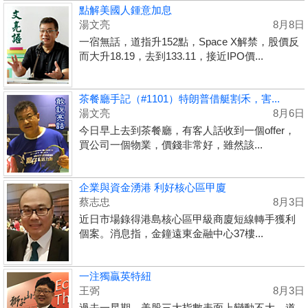
點解美國人鍾意加息
湯文亮
8月8日
一宿無話，道指升152點，Space X解禁，股價反
而大升18.19，去到133.11，接近IPO價...
茶餐廳手記（#1101）特朗普借艇割禾，害...
湯文亮
8月6日
今日早上去到茶餐廳，有客人話收到一個offer，
買公司一個物業，價錢非常好，雖然該...
企業與資金湧港 利好核心區甲廈
蔡志忠
8月3日
近日市場錄得港島核心區甲級商廈短線轉手獲利
個案。消息指，金鐘遠東金融中心37樓...
一注獨贏英特紐
王弼
8月3日
過去一星期，美股三大指數表面上變動不大，道