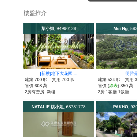
樓盤推介
葉小姐
, 94990138
Mei Ng
, 59
[新樓]地下大花園....
明雅
建築 700 呎
實用 700 呎
建築 534 呎
實用 3
售價 608 萬
售價 (
綠表
) 350 萬
2房有套房, 新樓....
2房 1客廳 1飯廳
NATALIE 姚小姐
, 68781778
PAKHO
, 93