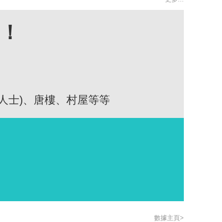
高！
人士)、唐樓、村屋等等
數據主頁>