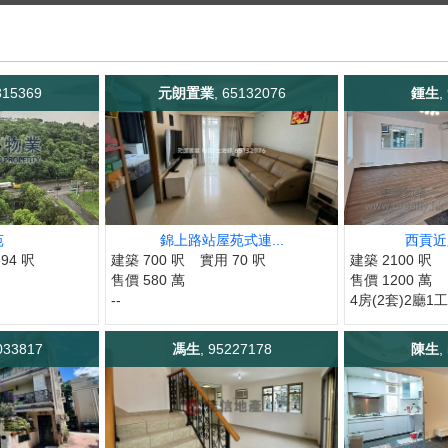
315369
元朗置業
, 65132076
鍾生
,
苑
錦上路站屋苑式連...
西貢近
94 呎
建築 700 呎
實用 70 呎
建築 2100 呎
售價 580 萬
售價 1200 萬
--
4房(2套)2廳1
033817
馮生
, 95227178
陳生
,