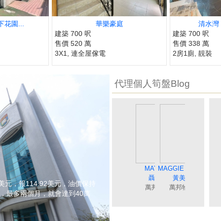
花園...
華樂豪庭
清水灣 
建築 700 呎
建築 700 呎
售價 520 萬
售價 338 萬
3X1, 連全屋傢電
2房1廁, 靚裝
代理個人筍盤Blog
MAGGIE WONG
DEBBIE TONG
SISI LIAO
MAY NIP
BORIS 
唐英霞
廖細鳳
聶美玲
黃美英
冼嘉
5美元，報114.92美元，油價保持
萬邦物業
萬邦物業
萬邦物業
萬邦物業
萬邦物
元，最多兩個月，就會達到40萬