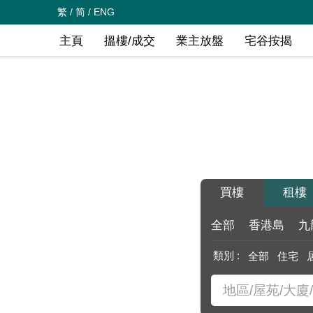
繁
/
简
/
ENG
主頁
搵樓/成交
業主放盤
宅谷按揭
買樓
租樓
全部
香港島
九
類別 :
全部
住宅