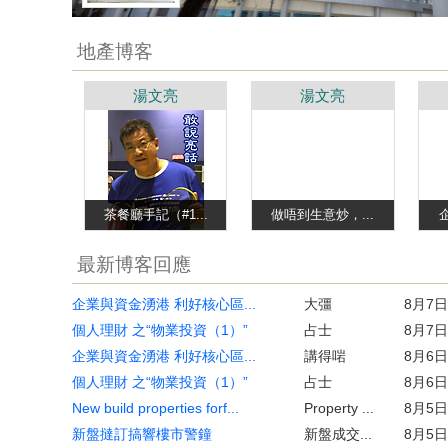
地產博客
湯文亮
湯文亮
茶餐廳手記（#1...
做唔到生意炒，...
最新博客回應
企業與資金湧港 利好核心區...
大彊
8月7日
個人理財 之“物業投資（1）”
占士
8月7日
企業與資金湧港 利好核心區...
講得啱
8月6日
個人理財 之“物業投資（1）”
占士
8月6日
New build properties forf...
Property ...
8月5日
新盤撻訂搞響樓市警鐘
新盤成交...
8月5日