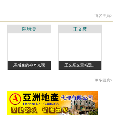
博客主頁>
陳增濤
王文彥
馬斯克的神奇光環
王文彥文章精選...
更多回應>