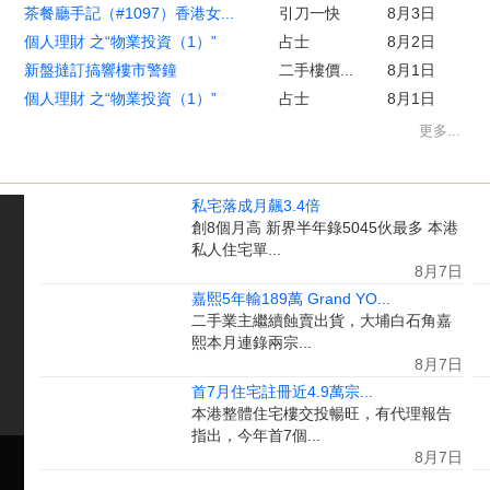
茶餐廳手記（#1097）香港女...
引刀一快
8月3日
個人理財 之“物業投資（1）”
占士
8月2日
新盤撻訂搞響樓市警鐘
二手樓價...
8月1日
個人理財 之“物業投資（1）”
占士
8月1日
更多...
私宅落成月飆3.4倍
創8個月高 新界半年錄5045伙最多 本港
私人住宅單...
8月7日
嘉熙5年輸189萬 Grand YO...
二手業主繼續蝕賣出貨，大埔白石角嘉
熙本月連錄兩宗...
8月7日
首7月住宅註冊近4.9萬宗...
本港整體住宅樓交投暢旺，有代理報告
指出，今年首7個...
8月7日