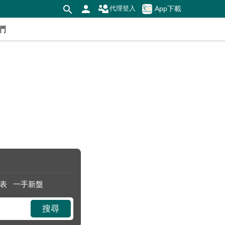
App下載
代理登入
們
表
一手新盤
搜尋