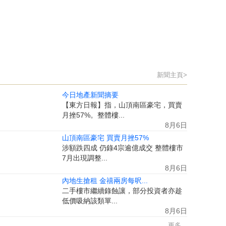
新聞主頁>
今日地產新聞摘要
【東方日報】指，山頂南區豪宅，買賣
月挫57%。整體樓...
8月6日
山頂南區豪宅 買賣月挫57%
涉額跌四成 仍錄4宗逾億成交 整體樓市
7月出現調整...
8月6日
內地生搶租 金禧兩房每呎...
二手樓市繼續錄蝕讓，部分投資者亦趁
低價吸納該類單...
8月6日
更多...