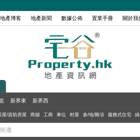
地產博客
地產新聞
數據公佈
置業手冊
關於我
龍
新界東
新界西
居屋/資助房屋
商舖
工商
車位
村屋
倉/地/雜項
服務式住宅
綠