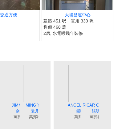
交通方便 ...
大埔昌運中心
建築 451 呎
實用 339 呎
售價 468 萬
2房, 水電喉幾年裝修
SIN
CRYSTAL CHOY
COCO CHAN
MING YUAN
JIMMY YU
JUNE TSE
ELIZA LIN
MEI NG
RICAR CHEUNG
ANGEL CHUNG
CANDY CHAN
TINA POON
JOEY TONG
BILLY LAU
MING LO
TAT NG
臻
陳蘭貞
蔡秀晶
余志雄
袁月明
謝愛珍
吳美美
連愛玲
潘笑霞
陳詩佩
鍾唯美
張明成
童麗珍
羅貝銘
伍志達
萬邦物業
業
萬邦物業
萬邦物業
萬邦物業
萬邦物業
萬邦物業
萬邦物業
萬邦物業
萬邦物業
萬邦物業
萬邦物業
萬邦物業
萬邦物業
萬邦物業
萬邦物業