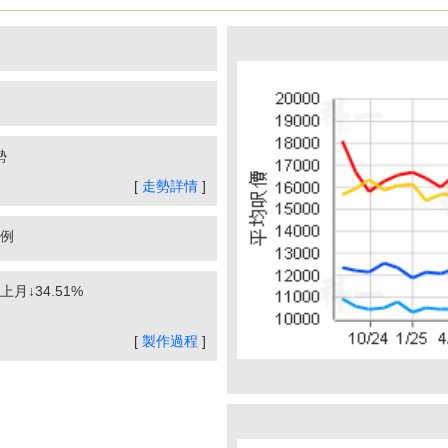
勢
[
走勢詳情
]
例
上月↓34.51%
[
製作過程
]