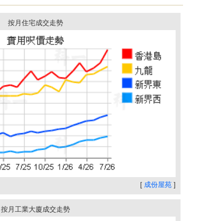
按月住宅成交走勢
[
成份屋苑
]
按月工業大廈成交走勢