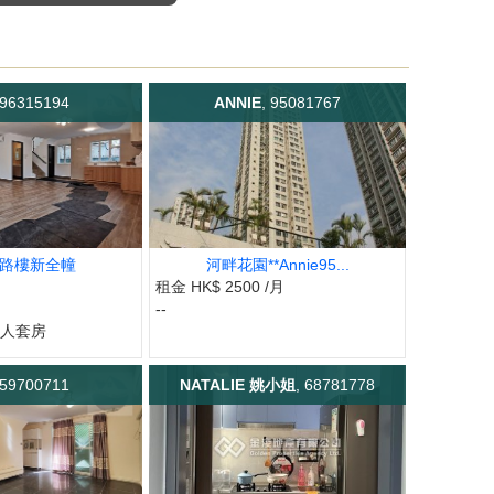
 96315194
ANNIE
, 95081767
路樓新全幢
河畔花園**Annie95...
租金 HK$ 2500 /月
--
工人套房
 59700711
NATALIE 姚小姐
, 68781778