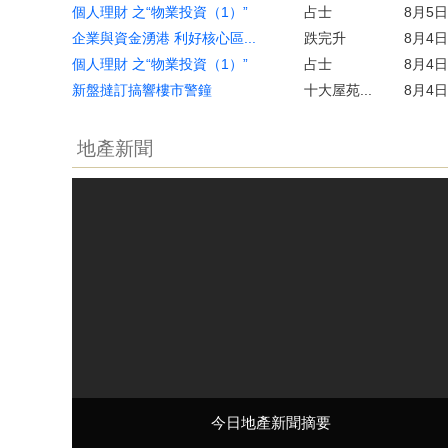
個人理財 之“物業投資（1）”
占士
8月5日
企業與資金湧港 利好核心區...
跌完升
8月4日
個人理財 之“物業投資（1）”
占士
8月4日
新盤撻訂搞響樓市警鐘
十大屋苑...
8月4日
地產新聞
今日地產新聞摘要