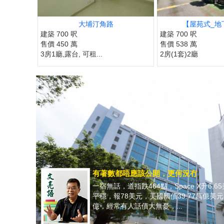
大埔汀角路
【屋苑式_地下
建築 700 呎
建築 700 呎
售價 450 萬
售價 538 萬
3房1廳,露台, 可租...
2房(1套)2廳
有著數都唔應該公開，更何況冇
一宿無話，道指跌464點，Space X升6.6
平穩，報78美元，美國國債39.77萬億美
億，經常有人話債大無憂，...