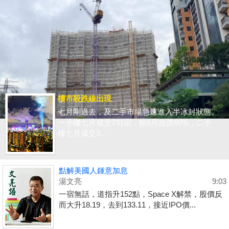
樓市殺跌線出現
七月剛過去，及二手市場急速進入半冰封狀態。
一手樓七月成交731宗，較6月急跌60%，二手
樓七月成交3...
點解美國人鍾意加息
湯文亮
9:03
一宿無話，道指升152點，Space X解禁，股價反
而大升18.19，去到133.11，接近IPO價...