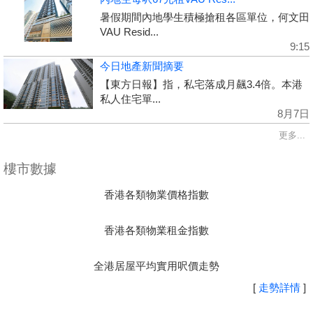
暑假期間內地學生積極搶租各區單位，何文田
VAU Resid...
9:15
今日地產新聞摘要
【東方日報】指，私宅落成月飆3.4倍。本港
私人住宅單...
8月7日
更多...
樓市數據
香港各類物業價格指數
香港各類物業租金指數
全港居屋平均實用呎價走勢
[
走勢詳情
]