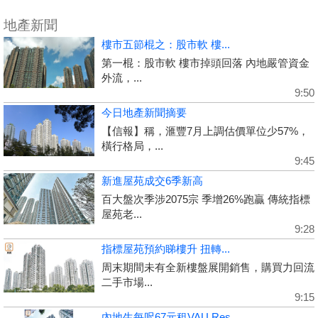
地產新聞
樓市五節棍之：股市軟 樓...
第一棍：股市軟 樓市掉頭回落 內地嚴管資金
外流，...
9:50
今日地產新聞摘要
【信報】稱，滙豐7月上調估價單位少57%，
橫行格局，...
9:45
新進屋苑成交6季新高
百大盤次季涉2075宗 季增26%跑贏 傳統指標
屋苑老...
9:28
指標屋苑預約睇樓升 扭轉...
周末期間未有全新樓盤展開銷售，購買力回流
二手市場...
9:15
內地生每呎67元租VAU Res...