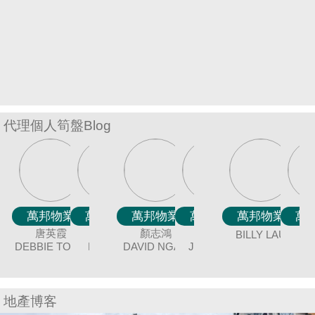
置
業
手
冊
關
於
代理個人筍盤Blog
我
們
萬邦物業
萬邦物業
萬邦物業
萬邦物業
萬邦物業
萬邦物業
萬邦物業
萬邦物業
萬邦物業
萬邦物業
萬邦物業
萬邦物業
萬邦物業
萬邦物業
萬邦物業
萬邦物業
萬邦物業
廖細鳳
冼嘉臻
唐英霞
聶美玲
黃美英
謝愛珍
袁月明
顏志鴻
余志雄
陳蘭貞
蔡秀晶
連愛玲
吳美美
張明成
鍾唯美
伍志達
BILLY LAU
DEBBIE TONG
BORIS SIN
SISI LIAO
MAY NIP
MAGGIE
DAVID NGAN
MING YUAN
JUNE TSE
JIMMY YU
COCO CHAN
CRYSTAL
ELIZA LIN
MEI NG
ANGEL CHUNG
RICAR
TAT NG
C
J
WONG
CHOY
CHEUNG
地產博客