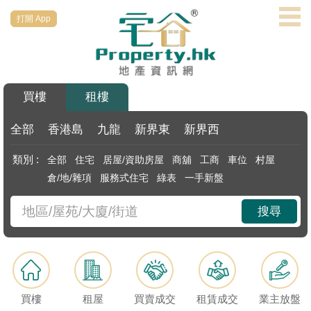
打開 App
代
理
主
頁
買樓
租樓
搵
樓/
全部
香港島
九龍
新界東
新界西
成
類別 :
全部
住宅
居屋/資助房屋
商舖
工商
車位
村屋
交
倉/地/雜項
服務式住宅
綠表
一手新盤
業
搜尋
主
放
盤
宅
買樓
租屋
買賣成交
租賃成交
業主放盤
谷