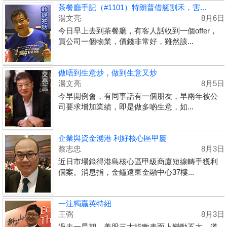
茶餐廳手記（#1101）特朗普借艇割禾，害...
湯文亮
8月6日
今日早上去到茶餐廳，有客人話收到一個offer，
買公司一個物業，價錢非常好，雖然該...
做唔到生意炒，做到生意又炒
湯文亮
8月5日
今早開例會，有同事話有一個朋友，早兩年被公
司要求增加業績，即是做多啲生意，如...
企業與資金湧港 利好核心區甲廈
蔡志忠
8月3日
近日市場錄得港島核心區甲級商廈短線轉手獲利
個案。消息指，金鐘遠東金融中心37樓...
一注獨贏英特紐
王弼
8月3日
過去一星期，美股三大指數表面上變動不大，道