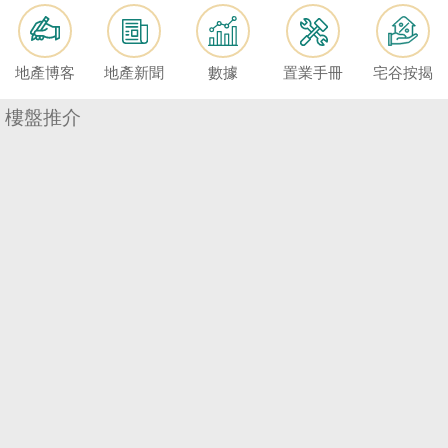
按
揭
地產博客
地產新聞
數據
置業手冊
宅谷按揭
地
產
樓盤推介
博
客
地
產
新
聞
數
據
公
佈