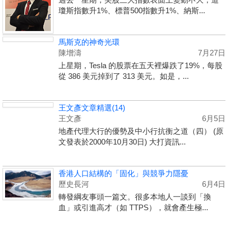
瓊斯指數升1%、標普500指數升1%、納斯...
馬斯克的神奇光環
陳增濤
7月27日
上星期，Tesla 的股票在五天裡爆跌了19%，每股
從 386 美元掉到了 313 美元。如是，...
王文彥文章精選(14)
王文彥
6月5日
地產代理大行的優勢及中小行抗衡之道（四） (原
文發表於2000年10月30日) 大打資訊...
香港人口結構的「固化」與競爭力隱憂
歷史長河
6月4日
轉發綱友事頭一篇文。很多本地人一談到「換
血」或引進高才（如 TTPS），就會產生極...