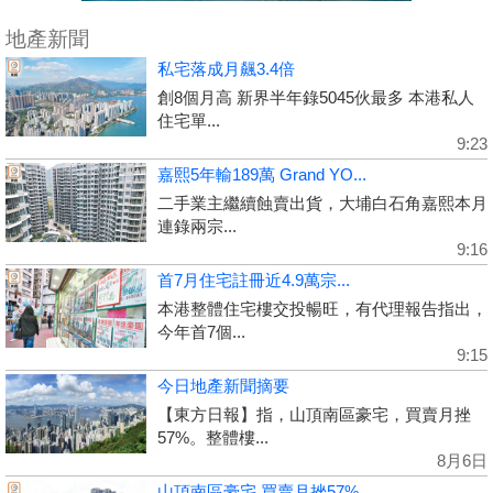
地產新聞
私宅落成月飆3.4倍
創8個月高 新界半年錄5045伙最多 本港私人
住宅單...
9:23
嘉熙5年輸189萬 Grand YO...
二手業主繼續蝕賣出貨，大埔白石角嘉熙本月
連錄兩宗...
9:16
首7月住宅註冊近4.9萬宗...
本港整體住宅樓交投暢旺，有代理報告指出，
今年首7個...
9:15
今日地產新聞摘要
【東方日報】指，山頂南區豪宅，買賣月挫
57%。整體樓...
8月6日
山頂南區豪宅 買賣月挫57%