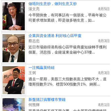
做唔到生意炒，做到生意又炒
湯文亮
8月5日
今早開例會，有同事話有一個朋友，早兩年被公
司要求增加業績，即是做多啲生意，如...
企業與資金湧港 利好核心區甲廈
蔡志忠
8月3日
近日市場錄得港島核心區甲級商廈短線轉手獲利
個案。消息指，金鐘遠東金融中心37樓...
一注獨贏英特紐
王弼
8月3日
過去一星期，美股三大指數表面上變動不大，道
瓊斯指數升1%、標普500指數升1%、納斯...
新盤撻訂搞響樓市警鐘
何熊輝
8月1日
當香港仍然不停下雨之際，十大屋苑仍繼續維持