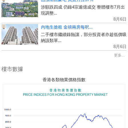
涉額跌四成 仍錄4宗逾億成交 整體樓市7月出
現調整...
8月6日
內地生搶租 金禧兩房每呎...
二手樓市繼續錄蝕讓，部分投資者亦趁低價吸
納該類單...
8月6日
更多...
樓市數據
香港各類物業價格指數