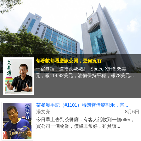
有著數都唔應該公開，更何況冇
一宿無話，道指跌464點，Space X升6.65美
元，報114.92美元，油價保持平穩，報78美元...
茶餐廳手記（#1101）特朗普借艇割禾，害...
湯文亮
8月6日
今日早上去到茶餐廳，有客人話收到一個offer，
買公司一個物業，價錢非常好，雖然該...