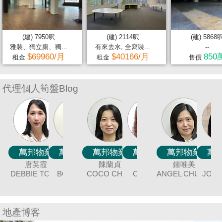
置
業
手
(建) 7950呎
(建) 2114呎
(建) 5868
冊
雅裝、獨立廁、獨...
有來去水, 全寫裝...
--
$69960/月
$40166/月
850
租金
租金
售價
關
於
代理個人筍盤Blog
我
們
萬邦物業
萬邦物業
萬邦物業
萬邦物業
萬邦物業
萬邦物業
萬邦物業
萬邦物業
萬邦物業
萬邦物業
萬邦物業
萬邦物業
萬邦物業
萬邦物業
萬邦物業
萬邦物業
萬邦物業
萬邦物業
黃美英
廖細鳳
聶美玲
唐英霞
冼嘉臻
連愛玲
謝愛珍
吳美美
袁月明
陳蘭貞
蔡秀晶
余志雄
張明成
潘笑霞
伍志達
鍾唯美
童麗珍
BILLY LAU
DEBBIE TONG
SISI LIAO
MAGGIE
MAY NIP
BORIS SIN
COCO CHAN
MING YUAN
JUNE TSE
ELIZA LIN
MEI NG
CRYSTAL
JIMMY YU
ANGEL CHUNG
TINA POON
JOEY TONG
TAT NG
RICAR
C
WONG
CHOY
CHEUNG
地產博客