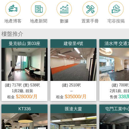
按
揭
地產博客
地產新聞
數據
置業手冊
宅谷按揭
地
產
樓盤推介
博
曼克頓山 第03座
建發里4號
清水灣 交通方便
客
地
產
新
聞
(建) 717呎 (實) 538呎
(建) 2510呎
(建) 700呎
1房2廳, 靚裝
--
2房1廁, 靚
數
$28000/月
$35000/月
338
租金
租金
售價
據
KT336
匯達大廈
屯門工業中心
公
佈