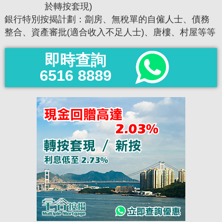
於轉按套現)
銀行特別按揭計劃：劏房、無稅單的自僱人士、債務
整合、資產審批(適合收入不足人士)、唐樓、村屋等等
即時查詢
6516 8889