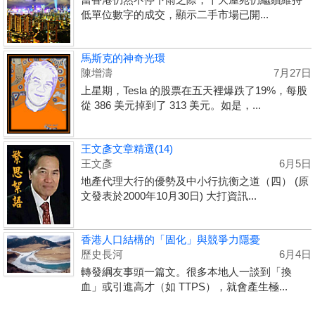
低單位數字的成交，顯示二手市場已開...
馬斯克的神奇光環
陳增濤
7月27日
上星期，Tesla 的股票在五天裡爆跌了19%，每股
從 386 美元掉到了 313 美元。如是，...
王文彥文章精選(14)
王文彥
6月5日
地產代理大行的優勢及中小行抗衡之道（四） (原
文發表於2000年10月30日) 大打資訊...
香港人口結構的「固化」與競爭力隱憂
歷史長河
6月4日
轉發綱友事頭一篇文。很多本地人一談到「換
血」或引進高才（如 TTPS），就會產生極...