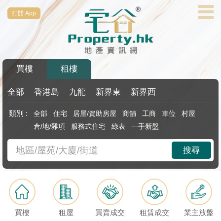
打開 App
代
理
主
頁
買樓
租樓
搵
樓/
全部
香港島
九龍
新界東
新界西
成
類別 :
全部
住宅
居屋/資助房屋
商舖
工商
車位
村屋
交
倉/地/雜項
服務式住宅
綠表
一手新盤
業
搜尋
主
放
盤
宅
買樓
租屋
買賣成交
租賃成交
業主放盤
谷