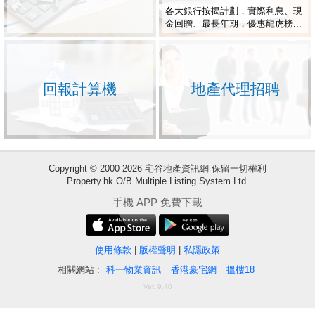
各大銀行按揭計劃，實際利息、現
金回贈、最長年期，優惠龍虎榜...
回報計算機
地產代理招聘
Copyright © 2000-2026 宅谷地產資訊網 保留一切權利
Property.hk O/B Multiple Listing System Ltd.
收
手機 APP 免費下載
藏
樓
盤
使用條款
|
版權聲明
|
私隱政策
相關網站 :
科一物業資訊
香港豪宅網
搵樓18
繁
简
ENG
Ver. 9.40
體
体