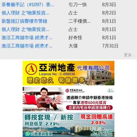
茶餐廳手記（#1097）香...
引刀一快
8月3日
個人理財 之“物業投資...
占士
8月2日
新盤撻訂搞響樓市警鐘
二手樓價...
8月1日
個人理財 之“物業投資...
占士
8月1日
激活工商舖市場 經濟才...
好奇怪
8月1日
激活工商舖市場 經濟才...
大彊
7月31日
更多...