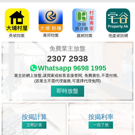
免費業主放盤
2307 2938
Whatsapp 9698 1995
業主於網上放盤,讓買家或租客直接查閱, 免費廣告,不需付佣。
(若業主不需代理服務,可選擇代理免問)
即時放盤
按揭計算
按揭利率
立即計算
一目了然