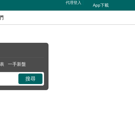
代理登入
App下載
們
表
一手新盤
搜尋