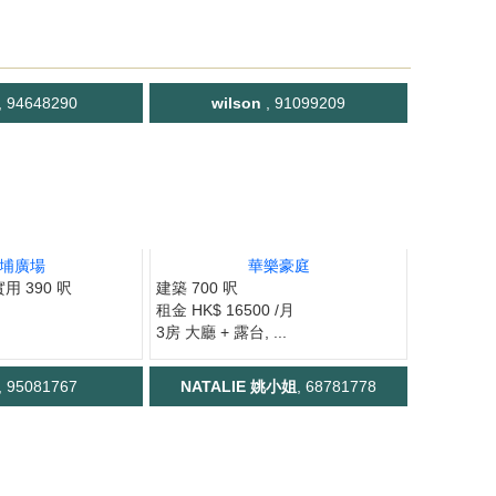
, 94648290
wilson
, 91099209
埔廣場
華樂豪庭
實用 390 呎
建築 700 呎
租金 HK$ 16500 /月
3房 大廳 + 露台, ...
, 95081767
NATALIE 姚小姐
, 68781778