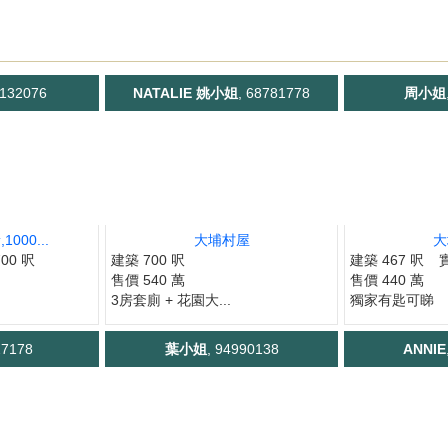
5132076
NATALIE 姚小姐
, 68781778
周小姐
000...
大埔村屋
大
00 呎
建築 700 呎
建築 467 呎
售價 540 萬
售價 440 萬
3房套廁 + 花園大...
獨家有匙可睇
27178
葉小姐
, 94990138
ANNIE