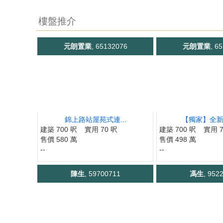
樓盤推介
元朗置業
, 65132076
元朗置業
, 6
錦上路站屋苑式連...
【獨家】全新,1
建築 700 呎
實用 70 呎
建築 700 呎
實用 7
售價 580 萬
售價 498 萬
--
--
陳生
, 59700711
馮生
, 952