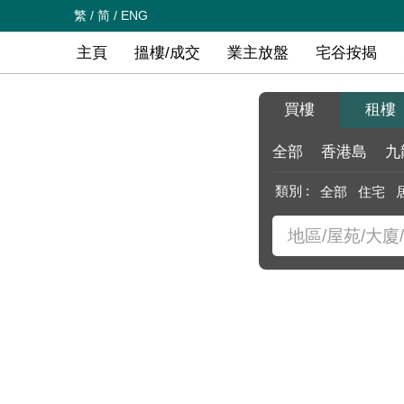
繁
/
简
/
ENG
主頁
搵樓/成交
業主放盤
宅谷按揭
買樓
租樓
全部
香港島
九
類別 :
全部
住宅