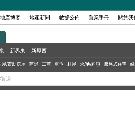
地產博客
地產新聞
數據公佈
置業手冊
關於我
龍
新界東
新界西
居屋/資助房屋
商舖
工商
車位
村屋
倉/地/雜項
服務式住宅
綠