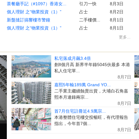
茶餐廳手記（#1097）香港女...
引刀一快
8月3日
個人理財 之“物業投資（1）”
占士
8月2日
新盤撻訂搞響樓市警鐘
二手樓價...
8月1日
個人理財 之“物業投資（1）”
占士
8月1日
更多...
私宅落成月飆3.4倍
創8個月高 新界半年錄5045伙最多 本港
私人住宅單...
8月7日
嘉熙5年輸189萬 Grand YO...
二手業主繼續蝕賣出貨，大埔白石角嘉
熙本月連錄兩宗...
8月7日
首7月住宅註冊近4.9萬宗...
本港整體住宅樓交投暢旺，有代理報告
指出，今年首7個...
8月7日