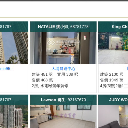
081767
NATALIE 姚小姐
, 68781778
King Ch
e95...
大埔昌運中心
建築 451 呎
實用 339 呎
建築 2100 呎
售價 468 萬
售價 1949 萬
2房, 水電喉幾年裝修
4房(3套)2廳1工
081767
Lawson 鄧生
, 92167670
JUDY W