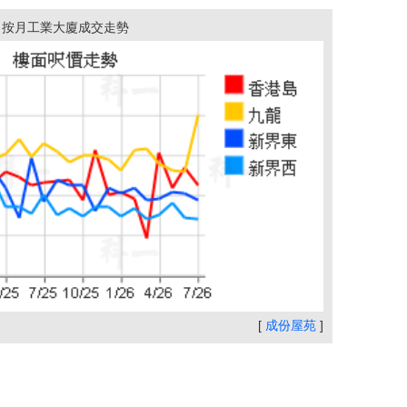
按月工業大廈成交走勢
[
成份屋苑
]