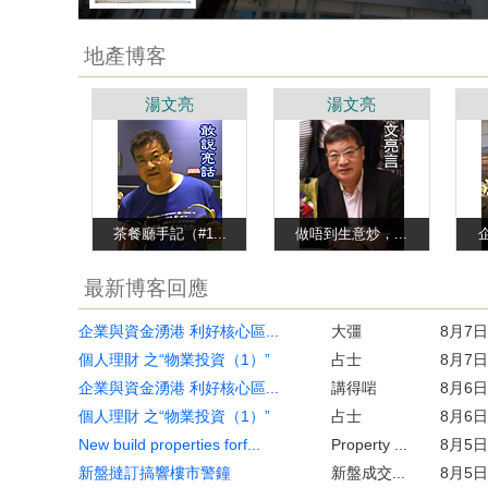
地產博客
湯文亮
湯文亮
茶餐廳手記（#1...
做唔到生意炒，...
最新博客回應
企業與資金湧港 利好核心區...
大彊
8月7日
個人理財 之“物業投資（1）”
占士
8月7日
企業與資金湧港 利好核心區...
講得啱
8月6日
個人理財 之“物業投資（1）”
占士
8月6日
New build properties forf...
Property ...
8月5日
新盤撻訂搞響樓市警鐘
新盤成交...
8月5日