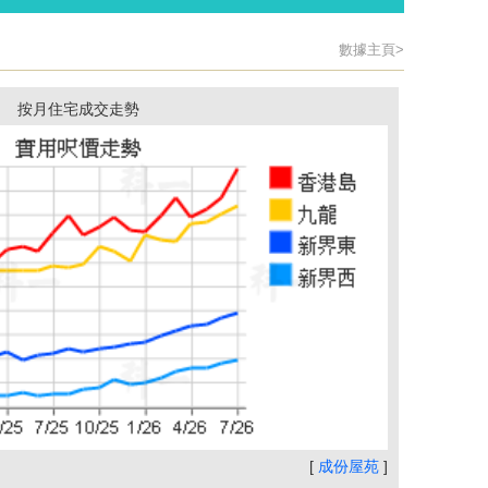
數據主頁>
按月住宅成交走勢
[
成份屋苑
]