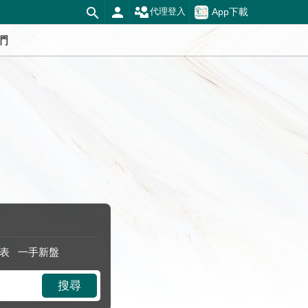
App下載
代理登入
們
表
一手新盤
搜尋