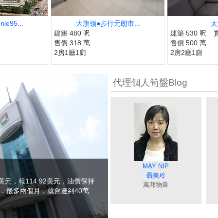
e95...
大旗嶺●步行元朗市...
太
建築 480 呎
建築 530 呎
售價 318 萬
售價 500 萬
2房1廳1廁
2房2廳1廁
代理個人筍盤Blog
MAGGIE WONG
DEBBIE TONG
BORIS SIN
SISI LIAO
MAY NIP
冼嘉臻
廖細鳳
唐英霞
黃美英
聶美玲
5美元，報114.92美元，油價保持
萬邦物業
萬邦物業
萬邦物業
萬邦物業
萬邦物業
元，最多兩個月，就會達到40萬