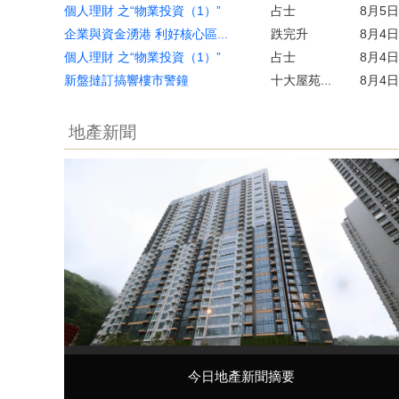
個人理財 之“物業投資（1）”
占士
8月5日
企業與資金湧港 利好核心區...
跌完升
8月4日
個人理財 之“物業投資（1）”
占士
8月4日
新盤撻訂搞響樓市警鐘
十大屋苑...
8月4日
地產新聞
今日地產新聞摘要