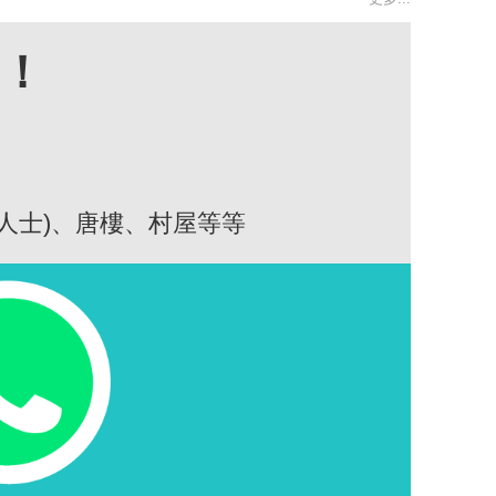
高！
人士)、唐樓、村屋等等