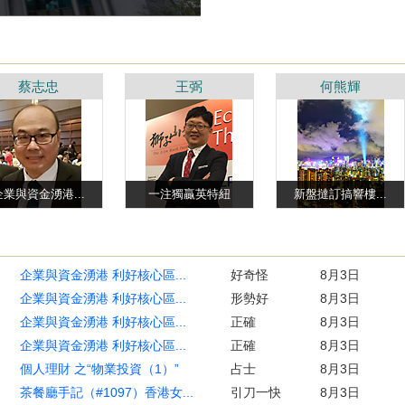
蔡志忠
王弼
何熊輝
企業與資金湧港...
一注獨贏英特紐
新盤撻訂搞響樓...
企業與資金湧港 利好核心區...
好奇怪
8月3日
企業與資金湧港 利好核心區...
形勢好
8月3日
企業與資金湧港 利好核心區...
正確
8月3日
企業與資金湧港 利好核心區...
正確
8月3日
個人理財 之“物業投資（1）”
占士
8月3日
茶餐廳手記（#1097）香港女...
引刀一快
8月3日