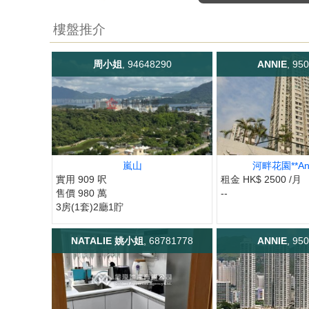
樓盤推介
周小姐
, 94648290
ANNIE
, 95
嵐山
河畔花園**Anni
實用 909 呎
租金 HK$ 2500 /月
售價 980 萬
--
3房(1套)2廳1貯
NATALIE 姚小姐
, 68781778
ANNIE
, 95