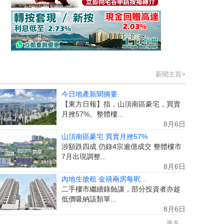
新聞主頁>
今日地產新聞摘要
【東方日報】指，山頂南區豪宅，買賣
月挫57%。整體樓...
8月6日
山頂南區豪宅 買賣月挫57%
涉額跌四成 仍錄4宗逾億成交 整體樓市
7月出現調整...
8月6日
內地生搶租 金禧兩房每呎...
二手樓市繼續錄蝕讓，部分投資者亦趁
低價吸納該類單...
8月6日
更多...