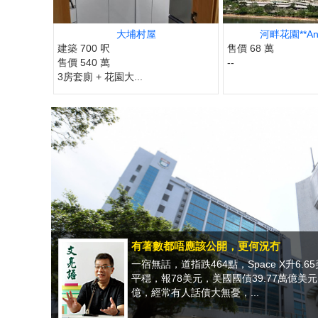
大埔村屋
河畔花園**Anni
建築 700 呎
售價 68 萬
售價 540 萬
--
3房套廁 + 花園大...
有著數都唔應該公開，更何況冇
一宿無話，道指跌464點，Space X升6.6
平穩，報78美元，美國國債39.77萬億美
億，經常有人話債大無憂，...