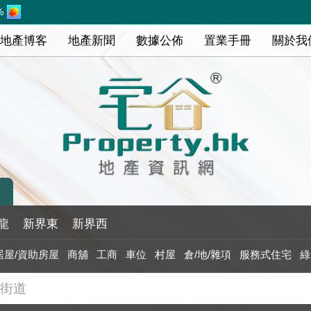
%
地產博客
地產新聞
數據公佈
置業手冊
關於我
龍
新界東
新界西
居屋/資助房屋
商舖
工商
車位
村屋
倉/地/雜項
服務式住宅
綠