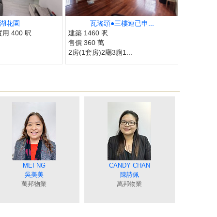
湖花園
瓦瑤頭●三樓連已申...
實用 400 呎
建築 1460 呎
售價 360 萬
2房(1套房)2廳3廁1...
CRYSTAL CHOY
COCO CHAN
MING YUAN
ELIZA LIN
MEI NG
JUNE TSE
JIMMY YU
ANGEL CHUNG
CANDY CHAN
TINA POON
BILLY LAU
TAT NG
RICAR CHEUNG
JOEY TONG
MING LO
連愛玲
蔡秀晶
陳蘭貞
袁月明
吳美美
謝愛珍
余志雄
潘笑霞
鍾唯美
伍志達
陳詩佩
羅貝銘
張明成
童麗珍
萬邦物業
萬邦物業
萬邦物業
萬邦物業
萬邦物業
萬邦物業
萬邦物業
萬邦物業
萬邦物業
萬邦物業
萬邦物業
萬邦物業
萬邦物業
萬邦物業
萬邦物業