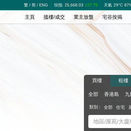
繁
/
简
/
ENG
恒指: 25,668.03
137.75
天氣
29°C
87
主頁
搵樓/成交
業主放盤
宅谷按揭
買樓
租樓
全部
香港島
九
類別 :
全部
住宅