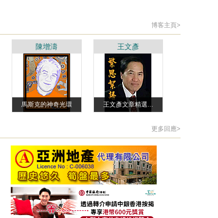
博客主頁>
陳增濤
王文彥
馬斯克的神奇光環
王文彥文章精選...
更多回應>