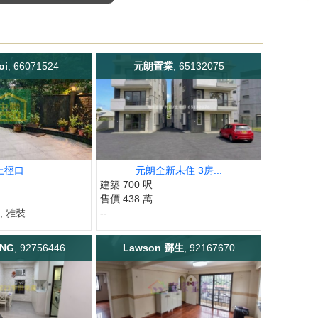
oi
, 66071524
元朗置業
, 65132075
上徑口
元朗全新未住 3房...
建築 700 呎
售價 438 萬
, 雅裝
--
ONG
, 92756446
Lawson 鄧生
, 92167670