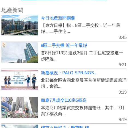
地產新聞
今日地產新聞摘要
【東方日報】指，8區二手交投，近一年最
靜。二手住宅...
9:45
8區二手交投 近一年最靜
首8日錄113宗 連跌3個月 二手住宅交投進一
步降溫...
9:21
新盤概況：PALO SPRINGS...
北部都會區古洞北發展區首個新盤認購反應理
想，會德...
9:19
商廈7月成交110宗5載高
本港商用物業買賣交投轉趨暢旺，其中，7月
寫字樓及商...
9:19
樓市五節棍之：股市軟 樓...