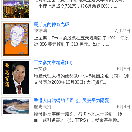
一手樓七月成交731宗，較6月急跌60%，...
馬斯克的神奇光環
陳增濤
7月27日
上星期，Tesla 的股票在五天裡爆跌了19%，每股
從 386 美元掉到了 313 美元。如是，...
王文彥文章精選(14)
王文彥
6月5日
地產代理大行的優勢及中小行抗衡之道（四） (原
文發表於2000年10月30日) 大打資訊...
香港人口結構的「固化」與競爭力隱憂
歷史長河
6月4日
轉發綱友事頭一篇文。很多本地人一談到「換
血」或引進高才（如 TTPS），就會產生極...