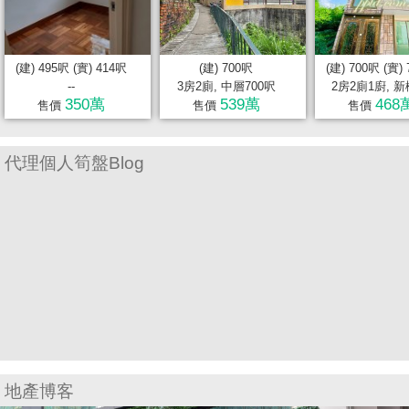
置
業
手
(建) 495呎 (實) 414呎
(建) 700呎
(建) 700呎 (實)
冊
--
3房2廁, 中層700呎
2房2廁1廚, 新樓
350萬
539萬
468
售價
售價
售價
關
於
代理個人筍盤Blog
我
們
地產博客