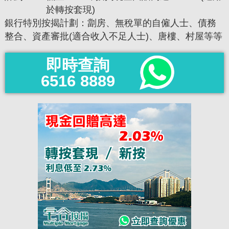
於轉按套現)
銀行特別按揭計劃：劏房、無稅單的自僱人士、債務
整合、資產審批(適合收入不足人士)、唐樓、村屋等等
即時查詢
6516 8889