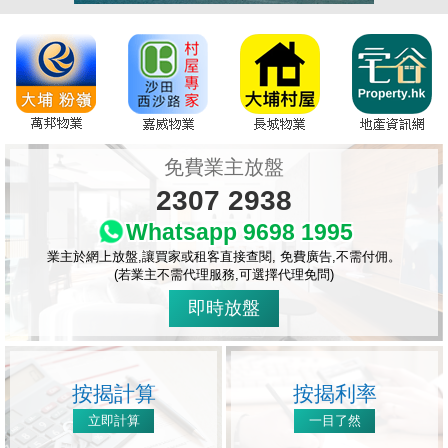
免費業主放盤
2307 2938
Whatsapp 9698 1995
業主於網上放盤,讓買家或租客直接查閱, 免費廣告,不需付佣。
(若業主不需代理服務,可選擇代理免問)
即時放盤
按揭計算
按揭利率
立即計算
一目了然