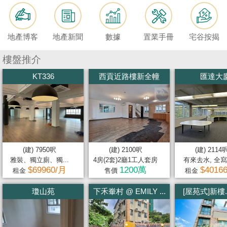
按
揭
地產博客
地產新聞
數據
置業手冊
宅谷按揭
地
產
樓盤推介
博
KT336
西貢近路樓新全幢
匯達大
客
地
產
新
聞
(建) 7950呎
(建) 2100呎
(建) 2114
雅裝、獨立廁、獨...
4房(2套)2廳1工人套房
有來去水, 全寫裝
數
$69960/月
1200萬
$4016
租金
售價
租金
據
瓊山苑
下禾輋村 @ EMILY ...
[屋苑式]新樓.
公
佈