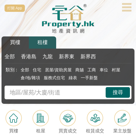
打開 App
代
理
主
頁
買樓
租樓
搵
樓/
全部
香港島
九龍
新界東
新界西
成
類別 :
全部
住宅
居屋/資助房屋
商舖
工商
車位
村屋
交
倉/地/雜項
服務式住宅
綠表
一手新盤
業
搜尋
主
放
盤
宅
買樓
租屋
買賣成交
租賃成交
業主放盤
谷