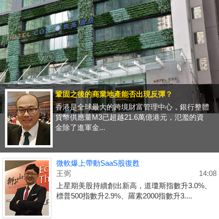
鞏固之後的商業地產能否出現反彈？
香港是全球最大的跨境財富管理中心，銀行整體
貨幣供應量M3已超越21.6萬億港元，氾濫的資
金除了進軍金...
微軟爆上帶動SaaS股復甦
王弼
14:08
上星期美股持續創出新高，道瓊斯指數升3.0%、
標普500指數升2.9%、羅素2000指數升3....