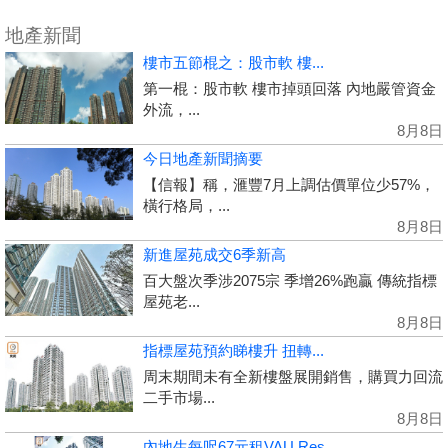
地產新聞
樓市五節棍之：股市軟 樓...
第一棍：股市軟 樓市掉頭回落 內地嚴管資金
外流，...
8月8日
今日地產新聞摘要
【信報】稱，滙豐7月上調估價單位少57%，
橫行格局，...
8月8日
新進屋苑成交6季新高
百大盤次季涉2075宗 季增26%跑贏 傳統指標
屋苑老...
8月8日
指標屋苑預約睇樓升 扭轉...
周末期間未有全新樓盤展開銷售，購買力回流
二手市場...
8月8日
內地生每呎67元租VAU Res...