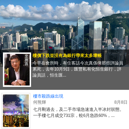
樓價下跌並没有為銀行帶來太多壞帳
今早在會所時，有住客話今次真係俾那些評論員
累死，去年10月9日，匯豐私有化恒生銀行，評
論員話，恒生匯...
樓市殺跌線出現
何熊輝
8月8日
七月剛過去，及二手市場急速進入半冰封狀態。
一手樓七月成交731宗，較6月急跌60%，...