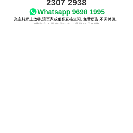
2307 2938
繁
简
ENG
Whatsapp 9698 1995
體
体
業主於網上放盤,讓買家或租客直接查閱, 免費廣告,不需付佣。
(若業主不需代理服務,可選擇代理免問)
即時放盤
按揭計算
按揭利率
立即計算
一目了然
各大銀行按揭計劃，實際利息、現
金回贈、最長年期，優惠龍虎榜...
回報計算機
地產代理招聘