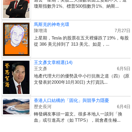
瓊斯指數升1%、標普500指數升1%、納斯...
馬斯克的神奇光環
陳增濤
7月27日
上星期，Tesla 的股票在五天裡爆跌了19%，每股
從 386 美元掉到了 313 美元。如是，...
王文彥文章精選(14)
王文彥
6月5日
地產代理大行的優勢及中小行抗衡之道（四） (原
文發表於2000年10月30日) 大打資訊...
香港人口結構的「固化」與競爭力隱憂
歷史長河
6月4日
轉發綱友事頭一篇文。很多本地人一談到「換
血」或引進高才（如 TTPS），就會產生極...