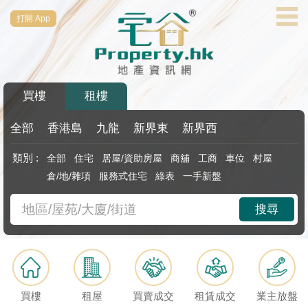
打開 App
代
理
主
頁
買樓
租樓
搵
樓/
全部
香港島
九龍
新界東
新界西
成
類別 :
全部
住宅
居屋/資助房屋
商舖
工商
車位
村屋
交
倉/地/雜項
服務式住宅
綠表
一手新盤
業
搜尋
主
放
盤
宅
買樓
租屋
買賣成交
租賃成交
業主放盤
谷