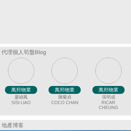
置
業
手
冊
關
於
代理個人筍盤Blog
我
們
萬邦物業
萬邦物業
萬邦物業
萬邦物業
萬邦物業
萬邦物業
萬邦物業
萬邦物業
萬邦物業
萬邦物業
萬邦物業
萬邦物業
萬邦物業
萬邦物業
萬邦物業
萬邦物業
萬邦物業
萬
黃美英
冼嘉臻
唐英霞
廖細鳳
聶美玲
袁月明
余志雄
謝愛珍
陳蘭貞
連愛玲
蔡秀晶
顏志鴻
吳美美
潘笑霞
伍志達
羅貝銘
張明成
陳
DEBBIE TONG
BORIS SIN
SISI LIAO
MAGGIE
MAY NIP
COCO CHAN
MING YUAN
JIMMY YU
JUNE TSE
ELIZA LIN
DAVID NGAN
CRYSTAL
MEI NG
TINA POON
MING LO
TAT NG
RICAR
CAND
AN
J
WONG
CHOY
CHEUNG
地產博客