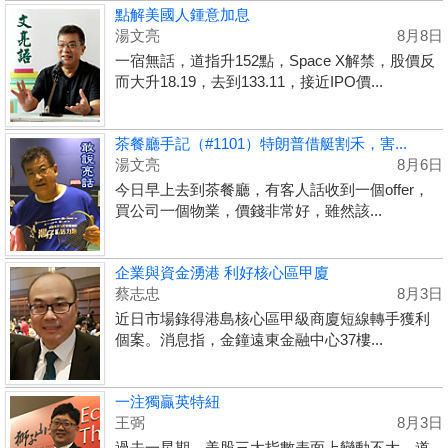
點解美國人鍾意加息
湯文亮
8月8日
一宿無話，道指升152點，Space X解禁，股價反
而大升18.19，去到133.11，接近IPO價...
茶餐廳手記（#1101）特朗普借艇割禾，害...
湯文亮
8月6日
今日早上去到茶餐廳，有客人話收到一個offer，
買公司一個物業，價錢非常好，雖然該...
企業與資金湧港 利好核心區甲廈
蔡志忠
8月3日
近日市場錄得港島核心區甲級商廈短線轉手獲利
個案。消息指，金鐘遠東金融中心37樓...
一注獨贏英特紐
王弼
8月3日
過去一星期，美股三大指數表面上變動不大，道