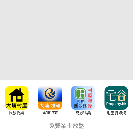
收
藏
樓
免費業主放盤
盤