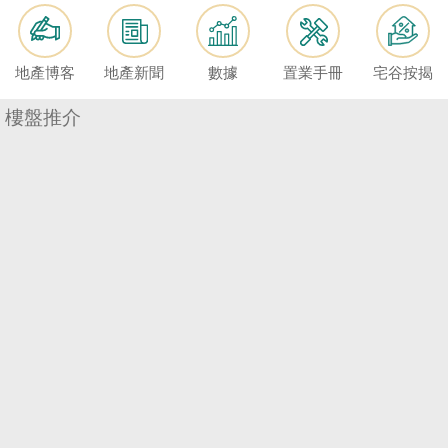
按
揭
地產博客
地產新聞
數據
置業手冊
宅谷按揭
地
產
樓盤推介
博
客
地
產
新
聞
數
據
公
佈