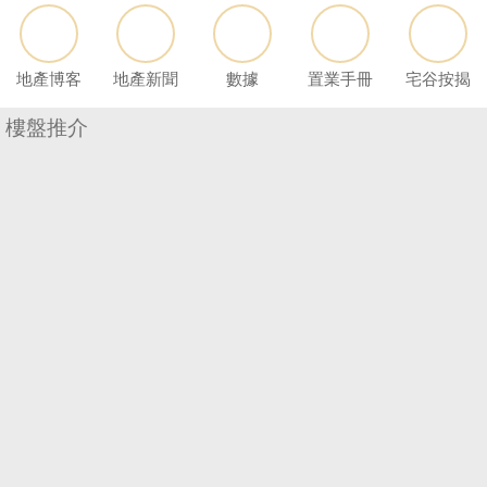
按
揭
地產博客
地產新聞
數據
置業手冊
宅谷按揭
地
產
樓盤推介
博
客
地
產
新
收
聞
藏
樓
數
盤
據
公
繁
简
ENG
佈
體
体