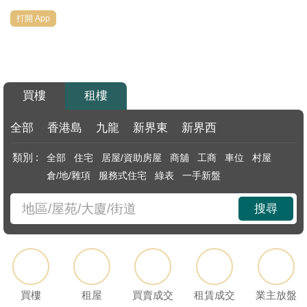
代
打開 App
理
主
頁
買樓
租樓
搵
樓/
全部
香港島
九龍
新界東
新界西
成
類別 :
全部
住宅
居屋/資助房屋
商舖
工商
車位
村屋
交
倉/地/雜項
服務式住宅
綠表
一手新盤
業
搜尋
主
放
盤
宅
買樓
租屋
買賣成交
租賃成交
業主放盤
谷