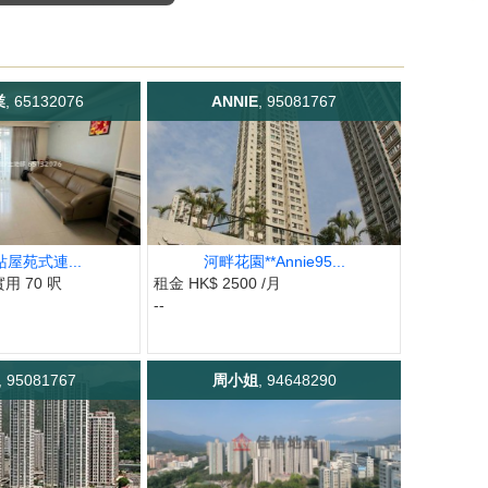
業
, 65132076
ANNIE
, 95081767
屋苑式連...
河畔花園**Annie95...
實用 70 呎
租金 HK$ 2500 /月
--
, 95081767
周小姐
, 94648290