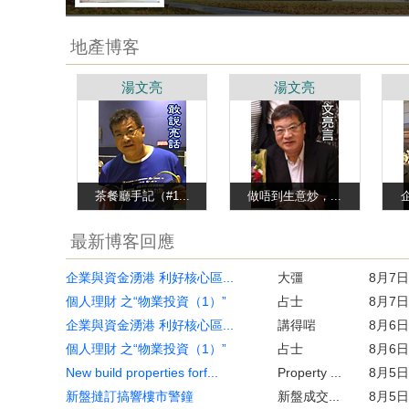
地產博客
湯文亮
湯文亮
茶餐廳手記（#1...
做唔到生意炒，...
最新博客回應
企業與資金湧港 利好核心區...
大彊
8月7日
個人理財 之“物業投資（1）”
占士
8月7日
企業與資金湧港 利好核心區...
講得啱
8月6日
個人理財 之“物業投資（1）”
占士
8月6日
New build properties forf...
Property ...
8月5日
新盤撻訂搞響樓市警鐘
新盤成交...
8月5日