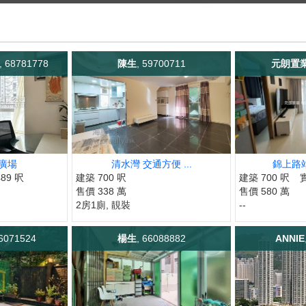
, 68781778
陳生
, 59700711
元朗置
廣場
清水灣 交通方便 ...
錦上路站
89 呎
建築 700 呎
建築 700 呎
售價 338 萬
售價 580 萬
2房1廁, 靚裝
--
66071524
楊生
, 66088882
ANNIE