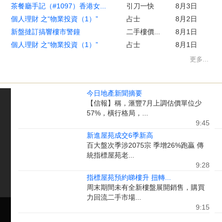
茶餐廳手記（#1097）香港女...
引刀一快
8月3日
個人理財 之“物業投資（1）”
占士
8月2日
新盤撻訂搞響樓市警鐘
二手樓價...
8月1日
個人理財 之“物業投資（1）”
占士
8月1日
更多...
今日地產新聞摘要
【信報】稱，滙豐7月上調估價單位少
57%，橫行格局，...
9:45
新進屋苑成交6季新高
百大盤次季涉2075宗 季增26%跑贏 傳
統指標屋苑老...
9:28
指標屋苑預約睇樓升 扭轉...
周末期間未有全新樓盤展開銷售，購買
力回流二手市場...
9:15