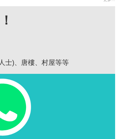
高！
人士)、唐樓、村屋等等