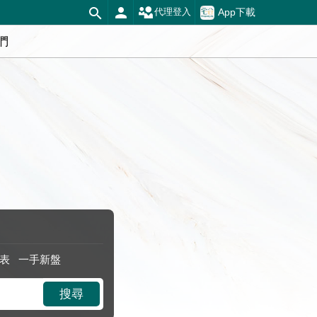
App下載
代理登入
們
表
一手新盤
搜尋