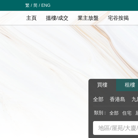
繁
/
简
/
ENG
主頁
搵樓/成交
業主放盤
宅谷按揭
買樓
租樓
全部
香港島
九
類別 :
全部
住宅