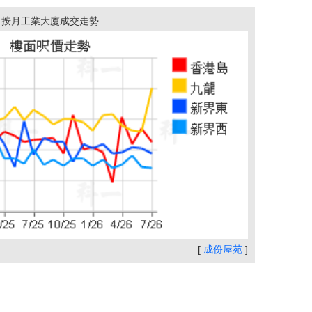
按月工業大廈成交走勢
[
成份屋苑
]