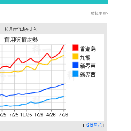
數據主頁>
按月住宅成交走勢
[
成份屋苑
]