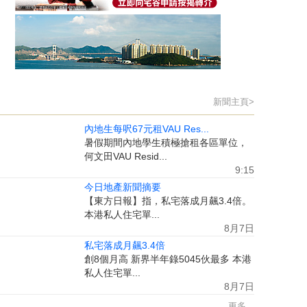
新聞主頁>
內地生每呎67元租VAU Res...
暑假期間內地學生積極搶租各區單位，
何文田VAU Resid...
9:15
今日地產新聞摘要
【東方日報】指，私宅落成月飆3.4倍。
本港私人住宅單...
8月7日
私宅落成月飆3.4倍
創8個月高 新界半年錄5045伙最多 本港
私人住宅單...
8月7日
更多...