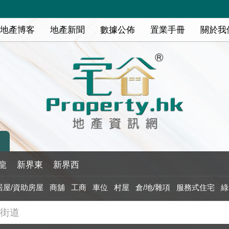
地產博客
地產新聞
數據公佈
置業手冊
關於我
龍
新界東
新界西
居屋/資助房屋
商舖
工商
車位
村屋
倉/地/雜項
服務式住宅
綠