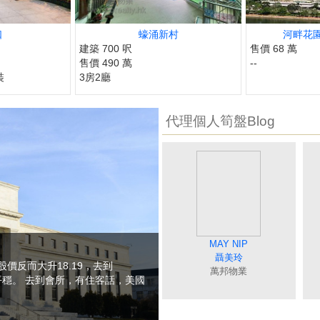
口
蠔涌新村
河畔花園**
建築 700 呎
售價 68 萬
售價 490 萬
--
裝
3房2廳
代理個人筍盤Blog
MAGGIE WONG
DEBBIE TONG
SISI LIAO
MAY NIP
BORIS S
廖細鳳
唐英霞
黃美英
聶美玲
冼嘉臻
股價反而大升18.19，去到
萬邦物業
萬邦物業
萬邦物業
萬邦物業
萬邦物
持平穩。 去到會所，有住客話，美國