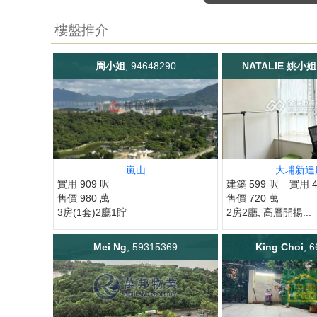
樓盤推介
周小姐
, 94648290
NATALIE 姚小姐
嵐山
大埔新達
實用 909 呎
建築 599 呎
實用 4
售價 980 萬
售價 720 萬
3房(1套)2廳1貯
2房2廳, 高層開揚...
Mei Ng
, 59315369
King Choi
, 