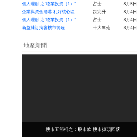
個人理財 之“物業投資（1）”
占士
8月5日
企業與資金湧港 利好核心區...
跌完升
8月4日
個人理財 之“物業投資（1）”
占士
8月4日
新盤撻訂搞響樓市警鐘
十大屋苑...
8月4日
地產新聞
樓市五節棍之：股市軟 樓市掉頭回落