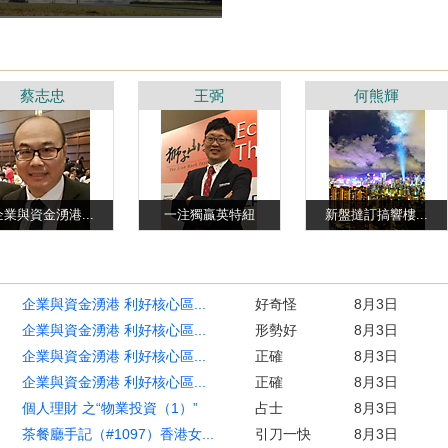
蔡志忠
王弼
何熊輝
企業與資金湧港...
一注獨贏英特紐
新盤撻訂搞響樓...
企業與資金湧港 利好核心區...
好奇怪
8月3日
企業與資金湧港 利好核心區...
形勢好
8月3日
企業與資金湧港 利好核心區...
正確
8月3日
企業與資金湧港 利好核心區...
正確
8月3日
個人理財 之“物業投資（1）”
占士
8月3日
茶餐廳手記（#1097）香港女...
引刀一快
8月3日