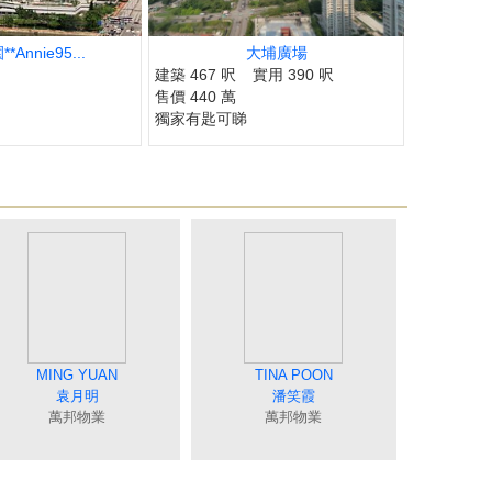
Annie95...
大埔廣場
建築 467 呎
實用 390 呎
售價 440 萬
獨家有匙可睇
IN
CRYSTAL CHOY
COCO CHAN
MING YUAN
JUNE TSE
MEI NG
ELIZA LIN
JIMMY YU
ANGEL CHUNG
CANDY CHAN
TINA POON
BILLY LAU
MING LO
RICAR CHEUNG
JOEY TONG
TAT NG
吳美美
謝愛珍
蔡秀晶
陳蘭貞
袁月明
連愛玲
余志雄
羅貝銘
鍾唯美
陳詩佩
潘笑霞
童麗珍
張明成
伍志達
萬邦物業
業
萬邦物業
萬邦物業
萬邦物業
萬邦物業
萬邦物業
萬邦物業
萬邦物業
萬邦物業
萬邦物業
萬邦物業
萬邦物業
萬邦物業
萬邦物業
萬邦物業