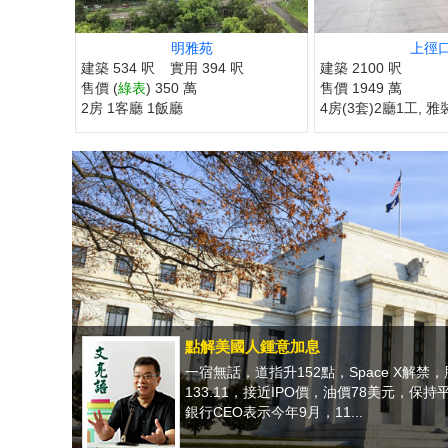
明雅苑
上徑
建築 534 呎
實用 394 呎
建築 2100 呎
售價 (
綠表
) 350 萬
售價 1949 萬
2房 1客廳 1飯廳
4房(3套)2廳1工, 雅
點解美國人鍾意加息
一宿無話，道指升152點，Space X解禁，
133.11，接近IPO價，油價78美元，保
銀行CEO表示今年9月，11...