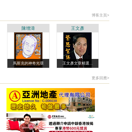
博客主頁>
陳增濤
王文彥
馬斯克的神奇光環
王文彥文章精選...
更多回應>