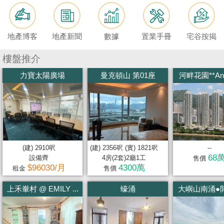
按
揭
地產博客
地產新聞
數據
置業手冊
宅谷按揭
地
產
樓盤推介
博
力寶太陽廣場
曼克頓山 第01座
河畔花園**Anni
客
地
產
新
聞
(建) 2910呎
(建) 2356呎 (實) 1821呎
--
68
設備齊
4房(2套)2廳1工
售價
數
$96030/月
4300萬
租金
售價
據
上禾輋村 @ EMILY ...
蠔涌
大嶼山南涌●開
公
佈