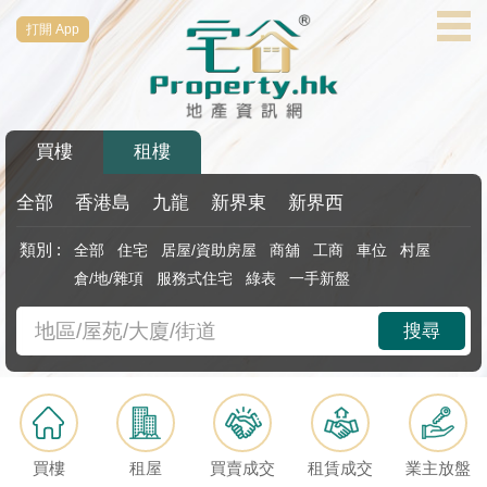
打開 App
代
理
主
頁
買樓
租樓
搵
樓/
全部
香港島
九龍
新界東
新界西
成
類別 :
全部
住宅
居屋/資助房屋
商舖
工商
車位
村屋
交
倉/地/雜項
服務式住宅
綠表
一手新盤
業
搜尋
主
放
盤
宅
買樓
租屋
買賣成交
租賃成交
業主放盤
谷