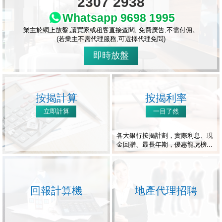
2307 2938
Whatsapp 9698 1995
業主於網上放盤,讓買家或租客直接查閱, 免費廣告,不需付佣。
(若業主不需代理服務,可選擇代理免問)
即時放盤
按揭計算
按揭利率
立即計算
一目了然
各大銀行按揭計劃，實際利息、現
金回贈、最長年期，優惠龍虎榜...
回報計算機
地產代理招聘