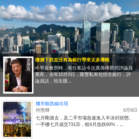
樓價下跌並没有為銀行帶來太多壞帳
今早在會所時，有住客話今次真係俾那些評論員
累死，去年10月9日，匯豐私有化恒生銀行，評
論員話，恒生匯...
樓市殺跌線出現
何熊輝
8月8日
七月剛過去，及二手市場急速進入半冰封狀態。
一手樓七月成交731宗，較6月急跌60%，...