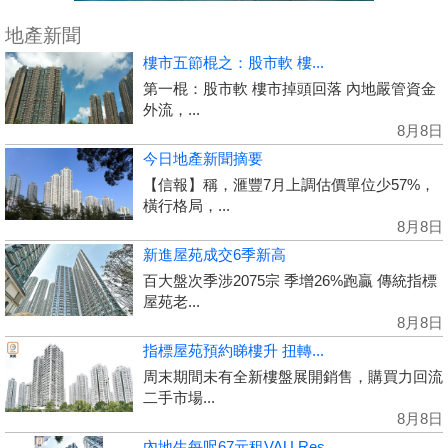
地產新聞
樓市五節棍之：股市軟 樓...
第一棍：股市軟 樓市掉頭回落 內地嚴管資金
外流，...
8月8日
今日地產新聞摘要
【信報】稱，滙豐7月上調估價單位少57%，
橫行格局，...
8月8日
新進屋苑成交6季新高
百大盤次季涉2075宗 季增26%跑贏 傳統指標
屋苑老...
8月8日
指標屋苑預約睇樓升 扭轉...
周末期間未有全新樓盤展開銷售，購買力回流
二手市場...
8月8日
內地生每呎67元租VAU Res...