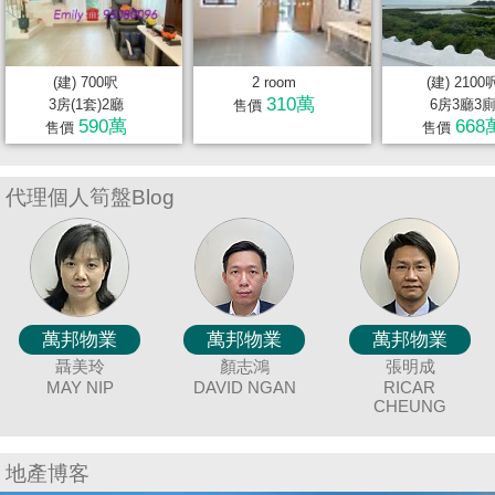
置
業
手
(建) 700呎
2 room
(建) 2100
冊
310萬
3房(1套)2廳
6房3廳3
售價
590萬
668
售價
售價
關
於
代理個人筍盤Blog
我
們
萬邦物業
萬邦物業
萬邦物業
萬邦物業
萬邦物業
萬邦物業
萬邦物業
萬邦物業
萬邦物業
萬邦物業
萬邦物業
萬邦物業
萬邦物業
萬邦物業
萬邦物業
萬邦物業
萬邦物業
萬邦物業
廖細鳳
冼嘉臻
黃美英
唐英霞
聶美玲
謝愛珍
蔡秀晶
陳蘭貞
吳美美
顏志鴻
袁月明
余志雄
連愛玲
伍志達
羅貝銘
鍾唯美
張明成
BILLY LAU
DEBBIE TONG
BORIS SIN
SISI LIAO
MAGGIE
MAY NIP
COCO CHAN
DAVID NGAN
JUNE TSE
CRYSTAL
MEI NG
MING YUAN
JIMMY YU
ELIZA LIN
ANGEL CHUNG
MING LO
TAT NG
RICAR
C
J
WONG
CHOY
CHEUNG
地產博客