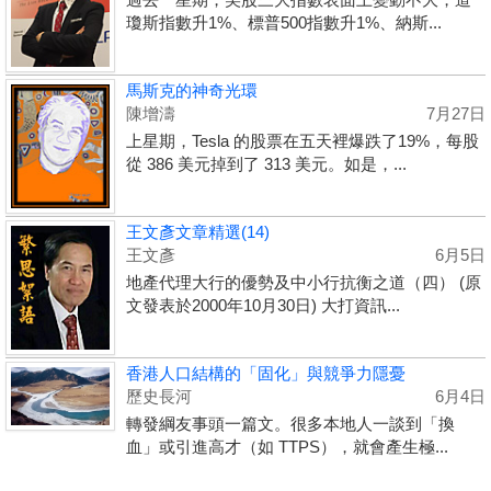
瓊斯指數升1%、標普500指數升1%、納斯...
馬斯克的神奇光環
陳增濤
7月27日
上星期，Tesla 的股票在五天裡爆跌了19%，每股
從 386 美元掉到了 313 美元。如是，...
王文彥文章精選(14)
王文彥
6月5日
地產代理大行的優勢及中小行抗衡之道（四） (原
文發表於2000年10月30日) 大打資訊...
香港人口結構的「固化」與競爭力隱憂
歷史長河
6月4日
轉發綱友事頭一篇文。很多本地人一談到「換
血」或引進高才（如 TTPS），就會產生極...