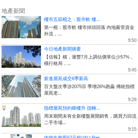
地產新聞
樓市五節棍之：股市軟 樓...
第一棍：股市軟 樓市掉頭回落 內地嚴管資金
外流，...
9:50
今日地產新聞摘要
【信報】稱，滙豐7月上調估價單位少57%，
橫行格局，...
9:45
新進屋苑成交6季新高
百大盤次季涉2075宗 季增26%跑贏 傳統指標
屋苑老...
9:28
指標屋苑預約睇樓升 扭轉...
周末期間未有全新樓盤展開銷售，購買力回流
二手市場...
9:15
內地生每呎67元租VAU Res...