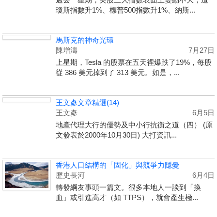
瓊斯指數升1%、標普500指數升1%、納斯...
馬斯克的神奇光環
陳增濤
7月27日
上星期，Tesla 的股票在五天裡爆跌了19%，每股
從 386 美元掉到了 313 美元。如是，...
王文彥文章精選(14)
王文彥
6月5日
地產代理大行的優勢及中小行抗衡之道（四） (原
文發表於2000年10月30日) 大打資訊...
香港人口結構的「固化」與競爭力隱憂
歷史長河
6月4日
轉發綱友事頭一篇文。很多本地人一談到「換
血」或引進高才（如 TTPS），就會產生極...