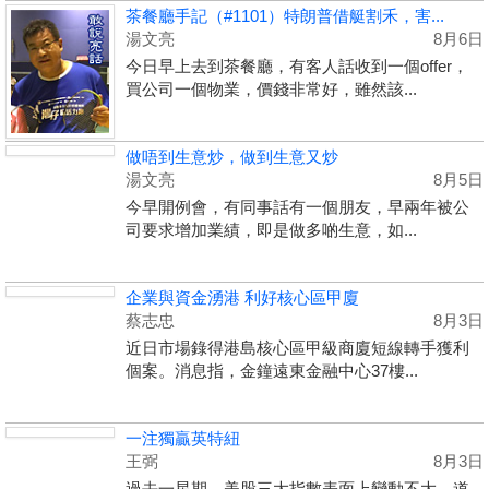
茶餐廳手記（#1101）特朗普借艇割禾，害...
湯文亮
8月6日
今日早上去到茶餐廳，有客人話收到一個offer，
買公司一個物業，價錢非常好，雖然該...
做唔到生意炒，做到生意又炒
湯文亮
8月5日
今早開例會，有同事話有一個朋友，早兩年被公
司要求增加業績，即是做多啲生意，如...
企業與資金湧港 利好核心區甲廈
蔡志忠
8月3日
近日市場錄得港島核心區甲級商廈短線轉手獲利
個案。消息指，金鐘遠東金融中心37樓...
一注獨贏英特紐
王弼
8月3日
過去一星期，美股三大指數表面上變動不大，道