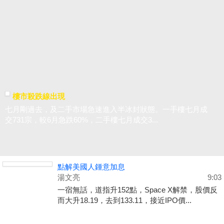
樓市殺跌線出現
七月剛過去，及二手市場急速進入半冰封狀態。一手樓七月成
交731宗，較6月急跌60%，二手樓七月成交3...
點解美國人鍾意加息
湯文亮
9:03
一宿無話，道指升152點，Space X解禁，股價反
而大升18.19，去到133.11，接近IPO價...