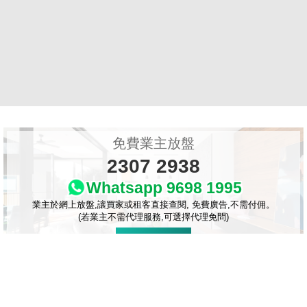
收
藏
免費業主放盤
樓
2307 2938
盤
Whatsapp 9698 1995
繁
简
ENG
業主於網上放盤,讓買家或租客直接查閱, 免費廣告,不需付佣。
(若業主不需代理服務,可選擇代理免問)
體
体
即時放盤
按揭計算
按揭利率