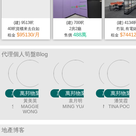
置
業
手
(建) 9513呎
(建) 700呎
(建) 4134
冊
40呎貨櫃來去自如
2房2廳
冇裝,有電
$95130/月
488萬
$7441
租金
售價
租金
關
於
代理個人筍盤Blog
我
們
萬邦物業
萬邦物業
萬邦物業
萬邦物業
萬邦物業
萬邦物業
萬邦物業
萬邦物業
萬邦物業
萬邦物業
萬邦物業
萬邦物業
萬邦物業
萬邦物業
萬邦物業
萬邦物業
冼嘉臻
廖細鳳
黃美英
聶美玲
唐英霞
陳蘭貞
吳美美
袁月明
謝愛珍
余志雄
蔡秀晶
顏志鴻
連愛玲
陳詩佩
羅貝銘
潘笑霞
BORIS SIN
SISI LIAO
MAGGIE
DEBBIE TONG
MAY NIP
COCO CHAN
MING YUAN
MEI NG
DAVID NGAN
JUNE TSE
JIMMY YU
CRYSTAL
ELIZA LIN
CANDY CHAN
TINA POON
MING LO
AN
J
WONG
CHOY
地產博客