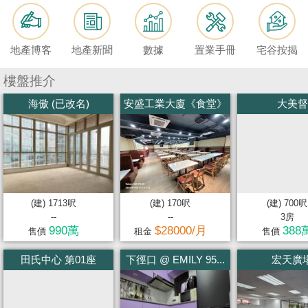
按
揭
地產博客
地產新聞
數據
置業手冊
宅谷按揭
地
產
樓盤推介
博
海傲 (已改名)
安盛工業大廈《食堂》
大美督
客
地
產
新
聞
(建) 1713呎
(建) 170呎
(建) 700呎
--
--
3房
數
990萬
$28000/月
388
售價
租金
售價
據
田氏中心 第01座
下徑口 @ EMILY 95...
宏天廣
公
佈