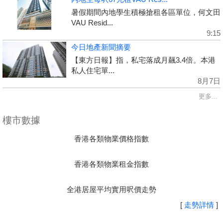
暑假期間內地學生積極搶租各區單位，何文田
VAU Resid...
9:15
今日地產新聞摘要
【東方日報】指，私宅落成月飆3.4倍。本港
私人住宅單...
8月7日
更多...
樓市數據
香港各類物業價格指數
香港各類物業租金指數
全港居屋平均實用呎價走勢
[
走勢詳情
]