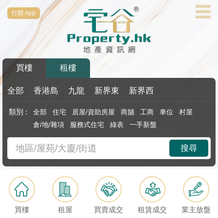
打開 App
代
理
主
頁
買樓
租樓
搵
樓/
全部
香港島
九龍
新界東
新界西
成
類別 :
全部
住宅
居屋/資助房屋
商舖
工商
車位
村屋
交
倉/地/雜項
服務式住宅
綠表
一手新盤
業
搜尋
主
放
盤
宅
買樓
租屋
買賣成交
租賃成交
業主放盤
谷