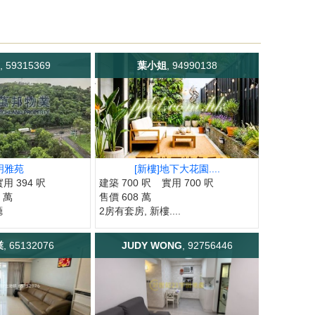
, 59315369
葉小姐
, 94990138
明雅苑
[新樓]地下大花園....
實用 394 呎
建築 700 呎
實用 700 呎
0 萬
售價 608 萬
廳
2房有套房, 新樓....
業
, 65132076
JUDY WONG
, 92756446