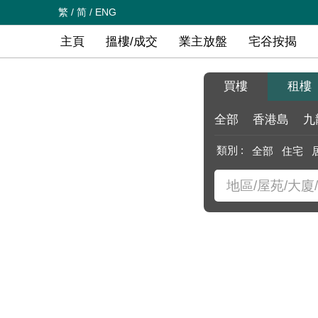
繁
/
简
/
ENG
主頁
搵樓/成交
業主放盤
宅谷按揭
買樓
租樓
全部
香港島
九
類別 :
全部
住宅