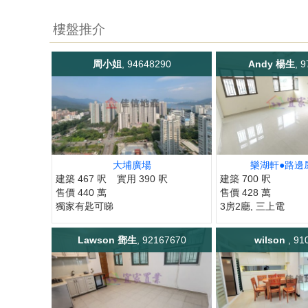
樓盤推介
周小姐
, 94648290
Andy 楊生
, 
大埔廣場
樂湖軒●路邊
建築 467 呎
實用 390 呎
建築 700 呎
售價 440 萬
售價 428 萬
獨家有匙可睇
3房2廳, 三上電
Lawson 鄧生
, 92167670
wilson
, 91