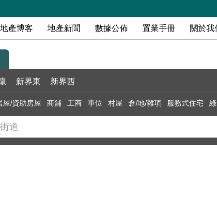
地產博客
地產新聞
數據公佈
置業手冊
關於我
龍
新界東
新界西
居屋/資助房屋
商舖
工商
車位
村屋
倉/地/雜項
服務式住宅
綠