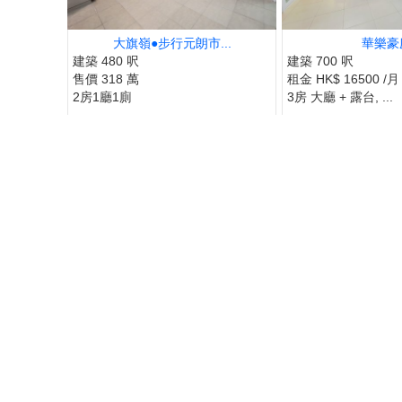
大旗嶺●步行元朗市...
華樂豪
建築 480 呎
建築 700 呎
售價 318 萬
租金 HK$ 16500 /月
2房1廳1廁
3房 大廳 + 露台, ...
點解美國人鍾意加息
一宿無話，道指升152點，Space X解禁，股價反而大升18.
油價78美元，保持平穩。 去到會所，有住客話，美國銀行CE