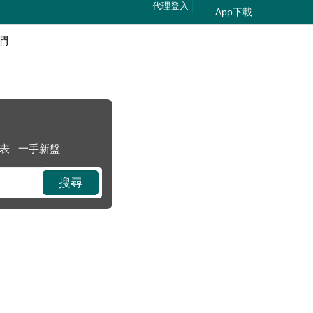
代理登入
App下載
們
表
一手新盤
搜尋