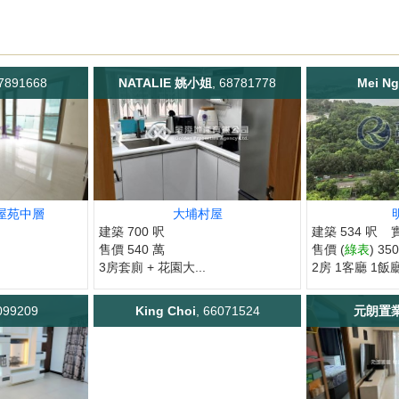
97891668
NATALIE 姚小姐
, 68781778
Mei Ng
屋苑中層
大埔村屋
建築 700 呎
建築 534 呎
售價 540 萬
售價 (
綠表
) 35
3房套廁 + 花園大...
2房 1客廳 1飯
099209
King Choi
, 66071524
元朗置