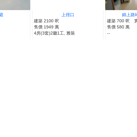
庭
上徑口
錦上路站
建築 2100 呎
建築 700 呎
售價 1949 萬
售價 580 萬
4房(3套)2廳1工, 雅裝
--
代理個人筍盤Blog
MAGGIE WONG
DEBBIE 
BORIS 
SISI LI
MAY N
黃美英
冼嘉
聶美
唐英
廖細
19，去到133.11，接近IPO價，
萬邦物業
萬邦物
萬邦物
萬邦物
萬邦物
O表示今年9月，11...