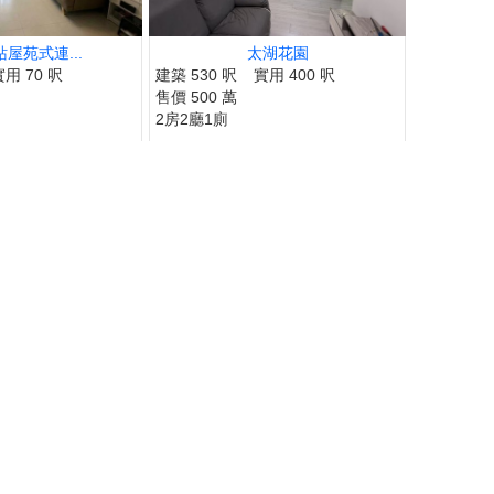
屋苑式連...
太湖花園
實用 70 呎
建築 530 呎
實用 400 呎
售價 500 萬
2房2廳1廁
TONG
SIN
AO
IP
ELIZA LIN
CRYSTAL CHOY
COCO CHAN
MING YUAN
JUNE TSE
JIMMY YU
MEI NG
ANGEL CHUNG
RICAR CHEUNG
CANDY CHAN
JOEY TONG
TINA POON
BILLY LAU
MING LO
TAT NG
臻
玲
霞
鳳
連愛玲
謝愛珍
袁月明
陳蘭貞
吳美美
余志雄
蔡秀晶
鍾唯美
羅貝銘
張明成
潘笑霞
童麗珍
陳詩佩
伍志達
萬邦物業
業
業
業
業
萬邦物業
萬邦物業
萬邦物業
萬邦物業
萬邦物業
萬邦物業
萬邦物業
萬邦物業
萬邦物業
萬邦物業
萬邦物業
萬邦物業
萬邦物業
萬邦物業