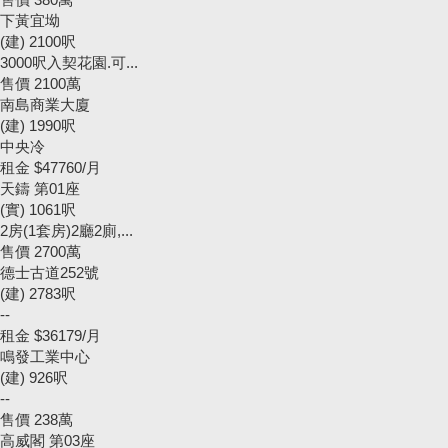
置
下黃宜坳
業
(建) 2100呎
3000呎入契花園.可...
手
售價
2100萬
冊
南島商業大廈
(建) 1990呎
關
中央冷
於
租金
$47760/月
天鑄 第01座
我
(實) 1061呎
們
2房(1套房)2廳2廁,...
售價
2700萬
德士古道252號
(建) 2783呎
--
租金
$36179/月
鳴發工業中心
(建) 926呎
--
售價
238萬
高威閣 第03座