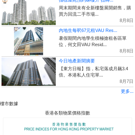
周末期間未有全新樓盤展開銷售，購
買力回流二手市場...
8月8日
內地生每呎67元租VAU Res...
暑假期間內地學生積極搶租各區單
位，何文田VAU Resid...
8月8日
今日地產新聞摘要
【東方日報】指，私宅落成月飆3.4
倍。本港私人住宅單...
8月7日
更多...
樓市數據
香港各類物業價格指數