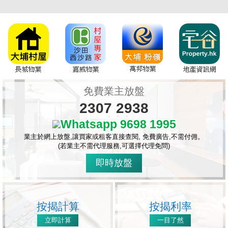
免費業主放盤
2307 2938
Whatsapp 9698 1995
業主於網上放盤,讓買家或租客直接查閱, 免費廣告,不需付佣。
(若業主不需代理服務,可選擇代理免問)
即時放盤
按揭計算
按揭利率
立即計算
一目了然