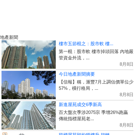
地產新聞
樓市五節棍之：股市軟 樓...
第一棍：股市軟 樓市掉頭回落 內地嚴
管資金外流，...
8月8日
今日地產新聞摘要
【信報】稱，滙豐7月上調估價單位少
57%，橫行格局，...
8月8日
新進屋苑成交6季新高
百大盤次季涉2075宗 季增26%跑贏
傳統指標屋苑老...
8月8日
指標屋苑預約睇樓升 扭轉...