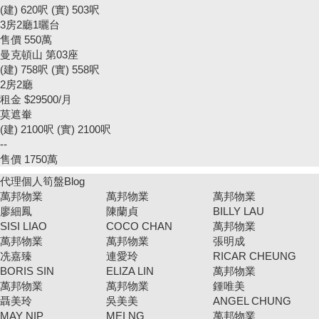
(建) 620呎 (實) 503呎
3房2廳1曬台
售價
550萬
曼克頓山 第03座
(建) 758呎 (實) 558呎
2房2廳
租金
$29500/月
莫遮輋
(建) 2100呎 (實) 2100呎
--
售價
1750萬
代理個人筍盤Blog
萬邦物業
萬邦物業
萬邦物業
廖細鳳
陳蘭貞
BILLY LAU
SISI LIAO
COCO CHAN
萬邦物業
萬邦物業
萬邦物業
張明成
冼嘉臻
連愛玲
RICAR CHEUNG
BORIS SIN
ELIZA LIN
萬邦物業
萬邦物業
萬邦物業
鍾唯美
聶美玲
吳美美
ANGEL CHUNG
MAY NIP
MEI NG
萬邦物業