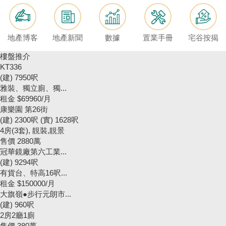
按
揭
地產博客
地產新聞
數據
置業手冊
宅谷按揭
地
產
樓盤推介
KT336
博
(建) 7950呎
客
雅裝、獨立廁、獨...
租金
$69960/月
地
康樂園 第26街
產
(建) 2300呎 (實) 1628呎
4房(3套), 靚裝,靚景
新
售價
2880萬
聞
冠華鏡廠第六工業...
(建) 9294呎
數
有貨台、特高16呎...
據
租金
$150000/月
大旗嶺●步行元朗市...
公
(建) 960呎
佈
2房2廳1廁
售價
380萬