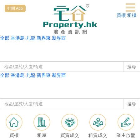
打開 App
代
買樓
租樓
理
主
頁
全部
香港島
九龍
新界東
新界西
類別 :
搵
全部
住宅
居屋/資助房屋
商舖
工商
車位
村屋
樓/
倉/地/雜項
服務式住宅
綠表
一手新盤
成
搜尋
交
全部
香港島
九龍
新界東
新界西
類別 :
全部
住宅
居屋/資助房屋
商舖
工商
車位
村屋
業
倉/地/雜項
服務式住宅
綠表
一手新盤
主
放
搜尋
盤
宅
谷
買樓
租屋
買賣成交
租賃成交
業主放盤