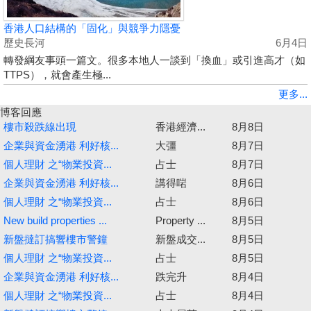
香港人口結構的「固化」與競爭力隱憂
歷史長河
6月4日
轉發綱友事頭一篇文。很多本地人一談到「換血」或引進高才（如
TTPS），就會產生極...
更多...
博客回應
樓市殺跌線出現
香港經濟...
8月8日
企業與資金湧港 利好核...
大彊
8月7日
個人理財 之“物業投資...
占士
8月7日
企業與資金湧港 利好核...
講得啱
8月6日
個人理財 之“物業投資...
占士
8月6日
New build properties ...
Property ...
8月5日
新盤撻訂搞響樓市警鐘
新盤成交...
8月5日
個人理財 之“物業投資...
占士
8月5日
企業與資金湧港 利好核...
跌完升
8月4日
個人理財 之“物業投資...
占士
8月4日