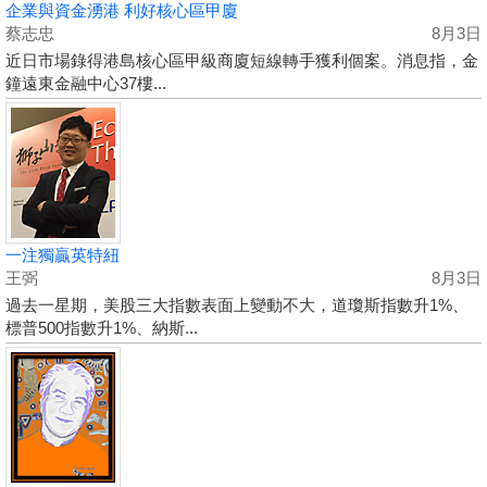
企業與資金湧港 利好核心區甲廈
蔡志忠
8月3日
近日市場錄得港島核心區甲級商廈短線轉手獲利個案。消息指，金
鐘遠東金融中心37樓...
一注獨贏英特紐
王弼
8月3日
過去一星期，美股三大指數表面上變動不大，道瓊斯指數升1%、
標普500指數升1%、納斯...