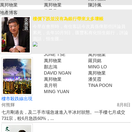
萬邦物業
萬邦物業
陳詩佩
黃美英
蔡秀晶
CANDY CHAN
地產博客
MAGGIE WONG
CRYSTAL CHOY
萬邦物業
樓價下跌並没有為銀行帶來太多壞帳
萬邦物業
萬邦物業
伍志達
今早在會所時，有住客話今次真係俾那些評論員
唐英霞
余志雄
TAT NG
累死，去年10月9日，匯豐私有化恒生銀行，評論
DEBBIE TONG
JIMMY YU
萬邦物業
員話，恒生匯...
萬邦物業
童麗珍
謝愛珍
JOEY TONG
JUNE TSE
萬邦物業
萬邦物業
羅貝銘
顏志鴻
MING LO
DAVID NGAN
萬邦物業
萬邦物業
潘笑霞
袁月明
TINA POON
MING YUAN
樓市殺跌線出現
何熊輝
8月8日
七月剛過去，及二手市場急速進入半冰封狀態。一手樓七月成交
731宗，較6月急跌60%，...