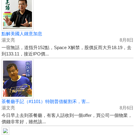
點解美國人鍾意加息
湯文亮
8月8日
一宿無話，道指升152點，Space X解禁，股價反而大升18.19，去
到133.11，接近IPO價...
茶餐廳手記（#1101）特朗普借艇割禾，害...
湯文亮
8月6日
今日早上去到茶餐廳，有客人話收到一個offer，買公司一個物業，
價錢非常好，雖然該...