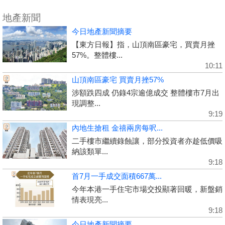
地產新聞
今日地產新聞摘要
【東方日報】指，山頂南區豪宅，買賣月挫
57%。整體樓...
10:11
山頂南區豪宅 買賣月挫57%
涉額跌四成 仍錄4宗逾億成交 整體樓市7月出
現調整...
9:19
內地生搶租 金禧兩房每呎...
二手樓市繼續錄蝕讓，部分投資者亦趁低價吸
納該類單...
9:18
首7月一手成交面積667萬...
今年本港一手住宅市場交投顯著回暖，新盤銷
情表現亮...
9:18
今日地產新聞摘要