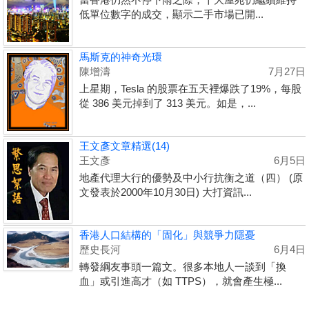
低單位數字的成交，顯示二手市場已開...
馬斯克的神奇光環
陳增濤
7月27日
上星期，Tesla 的股票在五天裡爆跌了19%，每股
從 386 美元掉到了 313 美元。如是，...
王文彥文章精選(14)
王文彥
6月5日
地產代理大行的優勢及中小行抗衡之道（四） (原
文發表於2000年10月30日) 大打資訊...
香港人口結構的「固化」與競爭力隱憂
歷史長河
6月4日
轉發綱友事頭一篇文。很多本地人一談到「換
血」或引進高才（如 TTPS），就會產生極...