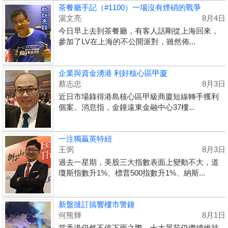
茶餐廳手記（#1100）一場沒有煙硝的戰爭
湯文亮
8月4日
今日早上去到茶餐廳，有客人話剛從上海回來，
參加了LV在上海的不公開派對，雖然佈...
企業與資金湧港 利好核心區甲廈
蔡志忠
8月3日
近日市場錄得港島核心區甲級商廈短線轉手獲利
個案。消息指，金鐘遠東金融中心37樓...
一注獨贏英特紐
王弼
8月3日
過去一星期，美股三大指數表面上變動不大，道
瓊斯指數升1%、標普500指數升1%、納斯...
新盤撻訂搞響樓市警鐘
何熊輝
8月1日
當香港仍然不停下雨之際，十大屋苑仍繼續維持