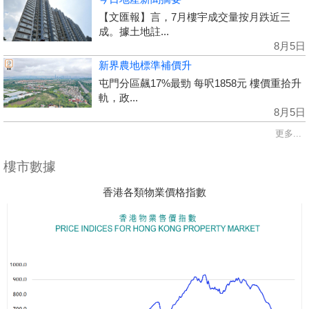
【文匯報】言，7月樓宇成交量按月跌近三
成。據土地註...
8月5日
新界農地標準補價升
屯門分區飆17%最勁 每呎1858元 樓價重拾升
軌，政...
8月5日
更多...
樓市數據
香港各類物業價格指數