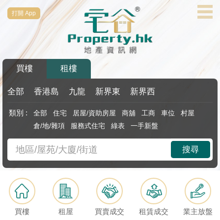
打開 App
代
理
主
頁
買樓
租樓
搵
樓/
全部
香港島
九龍
新界東
新界西
成
類別 :
全部
住宅
居屋/資助房屋
商舖
工商
車位
村屋
交
倉/地/雜項
服務式住宅
綠表
一手新盤
業
搜尋
主
放
盤
宅
買樓
租屋
買賣成交
租賃成交
業主放盤
谷