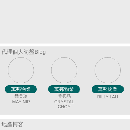
置
業
手
冊
關
於
代理個人筍盤Blog
我
們
萬邦物業
萬邦物業
萬邦物業
萬邦物業
萬邦物業
萬邦物業
萬邦物業
萬邦物業
萬邦物業
萬邦物業
萬邦物業
萬邦物業
萬邦物業
萬邦物業
萬邦
廖細鳳
聶美玲
冼嘉臻
唐英霞
黃美英
袁月明
蔡秀晶
陳蘭貞
謝愛珍
余志雄
連愛玲
吳美美
伍志達
陳詩
BILLY LAU
SISI LIAO
MAY NIP
BORIS SIN
DEBBIE TONG
MAGGIE
MING YUAN
CRYSTAL
COCO CHAN
JUNE TSE
JIMMY YU
ELIZA LIN
MEI NG
TAT NG
CANDY
AN
J
WONG
CHOY
地產博客