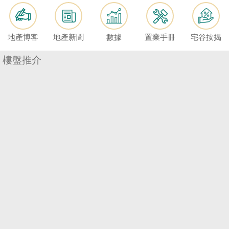
按
揭
地產博客
地產新聞
數據
置業手冊
宅谷按揭
地
產
樓盤推介
博
客
地
產
新
聞
數
據
公
佈