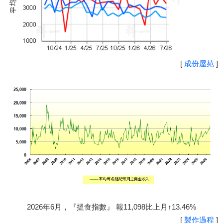
[
成份屋苑
]
2026年6月，『搵食指數』 報11,098比上月↑13.46%
[
製作過程
]