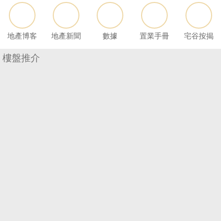
按
揭
地產博客
地產新聞
數據
置業手冊
宅谷按揭
地
產
樓盤推介
博
客
地
產
新
收
聞
藏
樓
數
盤
據
公
繁
简
ENG
佈
體
体