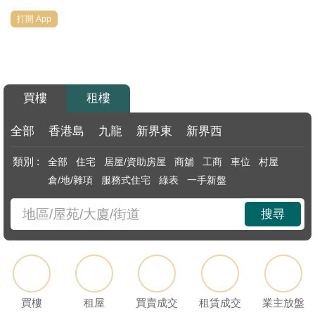
代
打開 App
理
主
頁
買樓
租樓
搵
樓/
全部
香港島
九龍
新界東
新界西
成
類別 :
全部
住宅
居屋/資助房屋
商舖
工商
車位
村屋
交
倉/地/雜項
服務式住宅
綠表
一手新盤
業
搜尋
主
放
盤
宅
買樓
租屋
買賣成交
租賃成交
業主放盤
谷