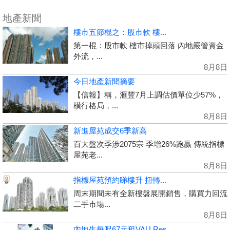
地產新聞
樓市五節棍之：股市軟 樓...
第一棍：股市軟 樓市掉頭回落 內地嚴管資金
外流，...
8月8日
今日地產新聞摘要
【信報】稱，滙豐7月上調估價單位少57%，
橫行格局，...
8月8日
新進屋苑成交6季新高
百大盤次季涉2075宗 季增26%跑贏 傳統指標
屋苑老...
8月8日
指標屋苑預約睇樓升 扭轉...
周末期間未有全新樓盤展開銷售，購買力回流
二手市場...
8月8日
內地生每呎67元租VAU Res...