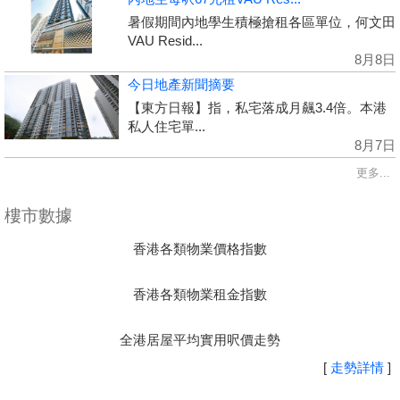
暑假期間內地學生積極搶租各區單位，何文田
VAU Resid...
8月8日
今日地產新聞摘要
【東方日報】指，私宅落成月飆3.4倍。本港
私人住宅單...
8月7日
更多...
樓市數據
香港各類物業價格指數
香港各類物業租金指數
全港居屋平均實用呎價走勢
[
走勢詳情
]