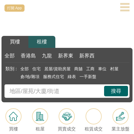
打開 App
代
理
主
頁
買樓
租樓
搵
樓/
全部
香港島
九龍
新界東
新界西
成
類別 :
全部
住宅
居屋/資助房屋
商舖
工商
車位
村屋
交
倉/地/雜項
服務式住宅
綠表
一手新盤
業
搜尋
主
放
盤
宅
買樓
租屋
買賣成交
租賃成交
業主放盤
谷