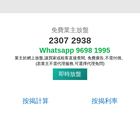
免費業主放盤
2307 2938
Whatsapp 9698 1995
收
業主於網上放盤,讓買家或租客直接查閱, 免費廣告,不需付佣。
藏
(若業主不需代理服務,可選擇代理免問)
樓
即時放盤
盤
繁
简
ENG
體
体
按揭計算
按揭利率
立即計算
一目了然
各大銀行按揭計劃，實際利息、現
金回贈、最長年期，優惠龍虎榜...