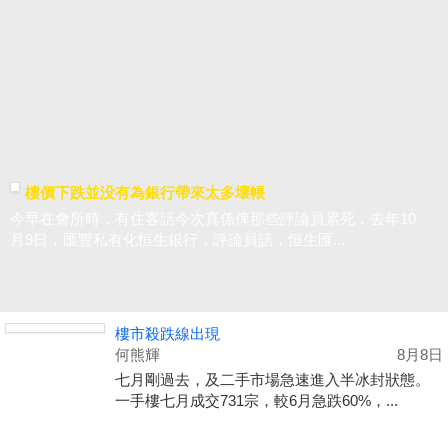
樓價下跌並没有為銀行帶來太多壞帳
今早在會所時，有住客話今次真係俾那些評論員累死，去年10
月9日，匯豐私有化恒生銀行，評論員話，恒生匯...
樓市殺跌線出現
何熊輝
8月8日
七月剛過去，及二手市場急速進入半冰封狀態。
一手樓七月成交731宗，較6月急跌60%，...