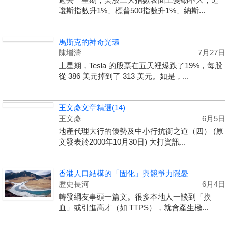
瓊斯指數升1%、標普500指數升1%、納斯...
馬斯克的神奇光環
陳增濤
7月27日
上星期，Tesla 的股票在五天裡爆跌了19%，每股
從 386 美元掉到了 313 美元。如是，...
王文彥文章精選(14)
王文彥
6月5日
地產代理大行的優勢及中小行抗衡之道（四） (原
文發表於2000年10月30日) 大打資訊...
香港人口結構的「固化」與競爭力隱憂
歷史長河
6月4日
轉發綱友事頭一篇文。很多本地人一談到「換
血」或引進高才（如 TTPS），就會產生極...