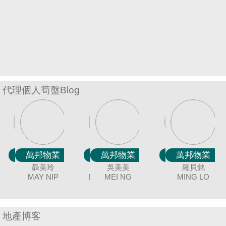
置
業
手
冊
關
於
代理個人筍盤Blog
我
們
萬邦物業
萬邦物業
萬邦物業
萬邦物業
萬邦物業
萬邦物業
萬邦物業
萬邦物業
萬邦物業
萬邦物業
萬邦物業
萬邦物業
萬邦物業
萬邦物業
萬邦物業
黃美英
聶美玲
唐英霞
廖細鳳
冼嘉臻
顏志鴻
吳美美
余志雄
袁月明
連愛玲
蔡秀晶
謝愛珍
陳蘭貞
張明成
羅貝銘
MAGGIE
MAY NIP
DEBBIE TONG
BORIS SIN
SISI LIAO
DAVID NGAN
MEI NG
COCO CHAN
MING YUAN
JIMMY YU
JUNE TSE
CRYSTAL
ELIZA LIN
MING LO
RICAR
AN
C
J
WONG
CHOY
CHEUNG
地產博客