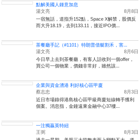
點解美國人鍾意加息
湯文亮
8月8日
一宿無話，道指升152點，Space X解禁，股價反
而大升18.19，去到133.11，接近IPO價...
茶餐廳手記（#1101）特朗普借艇割禾，害...
湯文亮
8月6日
今日早上去到茶餐廳，有客人話收到一個offer，
買公司一個物業，價錢非常好，雖然該...
企業與資金湧港 利好核心區甲廈
蔡志忠
8月3日
近日市場錄得港島核心區甲級商廈短線轉手獲利
個案。消息指，金鐘遠東金融中心37樓...
一注獨贏英特紐
王弼
8月3日
過去一星期，美股三大指數表面上變動不大，道