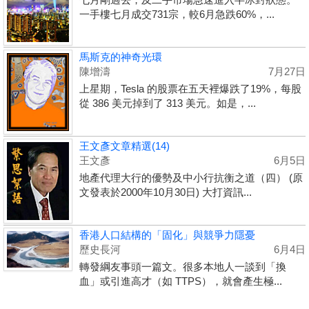
一手樓七月成交731宗，較6月急跌60%，...
馬斯克的神奇光環
陳增濤
7月27日
上星期，Tesla 的股票在五天裡爆跌了19%，每股
從 386 美元掉到了 313 美元。如是，...
王文彥文章精選(14)
王文彥
6月5日
地產代理大行的優勢及中小行抗衡之道（四） (原
文發表於2000年10月30日) 大打資訊...
香港人口結構的「固化」與競爭力隱憂
歷史長河
6月4日
轉發綱友事頭一篇文。很多本地人一談到「換
血」或引進高才（如 TTPS），就會產生極...