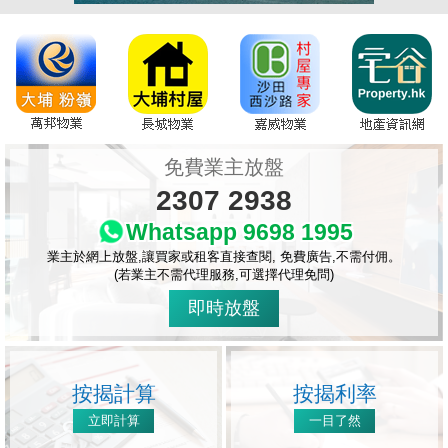
免費業主放盤
2307 2938
Whatsapp 9698 1995
業主於網上放盤,讓買家或租客直接查閱, 免費廣告,不需付佣。
(若業主不需代理服務,可選擇代理免問)
即時放盤
按揭計算
按揭利率
立即計算
一目了然