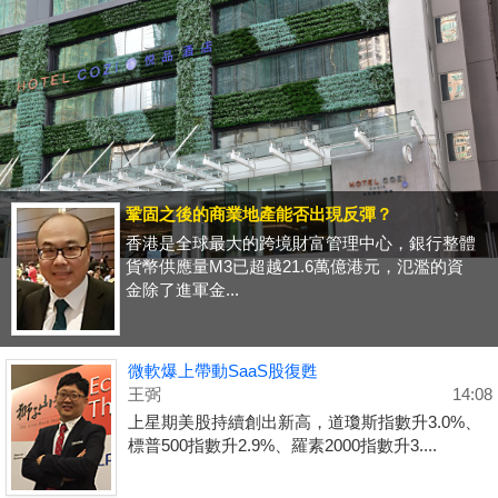
鞏固之後的商業地產能否出現反彈？
香港是全球最大的跨境財富管理中心，銀行整體
貨幣供應量M3已超越21.6萬億港元，氾濫的資
金除了進軍金...
微軟爆上帶動SaaS股復甦
王弼
14:08
上星期美股持續創出新高，道瓊斯指數升3.0%、
標普500指數升2.9%、羅素2000指數升3....