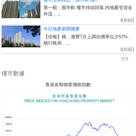
第一棍：股市軟 樓市掉頭回落 內地嚴管資金
外流，...
8月8日
今日地產新聞摘要
【信報】稱，滙豐7月上調估價單位少57%，
橫行格局，...
8月8日
更多...
樓市數據
香港各類物業價格指數