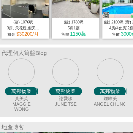
置
業
手
(建) 1076呎
(建) 1780呎
(建) 2100呎 (實)
冊
3房, 天花燈,假天...
5房1廳
4房(4套房)2
$30200/月
1150萬
300
租金
售價
售價
關
於
代理個人筍盤Blog
我
們
萬邦物業
萬邦物業
萬邦物業
萬邦物業
萬邦物業
萬邦物業
萬邦物業
萬邦物業
萬邦物業
萬邦物業
萬邦物業
萬邦物業
萬邦物業
萬邦物業
萬邦物業
萬邦物業
萬邦物業
萬邦物業
萬邦物業
唐英霞
冼嘉臻
廖細鳳
黃美英
聶美玲
連愛玲
袁月明
蔡秀晶
余志雄
謝愛珍
顏志鴻
陳蘭貞
吳美美
羅貝銘
潘笑霞
童麗珍
鍾唯美
伍志達
BILLY LAU
DEBBIE TONG
BORIS SIN
SISI LIAO
MAGGIE
MAY NIP
MING YUAN
JIMMY YU
JUNE TSE
CRYSTAL
ELIZA LIN
DAVID NGAN
COCO CHAN
MEI NG
ANGEL CHUNG
JOEY TONG
TINA POON
MING LO
TAT NG
C
WONG
CHOY
地產博客