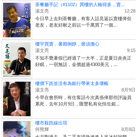
茶餐廳手記（#1102）買樓的人輸得多，賣...
湯文亮
12:28
今日早上去到茶餐廳，有客人話見返以賣樓俾佢
老友，老友好耐之前以一千萬買了一個...
樓宇買賣，暑期例靜，毋須擔心
湯文亮
9:15
不知不覺暑假已經過了一大半，正是夏日炎炎正
好眠，一宿無話，金價超過4300美元，...
樓價下跌並没有為銀行帶來太多壞帳
湯文亮
8月9日
今早在會所時，有住客話今次真係俾那些評論員
累死，去年10月9日，匯豐私有化恒生銀...
樓市殺跌線出現
何熊輝
8月8日
七月剛過去，及二手市場急速進入半冰封狀態。