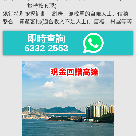
於轉按套現)
銀行特別按揭計劃：劏房、無稅單的自僱人士、債務
整合、資產審批(適合收入不足人士)、唐樓、村屋等等
即時查詢
6332 2553