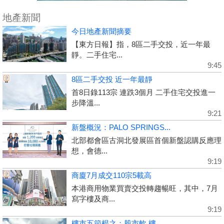
地產新聞
今日地產新聞摘要
【東方日報】指，8區二手交投，近一年最
靜。二手住宅...
9:45
8區二手交投 近一年最靜
首8日錄113宗 連跌3個月 二手住宅交投進一
步降溫...
9:21
新盤概況：PALO SPRINGS...
北部都會區古洞北發展區首個新盤認購反應理
想，會德...
9:19
商廈7月成交110宗5載高
本港商用物業買賣交投轉趨暢旺，其中，7月
寫字樓及商...
9:19
樓市五節棍之：股市軟 樓...