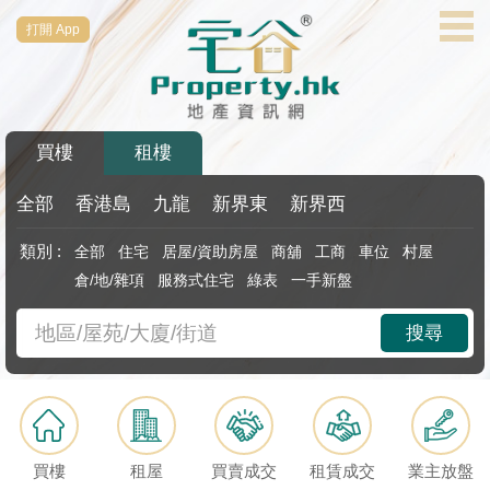
打開 App
代
理
主
頁
買樓
租樓
搵
樓/
全部
香港島
九龍
新界東
新界西
成
類別 :
全部
住宅
居屋/資助房屋
商舖
工商
車位
村屋
交
倉/地/雜項
服務式住宅
綠表
一手新盤
業
搜尋
主
放
盤
宅
買樓
租屋
買賣成交
租賃成交
業主放盤
谷