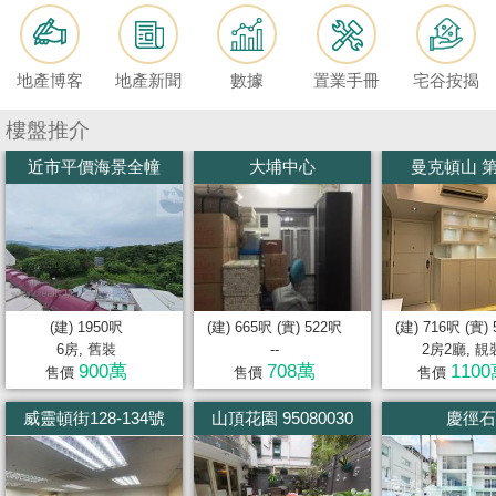
按
揭
地產博客
地產新聞
數據
置業手冊
宅谷按揭
地
產
樓盤推介
博
近市平價海景全幢
大埔中心
曼克頓山 第
客
地
產
新
聞
(建) 1950呎
(建) 665呎 (實) 522呎
(建) 716呎 (實)
6房, 舊裝
--
2房2廳, 靚
數
900萬
708萬
110
售價
售價
售價
據
威靈頓街128-134號
山頂花園 95080030
慶徑石
公
佈