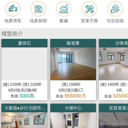
按
揭
地產博客
地產新聞
數據
置業手冊
宅谷按揭
地
產
樓盤推介
博
慶徑石
駿嶺薈
沙角
客
地
產
新
聞
(建) 2100呎 (實) 2100呎
(實) 1588呎
(建) 1400呎 (實)
4房(4套房)2廳4廁
4房(2套)2廳1工
4房,
數
3000萬
$56000/月
$3500
售價
租金
租金
據
大旗嶺●步行元朗市...
大埔中心
宏貿發展
公
佈