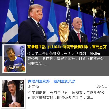
茶餐廳手記（#1101）特朗普借艇割禾，害死恩芬
今日早上去到茶餐廳，有客人話收到一個offer，
買公司一個物業，價錢非常好，雖然該物業是公
司非賣品，...
做唔到生意炒，做到生意又炒
湯文亮
8月5日
今早開例會，有同事話有一個朋友，早兩年被公
司要求增加業績，即是做多啲生意，如...