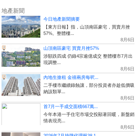
地產新聞
今日地產新聞摘要
【東方日報】指，山頂南區豪宅，買賣月挫
57%。整體樓...
8月6日
山頂南區豪宅 買賣月挫57%
涉額跌四成 仍錄4宗逾億成交 整體樓市7月出
現調整...
8月6日
內地生搶租 金禧兩房每呎...
二手樓市繼續錄蝕讓，部分投資者亦趁低價吸
納該類單...
8月6日
首7月一手成交面積667萬...
今年本港一手住宅市場交投顯著回暖，新盤銷
情表現亮...
8月6日
2026年7月持牌代理報38,1...