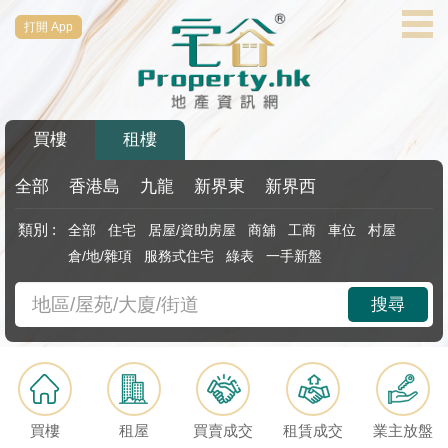
打開 App
代
理
主
頁
買樓
租樓
搵
樓/
全部
香港島
九龍
新界東
新界西
成
類別 :
全部
住宅
居屋/資助房屋
商舖
工商
車位
村屋
交
倉/地/雜項
服務式住宅
綠表
一手新盤
業
搜尋
主
放
盤
宅
買樓
租屋
買賣成交
租賃成交
業主放盤
谷