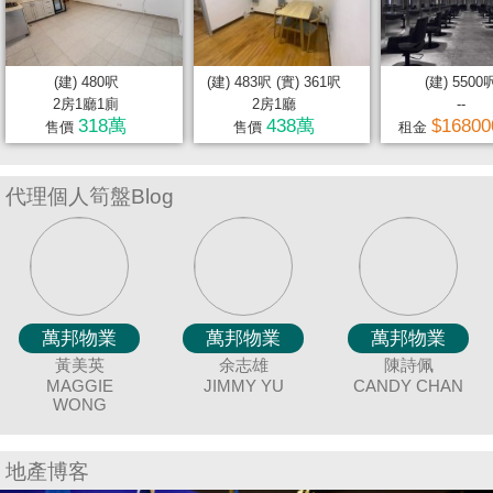
置
業
手
(建) 480呎
(建) 483呎 (實) 361呎
(建) 5500
冊
2房1廳1廁
2房1廳
--
318萬
438萬
$1680
售價
售價
租金
關
於
代理個人筍盤Blog
我
們
萬邦物業
萬邦物業
萬邦物業
萬邦物業
萬邦物業
萬邦物業
萬邦物業
萬邦物業
萬邦物業
萬邦物業
萬邦物業
萬邦物業
萬邦物業
萬邦物業
萬邦物業
萬邦物業
萬邦物業
聶美玲
唐英霞
冼嘉臻
廖細鳳
黃美英
謝愛珍
吳美美
袁月明
蔡秀晶
余志雄
連愛玲
陳蘭貞
伍志達
童麗珍
羅貝銘
鍾唯美
陳詩佩
DEBBIE TONG
BORIS SIN
SISI LIAO
MAY NIP
MAGGIE
MING YUAN
JUNE TSE
JIMMY YU
CRYSTAL
MEI NG
COCO CHAN
ELIZA LIN
ANGEL CHUNG
CANDY CHAN
JOEY TONG
MING LO
TAT NG
WONG
CHOY
地產博客