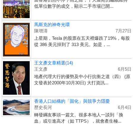
低單位數字的成交，顯示二手市場已開...
馬斯克的神奇光環
陳增濤
7月27日
上星期，Tesla 的股票在五天裡爆跌了19%，每股
從 386 美元掉到了 313 美元。如是，...
王文彥文章精選(14)
王文彥
6月5日
地產代理大行的優勢及中小行抗衡之道（四） (原
文發表於2000年10月30日) 大打資訊...
香港人口結構的「固化」與競爭力隱憂
歷史長河
6月4日
轉發綱友事頭一篇文。很多本地人一談到「換
血」或引進高才（如 TTPS），就會產生極...