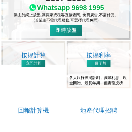
Whatsapp 9698 1995
業主於網上放盤,讓買家或租客直接查閱, 免費廣告,不需付佣。
(若業主不需代理服務,可選擇代理免問)
即時放盤
按揭計算
按揭利率
立即計算
一目了然
各大銀行按揭計劃，實際利息、現
金回贈、最長年期，優惠龍虎榜...
回報計算機
地產代理招聘