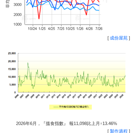
[
成份屋苑
]
2026年6月，『搵食指數』 報11,098比上月↑13.46%
[
製作過程
]