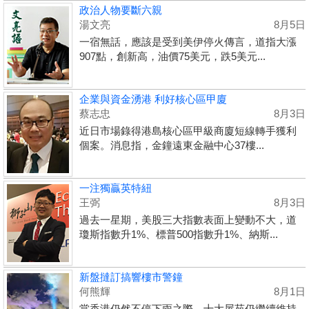
政治人物要斷六親
湯文亮
8月5日
一宿無話，應該是受到美伊停火傳言，道指大漲
907點，創新高，油價75美元，跌5美元...
企業與資金湧港 利好核心區甲廈
蔡志忠
8月3日
近日市場錄得港島核心區甲級商廈短線轉手獲利
個案。消息指，金鐘遠東金融中心37樓...
一注獨贏英特紐
王弼
8月3日
過去一星期，美股三大指數表面上變動不大，道
瓊斯指數升1%、標普500指數升1%、納斯...
新盤撻訂搞響樓市警鐘
何熊輝
8月1日
當香港仍然不停下雨之際，十大屋苑仍繼續維持