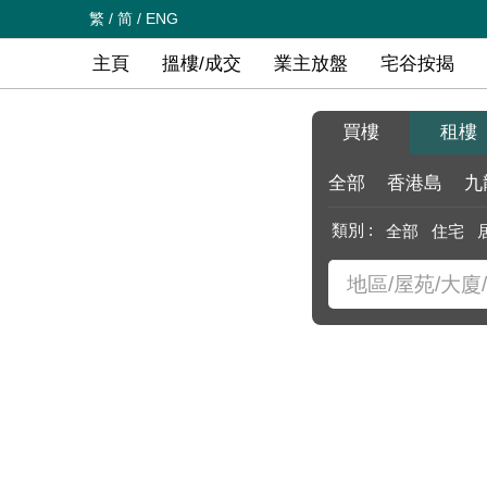
繁
/
简
/
ENG
主頁
搵樓/成交
業主放盤
宅谷按揭
買樓
租樓
全部
香港島
九
類別 :
全部
住宅