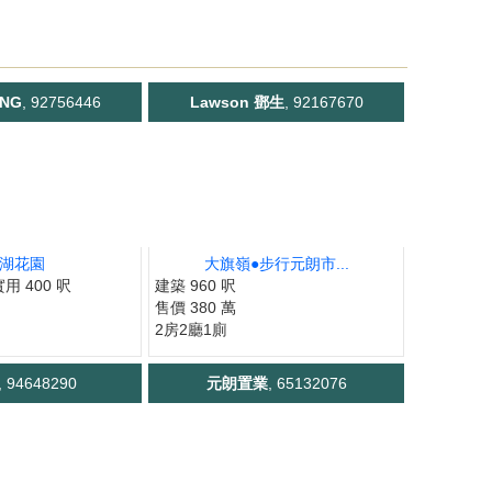
ONG
, 92756446
Lawson 鄧生
, 92167670
湖花園
大旗嶺●步行元朗市...
實用 400 呎
建築 960 呎
售價 380 萬
2房2廳1廁
, 94648290
元朗置業
, 65132076