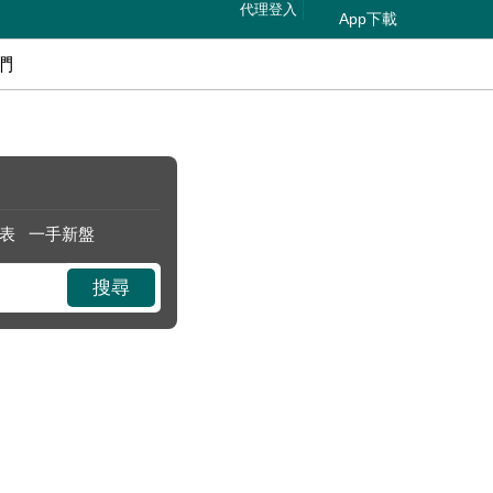
代理登入
App下載
們
表
一手新盤
搜尋