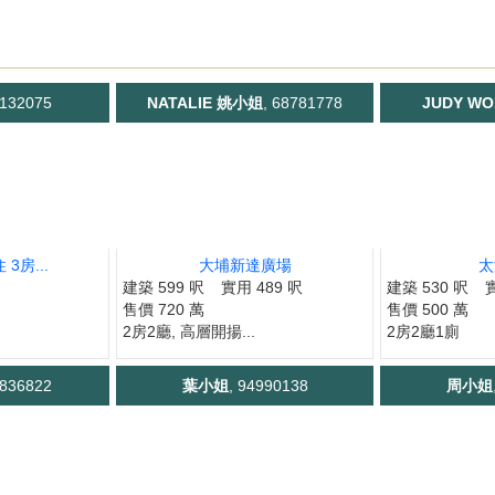
5132075
NATALIE 姚小姐
, 68781778
JUDY W
3房...
大埔新達廣場
太
建築 599 呎
實用 489 呎
建築 530 呎
售價 720 萬
售價 500 萬
2房2廳, 高層開揚...
2房2廳1廁
7836822
葉小姐
, 94990138
周小姐