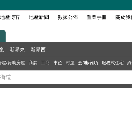
地產博客
地產新聞
數據公佈
置業手冊
關於我
龍
新界東
新界西
居屋/資助房屋
商舖
工商
車位
村屋
倉/地/雜項
服務式住宅
綠