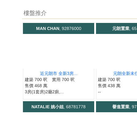
樓盤推介
MAN CHAN
, 92876000
元朗置業
, 6
近元朗市 全新3房...
元朗全新未住 
建築 700 呎
實用 700 呎
建築 700 呎
售價 468 萬
售價 438 萬
3房(1套房)2廳2廁,...
--
NATALIE 姚小姐
, 68781778
譽進置業
, 9