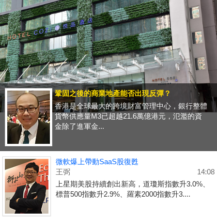
鞏固之後的商業地產能否出現反彈？
香港是全球最大的跨境財富管理中心，銀行整體
貨幣供應量M3已超越21.6萬億港元，氾濫的資
金除了進軍金...
微軟爆上帶動SaaS股復甦
王弼
14:08
上星期美股持續創出新高，道瓊斯指數升3.0%、
標普500指數升2.9%、羅素2000指數升3....