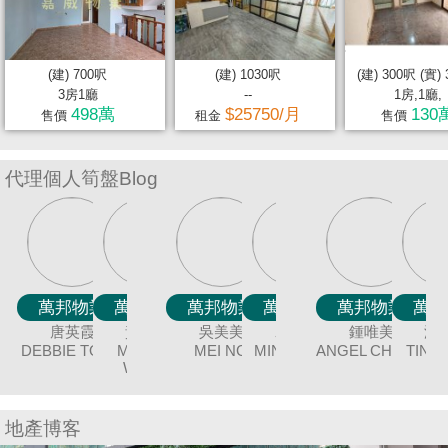
置
業
手
(建) 700呎
(建) 1030呎
(建) 300呎 (實)
冊
3房1廳
--
1房,1廳,
498萬
$25750/月
130
售價
租金
售價
關
於
代理個人筍盤Blog
我
們
萬邦物業
萬邦物業
萬邦物業
萬邦物業
萬邦物業
萬邦物業
萬邦物業
萬邦物業
萬邦物業
萬邦物業
萬邦物業
萬邦物業
萬邦物業
萬邦物業
萬邦物業
萬邦物業
萬邦物業
萬邦物業
聶美玲
廖細鳳
冼嘉臻
唐英霞
黃美英
余志雄
顏志鴻
蔡秀晶
吳美美
袁月明
陳蘭貞
連愛玲
謝愛珍
童麗珍
伍志達
鍾唯美
潘笑霞
BILLY LAU
DEBBIE TONG
BORIS SIN
SISI LIAO
MAY NIP
MAGGIE
DAVID NGAN
JIMMY YU
CRYSTAL
MING YUAN
MEI NG
COCO CHAN
JUNE TSE
ELIZA LIN
ANGEL CHUNG
JOEY TONG
TINA POON
TAT NG
C
WONG
CHOY
地產博客