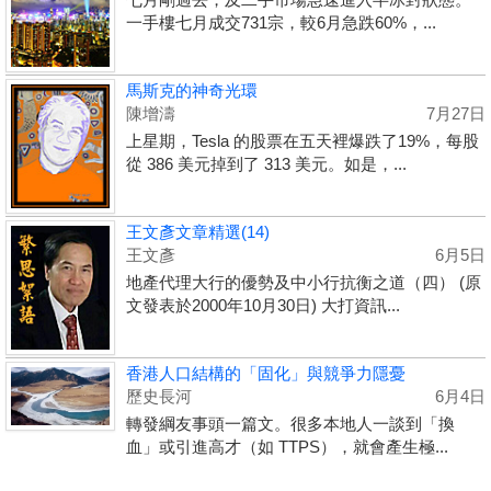
一手樓七月成交731宗，較6月急跌60%，...
馬斯克的神奇光環
陳增濤
7月27日
上星期，Tesla 的股票在五天裡爆跌了19%，每股
從 386 美元掉到了 313 美元。如是，...
王文彥文章精選(14)
王文彥
6月5日
地產代理大行的優勢及中小行抗衡之道（四） (原
文發表於2000年10月30日) 大打資訊...
香港人口結構的「固化」與競爭力隱憂
歷史長河
6月4日
轉發綱友事頭一篇文。很多本地人一談到「換
血」或引進高才（如 TTPS），就會產生極...