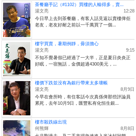
茶餐廳手記（#1102）買樓的人輸得多，賣...
湯文亮
12:28
今日早上去到茶餐廳，有客人話見返以賣樓俾佢
老友，老友好耐之前以一千萬買了一個...
樓宇買賣，暑期例靜，毋須擔心
湯文亮
9:15
不知不覺暑假已經過了一大半，正是夏日炎炎正
好眠，一宿無話，金價超過4300美元，...
樓價下跌並没有為銀行帶來太多壞帳
湯文亮
8月9日
今早在會所時，有住客話今次真係俾那些評論員
累死，去年10月9日，匯豐私有化恒生銀...
樓市殺跌線出現
何熊輝
8月8日
七月剛過去，及二手市場急速進入半冰封狀態。