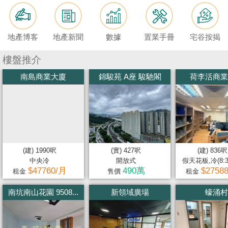
按
揭
地產博客
地產新聞
數據
置業手冊
宅谷按揭
地
產
樓盤推介
博
南島商業大廈
錦駿苑 A座 駿馳閣
荷李活商業
客
地
產
新
聞
(建) 1990呎
(實) 427呎
(建) 836呎
中央冷
開放式
假天花板,冷(8:30
數
$47760/月
490萬
$2758
租金
售價
租金
據
南坑南山花園 9508...
新領域廣場
蠔涌村
公
佈