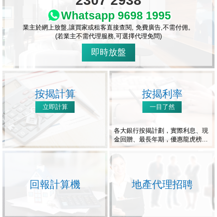
2307 2938
Whatsapp 9698 1995
業主於網上放盤,讓買家或租客直接查閱, 免費廣告,不需付佣。
(若業主不需代理服務,可選擇代理免問)
即時放盤
按揭計算
按揭利率
立即計算
一目了然
各大銀行按揭計劃，實際利息、現
金回贈、最長年期，優惠龍虎榜...
回報計算機
地產代理招聘