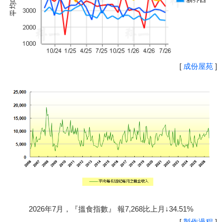
[
成份屋苑
]
2026年7月，『搵食指數』 報7,268比上月↓34.51%
[
製作過程
]