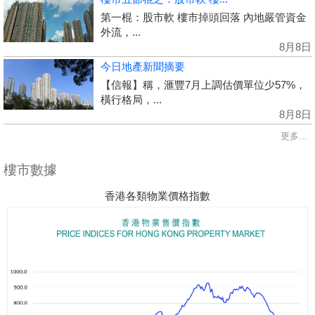
第一棍：股市軟 樓市掉頭回落 內地嚴管資金
外流，...
8月8日
今日地產新聞摘要
【信報】稱，滙豐7月上調估價單位少57%，
橫行格局，...
8月8日
更多...
樓市數據
香港各類物業價格指數