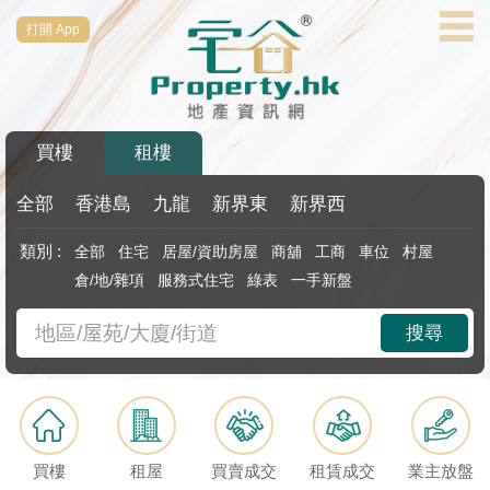
打開 App
代
理
主
頁
買樓
租樓
搵
樓/
全部
香港島
九龍
新界東
新界西
成
類別 :
全部
住宅
居屋/資助房屋
商舖
工商
車位
村屋
交
倉/地/雜項
服務式住宅
綠表
一手新盤
業
搜尋
主
放
盤
宅
買樓
租屋
買賣成交
租賃成交
業主放盤
谷