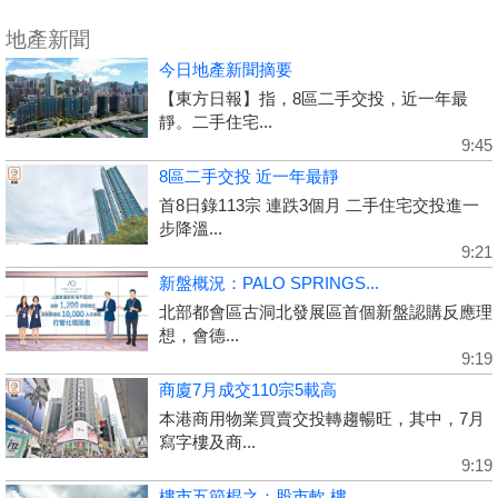
地產新聞
今日地產新聞摘要
【東方日報】指，8區二手交投，近一年最
靜。二手住宅...
9:45
8區二手交投 近一年最靜
首8日錄113宗 連跌3個月 二手住宅交投進一
步降溫...
9:21
新盤概況：PALO SPRINGS...
北部都會區古洞北發展區首個新盤認購反應理
想，會德...
9:19
商廈7月成交110宗5載高
本港商用物業買賣交投轉趨暢旺，其中，7月
寫字樓及商...
9:19
樓市五節棍之：股市軟 樓...