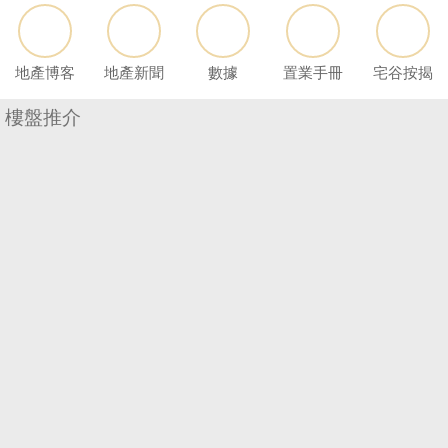
按
揭
地產博客
地產新聞
數據
置業手冊
宅谷按揭
地
產
樓盤推介
博
客
地
產
新
聞
數
據
公
佈