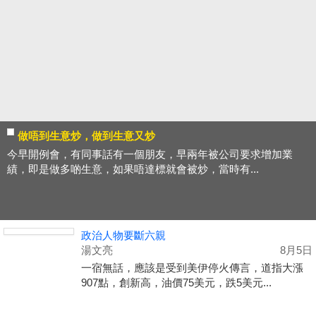
做唔到生意炒，做到生意又炒
今早開例會，有同事話有一個朋友，早兩年被公司要求增加業
績，即是做多啲生意，如果唔達標就會被炒，當時有...
政治人物要斷六親
湯文亮
8月5日
一宿無話，應該是受到美伊停火傳言，道指大漲
907點，創新高，油價75美元，跌5美元...