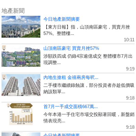
地產新聞
今日地產新聞摘要
【東方日報】指，山頂南區豪宅，買賣月挫
57%。整體樓...
10:11
山頂南區豪宅 買賣月挫57%
涉額跌四成 仍錄4宗逾億成交 整體樓市7月出
現調整...
9:19
內地生搶租 金禧兩房每呎...
二手樓市繼續錄蝕讓，部分投資者亦趁低價吸
納該類單...
9:18
首7月一手成交面積667萬...
今年本港一手住宅市場交投顯著回暖，新盤銷
情表現亮...
9:18
今日地產新聞摘要