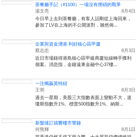
茶餐廳手記（#1100）一場沒有煙硝的戰爭
湯文亮
8月4日
今日早上去到茶餐廳，有客人話剛從上海回來，
參加了LV在上海的不公開派對，雖然佈...
企業與資金湧港 利好核心區甲廈
蔡志忠
8月3日
近日市場錄得港島核心區甲級商廈短線轉手獲利
個案。消息指，金鐘遠東金融中心37樓...
一注獨贏英特紐
王弼
8月3日
過去一星期，美股三大指數表面上變動不大，道
瓊斯指數升1%、標普500指數升1%、納斯...
新盤撻訂搞響樓市警鐘
何熊輝
8月1日
當香港仍然不停下雨之際，十大屋苑仍繼續維持