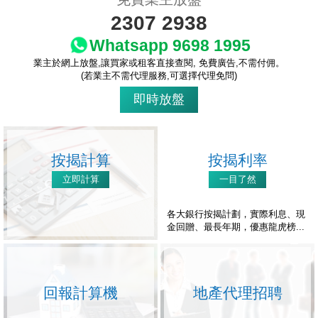
2307 2938
Whatsapp 9698 1995
業主於網上放盤,讓買家或租客直接查閱, 免費廣告,不需付佣。
(若業主不需代理服務,可選擇代理免問)
即時放盤
按揭計算
按揭利率
立即計算
一目了然
各大銀行按揭計劃，實際利息、現
金回贈、最長年期，優惠龍虎榜...
回報計算機
地產代理招聘