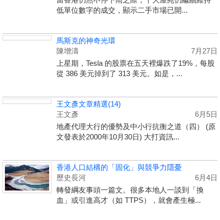
低單位數字的成交，顯示二手市場已開...
馬斯克的神奇光環
陳增濤
7月27日
上星期，Tesla 的股票在五天裡爆跌了19%，每股
從 386 美元掉到了 313 美元。如是，...
王文彥文章精選(14)
王文彥
6月5日
地產代理大行的優勢及中小行抗衡之道（四） (原
文發表於2000年10月30日) 大打資訊...
香港人口結構的「固化」與競爭力隱憂
歷史長河
6月4日
轉發綱友事頭一篇文。很多本地人一談到「換
血」或引進高才（如 TTPS），就會產生極...