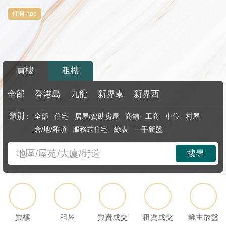
代
打開 App
理
主
頁
買樓
租樓
搵
樓/
全部
香港島
九龍
新界東
新界西
成
類別 :
全部
住宅
居屋/資助房屋
商舖
工商
車位
村屋
交
倉/地/雜項
服務式住宅
綠表
一手新盤
業
搜尋
主
放
盤
宅
買樓
租屋
買賣成交
租賃成交
業主放盤
谷