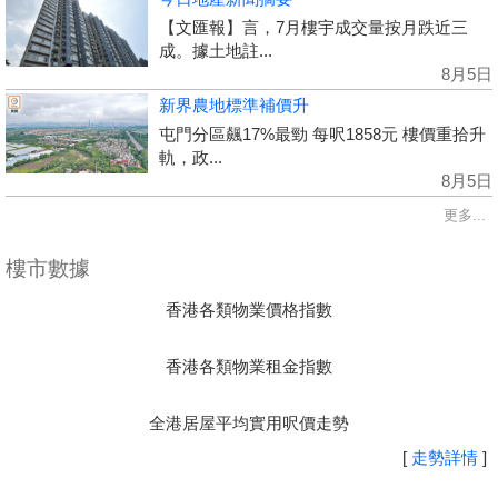
【文匯報】言，7月樓宇成交量按月跌近三
成。據土地註...
8月5日
新界農地標準補價升
屯門分區飆17%最勁 每呎1858元 樓價重拾升
軌，政...
8月5日
更多...
樓市數據
香港各類物業價格指數
香港各類物業租金指數
全港居屋平均實用呎價走勢
[
走勢詳情
]