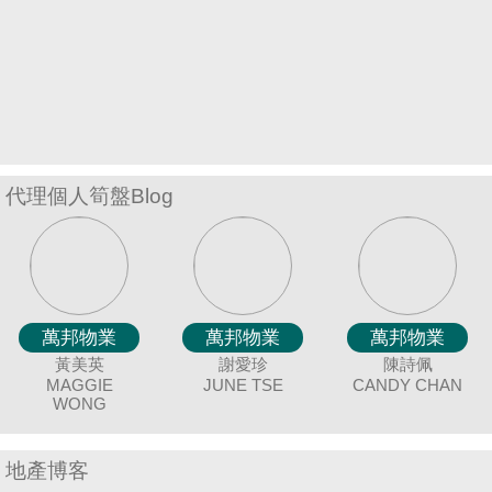
置
業
手
冊
關
於
代理個人筍盤Blog
我
們
萬邦物業
萬邦物業
萬邦物業
萬邦物業
萬邦物業
萬邦物業
萬邦物業
萬邦物業
萬邦物業
萬邦物業
萬邦物業
萬邦物業
萬邦物業
萬邦物業
萬邦物業
萬邦物業
廖細鳳
冼嘉臻
唐英霞
黃美英
聶美玲
蔡秀晶
吳美美
余志雄
謝愛珍
陳蘭貞
連愛玲
袁月明
伍志達
鍾唯美
羅貝銘
陳詩佩
DEBBIE TONG
BORIS SIN
SISI LIAO
MAGGIE
MAY NIP
JIMMY YU
JUNE TSE
CRYSTAL
MEI NG
COCO CHAN
MING YUAN
ELIZA LIN
ANGEL CHUNG
CANDY CHAN
MING LO
TAT NG
J
WONG
CHOY
地產博客