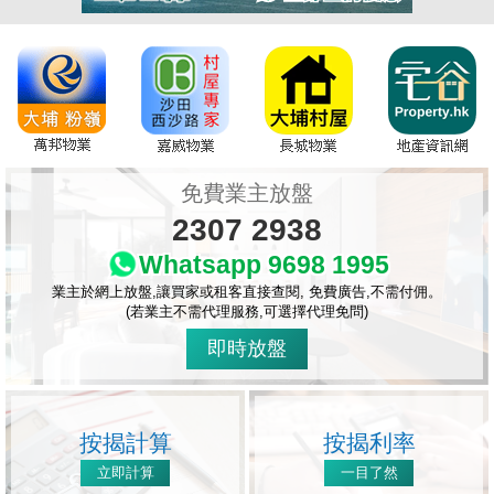
免費業主放盤
2307 2938
Whatsapp 9698 1995
業主於網上放盤,讓買家或租客直接查閱, 免費廣告,不需付佣。
(若業主不需代理服務,可選擇代理免問)
即時放盤
按揭計算
按揭利率
立即計算
一目了然