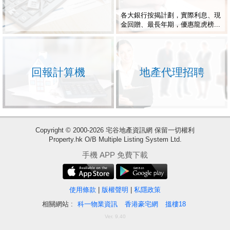
各大銀行按揭計劃，實際利息、現
金回贈、最長年期，優惠龍虎榜...
回報計算機
地產代理招聘
Copyright © 2000-2026 宅谷地產資訊網 保留一切權利
Property.hk O/B Multiple Listing System Ltd.
收
手機 APP 免費下載
藏
樓
盤
使用條款
|
版權聲明
|
私隱政策
相關網站 :
科一物業資訊
香港豪宅網
搵樓18
繁
简
ENG
Ver. 9.40
體
体