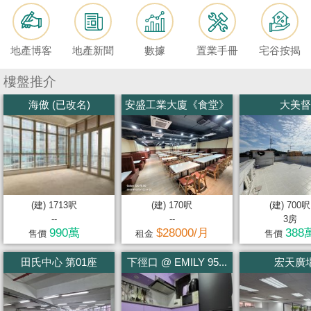
按
揭
地產博客
地產新聞
數據
置業手冊
宅谷按揭
地
產
樓盤推介
博
海傲 (已改名)
安盛工業大廈《食堂》
大美督
客
地
產
新
聞
(建) 1713呎
(建) 170呎
(建) 700呎
--
--
3房
數
990萬
$28000/月
388
售價
租金
售價
據
田氏中心 第01座
下徑口 @ EMILY 95...
宏天廣
公
佈