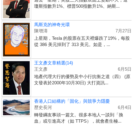
瓊斯指數升1%、標普500指數升1%、納斯...
馬斯克的神奇光環
陳增濤
7月27日
上星期，Tesla 的股票在五天裡爆跌了19%，每股
從 386 美元掉到了 313 美元。如是，...
王文彥文章精選(14)
王文彥
6月5日
地產代理大行的優勢及中小行抗衡之道（四） (原
文發表於2000年10月30日) 大打資訊...
香港人口結構的「固化」與競爭力隱憂
歷史長河
6月4日
轉發綱友事頭一篇文。很多本地人一談到「換
血」或引進高才（如 TTPS），就會產生極...