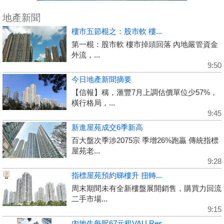
地產新聞
樓市五節棍之：股市軟 樓...
第一棍：股市軟 樓市掉頭回落 內地嚴管資金
外流，...
9:50
今日地產新聞摘要
【信報】稱，滙豐7月上調估價單位少57%，
橫行格局，...
9:45
新進屋苑成交6季新高
百大盤次季涉2075宗 季增26%跑贏 傳統指標
屋苑老...
9:28
指標屋苑預約睇樓升 扭轉...
周末期間未有全新樓盤展開銷售，購買力回流
二手市場...
9:15
內地生每呎67元租VAU Res...