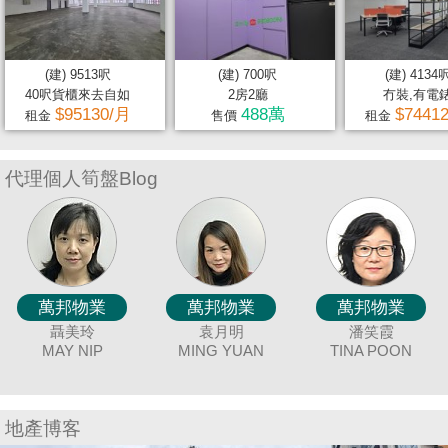
置
業
手
(建) 9513呎
(建) 700呎
(建) 4134
冊
40呎貨櫃來去自如
2房2廳
冇裝,有電
$95130/月
488萬
$7441
租金
售價
租金
關
於
代理個人筍盤Blog
我
們
萬邦物業
萬邦物業
萬邦物業
萬邦物業
萬邦物業
萬邦物業
萬邦物業
萬邦物業
萬邦物業
萬邦物業
萬邦物業
萬邦物業
萬邦物業
萬邦物業
萬邦物業
萬邦物業
萬邦物業
萬邦物業
唐英霞
黃美英
廖細鳳
冼嘉臻
聶美玲
陳蘭貞
余志雄
顏志鴻
蔡秀晶
袁月明
連愛玲
謝愛珍
吳美美
張明成
童麗珍
伍志達
陳詩佩
潘笑霞
DEBBIE TONG
BORIS SIN
SISI LIAO
MAGGIE
MAY NIP
COCO CHAN
DAVID NGAN
MING YUAN
JIMMY YU
CRYSTAL
JUNE TSE
ELIZA LIN
MEI NG
CANDY CHAN
JOEY TONG
TINA POON
TAT NG
RICAR
AN
WONG
CHOY
CHEUNG
地產博客