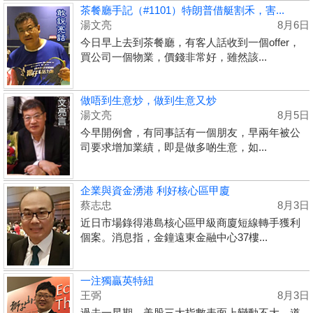
茶餐廳手記（#1101）特朗普借艇割禾，害...
湯文亮
8月6日
今日早上去到茶餐廳，有客人話收到一個offer，
買公司一個物業，價錢非常好，雖然該...
做唔到生意炒，做到生意又炒
湯文亮
8月5日
今早開例會，有同事話有一個朋友，早兩年被公
司要求增加業績，即是做多啲生意，如...
企業與資金湧港 利好核心區甲廈
蔡志忠
8月3日
近日市場錄得港島核心區甲級商廈短線轉手獲利
個案。消息指，金鐘遠東金融中心37樓...
一注獨贏英特紐
王弼
8月3日
過去一星期，美股三大指數表面上變動不大，道