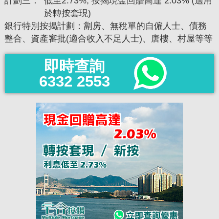
計劃三：
低至2.73%, 按揭現金回贈高達 2.03% (適用
於轉按套現)
銀行特別按揭計劃：劏房、無稅單的自僱人士、債務
整合、資產審批(適合收入不足人士)、唐樓、村屋等等
即時查詢
6332 2553