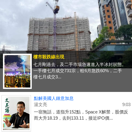
樓市殺跌線出現
七月剛過去，及二手市場急速進入半冰封狀態。
一手樓七月成交731宗，較6月急跌60%，二手
樓七月成交3...
點解美國人鍾意加息
湯文亮
9:03
一宿無話，道指升152點，Space X解禁，股價反
而大升18.19，去到133.11，接近IPO價...