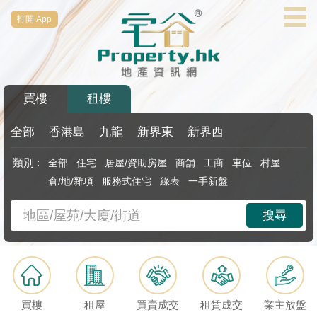
打開 App
代
理
主
頁
買樓
租樓
搵
樓/
全部
香港島
九龍
新界東
新界西
成
類別 :
全部
住宅
居屋/資助房屋
商舖
工商
車位
村屋
交
倉/地/雜項
服務式住宅
綠表
一手新盤
業
搜尋
主
放
盤
宅
買樓
租屋
買賣成交
租賃成交
業主放盤
谷