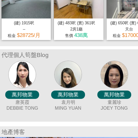
置
業
手
(建) 1915呎
(建) 483呎 (實) 361呎
(建) 650呎 (實)
冊
--
2房1廳
天台
$28725/月
438萬
$1700
租金
售價
租金
關
於
代理個人筍盤Blog
我
們
萬邦物業
萬邦物業
萬邦物業
萬邦物業
萬邦物業
萬邦物業
萬邦物業
萬邦物業
萬邦物業
萬邦物業
萬邦物業
萬邦物業
萬邦物業
萬邦物業
萬邦物業
萬邦物
冼嘉臻
廖細鳳
唐英霞
黃美英
聶美玲
蔡秀晶
謝愛珍
袁月明
余志雄
連愛玲
陳蘭貞
吳美美
張明成
羅貝銘
童麗珍
潘笑霞
DEBBIE TONG
BORIS SIN
SISI LIAO
MAGGIE
MAY NIP
MING YUAN
JUNE TSE
CRYSTAL
JIMMY YU
COCO CHAN
ELIZA LIN
MEI NG
JOEY TONG
MING LO
RICAR
TINA PO
AN
C
WONG
CHOY
CHEUNG
地產博客