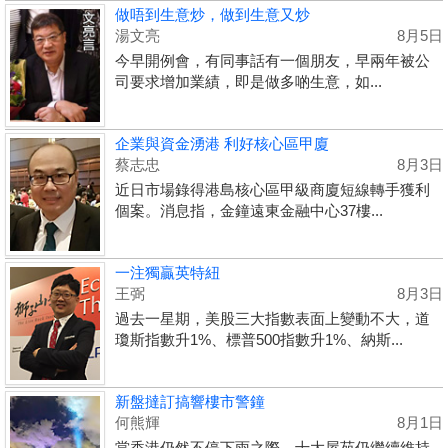
做唔到生意炒，做到生意又炒
湯文亮
8月5日
今早開例會，有同事話有一個朋友，早兩年被公
司要求增加業績，即是做多啲生意，如...
企業與資金湧港 利好核心區甲廈
蔡志忠
8月3日
近日市場錄得港島核心區甲級商廈短線轉手獲利
個案。消息指，金鐘遠東金融中心37樓...
一注獨贏英特紐
王弼
8月3日
過去一星期，美股三大指數表面上變動不大，道
瓊斯指數升1%、標普500指數升1%、納斯...
新盤撻訂搞響樓市警鐘
何熊輝
8月1日
當香港仍然不停下雨之際，十大屋苑仍繼續維持