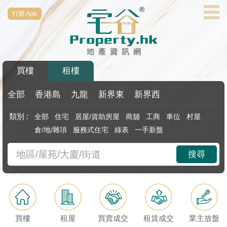
打開 App
代
理
主
頁
買樓
租樓
搵
樓/
全部
香港島
九龍
新界東
新界西
成
類別 :
全部
住宅
居屋/資助房屋
商舖
工商
車位
村屋
交
倉/地/雜項
服務式住宅
綠表
一手新盤
業
搜尋
主
放
盤
宅
買樓
租屋
買賣成交
租賃成交
業主放盤
谷