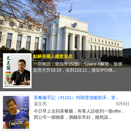
點解美國人鍾意加息
一宿無話，道指升152點，Space X解禁，股價
反而大升18.19，去到133.11，接近IPO價...
茶餐廳手記（#1101）特朗普借艇割禾，害...
湯文亮
8月6日
今日早上去到茶餐廳，有客人話收到一個offer，
買公司一個物業，價錢非常好，雖然該...