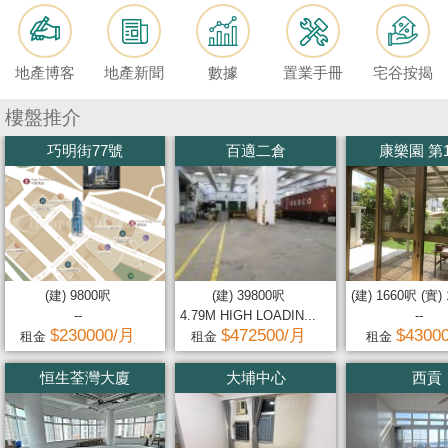
按
揭
地產博客
地產新聞
數據
置業手冊
宅谷按揭
地
產
樓盤推介
博
巧明街77號
百適二倉
康樂園 第
客
地
產
新
聞
(建) 9800呎
(建) 39800呎
(建) 1660呎 (實)
--
4.79M HIGH LOADIN...
--
數
$230000/月
$472500/月
$4300
租金
租金
租金
據
恒生荃灣大廈
大埔中心
西貢
公
佈