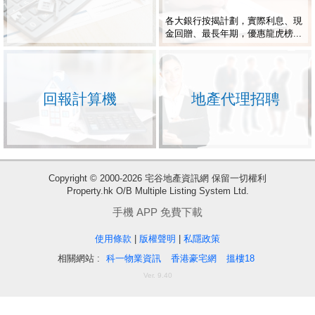
各大銀行按揭計劃，實際利息、現
金回贈、最長年期，優惠龍虎榜...
回報計算機
地產代理招聘
收
Copyright © 2000-2026 宅谷地產資訊網 保留一切權利
Property.hk O/B Multiple Listing System Ltd.
藏
樓
手機 APP 免費下載
盤
使用條款
|
版權聲明
|
私隱政策
相關網站 :
科一物業資訊
香港豪宅網
搵樓18
繁
简
ENG
Ver. 9.40
體
体