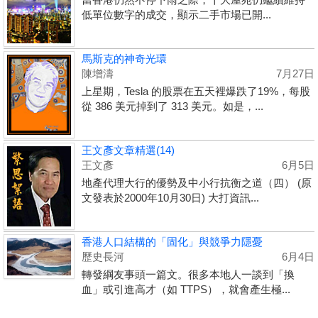
低單位數字的成交，顯示二手市場已開...
馬斯克的神奇光環
陳增濤
7月27日
上星期，Tesla 的股票在五天裡爆跌了19%，每股
從 386 美元掉到了 313 美元。如是，...
王文彥文章精選(14)
王文彥
6月5日
地產代理大行的優勢及中小行抗衡之道（四） (原
文發表於2000年10月30日) 大打資訊...
香港人口結構的「固化」與競爭力隱憂
歷史長河
6月4日
轉發綱友事頭一篇文。很多本地人一談到「換
血」或引進高才（如 TTPS），就會產生極...