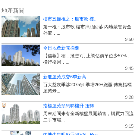
地產新聞
樓市五節棍之：股市軟 樓...
第一棍：股市軟 樓市掉頭回落 內地嚴管資金
外流，...
9:50
今日地產新聞摘要
【信報】稱，滙豐7月上調估價單位少57%，
橫行格局，...
9:45
新進屋苑成交6季新高
百大盤次季涉2075宗 季增26%跑贏 傳統指標
屋苑老...
9:28
指標屋苑預約睇樓升 扭轉...
周末期間未有全新樓盤展開銷售，購買力回流
二手市場...
9:15
內地生每呎67元租VAU Res...