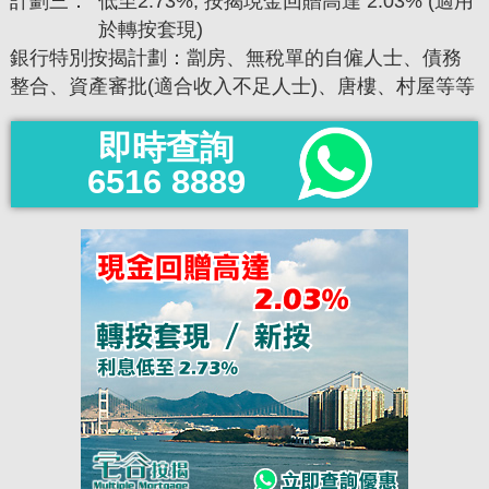
計劃三：
低至2.73%, 按揭現金回贈高達 2.03% (適用
於轉按套現)
銀行特別按揭計劃：劏房、無稅單的自僱人士、債務
整合、資產審批(適合收入不足人士)、唐樓、村屋等等
即時查詢
6516 8889