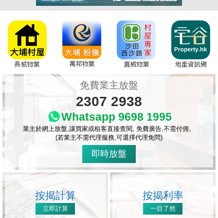
免費業主放盤
2307 2938
Whatsapp 9698 1995
業主於網上放盤,讓買家或租客直接查閱, 免費廣告,不需付佣。
(若業主不需代理服務,可選擇代理免問)
即時放盤
按揭計算
按揭利率
立即計算
一目了然