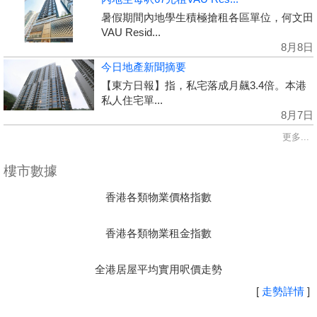
暑假期間內地學生積極搶租各區單位，何文田
VAU Resid...
8月8日
今日地產新聞摘要
【東方日報】指，私宅落成月飆3.4倍。本港
私人住宅單...
8月7日
更多...
樓市數據
香港各類物業價格指數
香港各類物業租金指數
全港居屋平均實用呎價走勢
[
走勢詳情
]