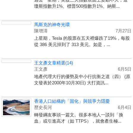
瓊斯指數升1%、標普500指數升1%、納斯...
馬斯克的神奇光環
陳增濤
7月27日
上星期，Tesla 的股票在五天裡爆跌了19%，每股
從 386 美元掉到了 313 美元。如是，...
王文彥文章精選(14)
王文彥
6月5日
地產代理大行的優勢及中小行抗衡之道（四） (原
文發表於2000年10月30日) 大打資訊...
香港人口結構的「固化」與競爭力隱憂
歷史長河
6月4日
轉發綱友事頭一篇文。很多本地人一談到「換
血」或引進高才（如 TTPS），就會產生極...