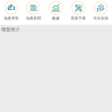
按
揭
地產博客
地產新聞
數據
置業手冊
宅谷按揭
地
產
樓盤推介
博
客
地
產
新
聞
數
據
公
佈