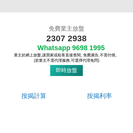
免費業主放盤
2307 2938
Whatsapp 9698 1995
收
業主於網上放盤,讓買家或租客直接查閱, 免費廣告,不需付佣。
藏
(若業主不需代理服務,可選擇代理免問)
樓
即時放盤
盤
繁
简
ENG
體
体
按揭計算
按揭利率
立即計算
一目了然
各大銀行按揭計劃，實際利息、現
金回贈、最長年期，優惠龍虎榜...