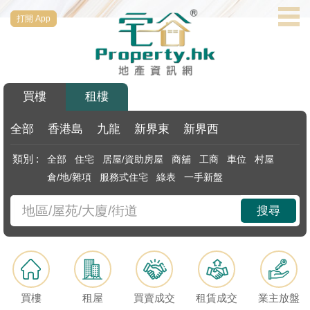
打開 App
代
理
主
頁
買樓
租樓
搵
樓/
全部
香港島
九龍
新界東
新界西
成
類別 :
全部
住宅
居屋/資助房屋
商舖
工商
車位
村屋
交
倉/地/雜項
服務式住宅
綠表
一手新盤
業
搜尋
主
放
盤
宅
買樓
租屋
買賣成交
租賃成交
業主放盤
谷