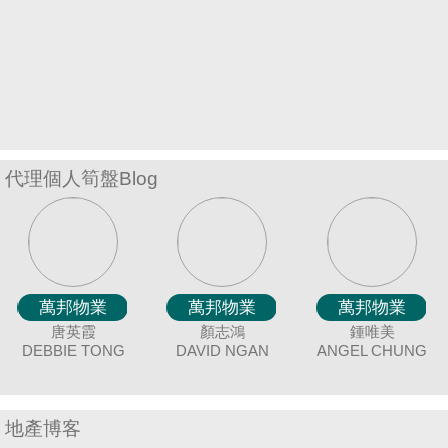
置
業
手
冊
關
於
代理個人筍盤Blog
我
們
萬邦物業
萬邦物業
萬邦物業
萬邦物業
萬邦物業
萬邦物業
萬邦物業
萬邦物業
萬邦物業
萬邦物業
萬邦物業
萬邦物業
萬邦物業
萬邦物業
萬邦物業
黃美英
唐英霞
冼嘉臻
聶美玲
廖細鳳
連愛玲
顏志鴻
余志雄
吳美美
謝愛珍
陳蘭貞
袁月明
蔡秀晶
潘笑霞
鍾唯美
DEBBIE TONG
MAGGIE
BORIS SIN
SISI LIAO
MAY NIP
DAVID NGAN
ELIZA LIN
COCO CHAN
MING YUAN
JIMMY YU
JUNE TSE
CRYSTAL
MEI NG
ANGEL CHUNG
TINA POON
C
J
WONG
CHOY
地產博客