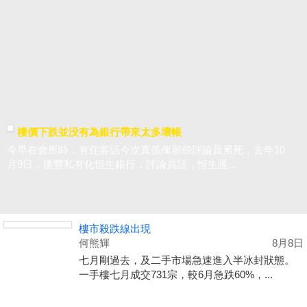
樓價下跌並没有為銀行帶來太多壞帳
今早在會所時，有住客話今次真係俾那些評論員累死，去年10
月9日，匯豐私有化恒生銀行，評論員話，恒生匯...
樓市殺跌線出現
何熊輝
8月8日
七月剛過去，及二手市場急速進入半冰封狀態。
一手樓七月成交731宗，較6月急跌60%，...