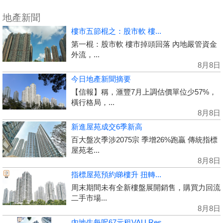
地產新聞
樓市五節棍之：股市軟 樓...
第一棍：股市軟 樓市掉頭回落 內地嚴管資金
外流，...
8月8日
今日地產新聞摘要
【信報】稱，滙豐7月上調估價單位少57%，
橫行格局，...
8月8日
新進屋苑成交6季新高
百大盤次季涉2075宗 季增26%跑贏 傳統指標
屋苑老...
8月8日
指標屋苑預約睇樓升 扭轉...
周末期間未有全新樓盤展開銷售，購買力回流
二手市場...
8月8日
內地生每呎67元租VAU Res...