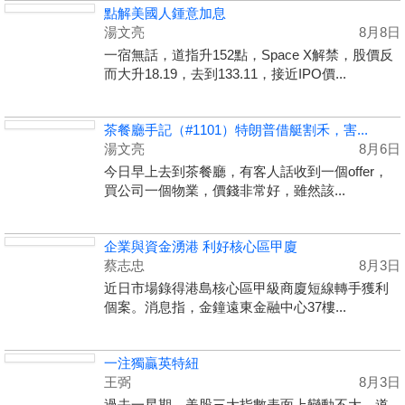
點解美國人鍾意加息
湯文亮
8月8日
一宿無話，道指升152點，Space X解禁，股價反
而大升18.19，去到133.11，接近IPO價...
茶餐廳手記（#1101）特朗普借艇割禾，害...
湯文亮
8月6日
今日早上去到茶餐廳，有客人話收到一個offer，
買公司一個物業，價錢非常好，雖然該...
企業與資金湧港 利好核心區甲廈
蔡志忠
8月3日
近日市場錄得港島核心區甲級商廈短線轉手獲利
個案。消息指，金鐘遠東金融中心37樓...
一注獨贏英特紐
王弼
8月3日
過去一星期，美股三大指數表面上變動不大，道