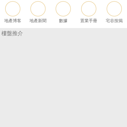
按
揭
地產博客
地產新聞
數據
置業手冊
宅谷按揭
地
產
樓盤推介
博
客
地
產
新
收
聞
藏
樓
數
盤
據
公
繁
简
ENG
佈
體
体