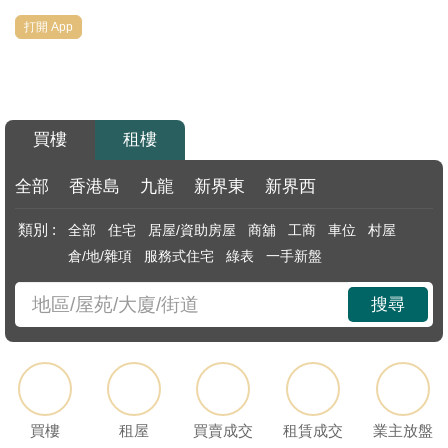
代
打開 App
理
主
頁
買樓
租樓
搵
樓/
全部
香港島
九龍
新界東
新界西
成
類別 :
全部
住宅
居屋/資助房屋
商舖
工商
車位
村屋
交
倉/地/雜項
服務式住宅
綠表
一手新盤
業
搜尋
主
放
盤
宅
買樓
租屋
買賣成交
租賃成交
業主放盤
谷