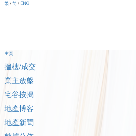
繁
/
简
/
ENG
主頁
搵樓/成交
業主放盤
宅谷按揭
地產博客
地產新聞
數據公佈