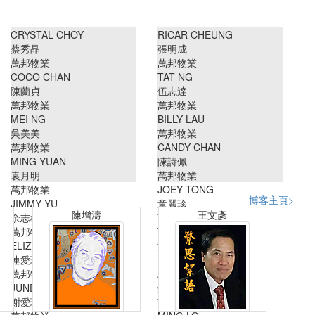
CRYSTAL CHOY
RICAR CHEUNG
蔡秀晶
張明成
萬邦物業
萬邦物業
COCO CHAN
TAT NG
陳蘭貞
伍志達
萬邦物業
萬邦物業
MEI NG
BILLY LAU
吳美美
萬邦物業
萬邦物業
CANDY CHAN
MING YUAN
陳詩佩
袁月明
萬邦物業
萬邦物業
JOEY TONG
博客主頁>
JIMMY YU
童麗珍
陳增濤
王文彥
余志雄
萬邦物業
萬邦物業
TINA POON
ELIZA LIN
潘笑霞
連愛玲
萬邦物業
萬邦物業
ANGEL CHUNG
JUNE TSE
鍾唯美
謝愛珍
萬邦物業