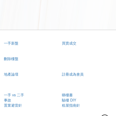
一手新盤
買賣成交
刪除樓盤
地產論壇
註冊成為會員
一手 vs 二手
睇樓書
事故
驗樓 DIY
置業避雷針
租屋指南針