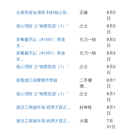
與資金湧港...
一注獨贏英特紐
新盤撻訂搞響樓...
企業與資金湧港 利好核心區...
正確
8月3
日
個人理財 之“物業投資（1）”
占士
8月3
日
茶餐廳手記（#1097）香港
引刀一快
8月3
女...
日
茶餐廳手記（#1097）香港
引刀一快
8月3
女...
日
個人理財 之“物業投資（1）”
占士
8月2
日
新盤撻訂搞響樓市警鐘
二手樓
8月1
價...
日
個人理財 之“物業投資（1）”
占士
8月1
日
激活工商舖市場 經濟才真正...
好奇怪
8月1
日
激活工商舖市場 經濟才真正...
大彊
7月
31日