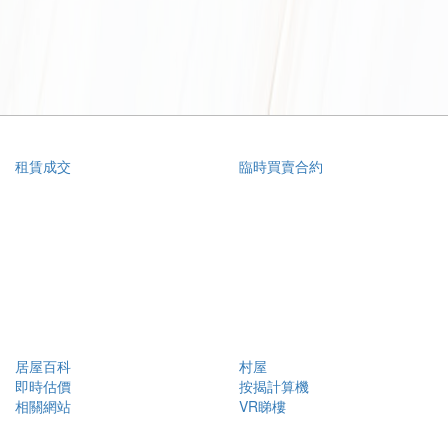
租賃成交
臨時買賣合約
居屋百科
村屋
即時估價
按揭計算機
相關網站
VR睇樓