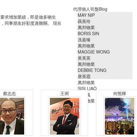
代理個人筍盤Blog
MAY NIP
司要求增加業績，即是做多啲生
聶美玲
，同事朋友好彩度過難關。 現在
萬邦物業
BORIS SIN
冼嘉臻
萬邦物業
MAGGIE WONG
黃美英
萬邦物業
DEBBIE TONG
唐英霞
萬邦物業
SISI LIAO
蔡志忠
王弼
何熊輝
廖細鳳
萬邦物業