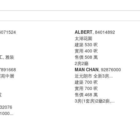
倉/地/雜項
服務式住宅
綠表
一手新盤
66071524
ALBERT
, 84014892
太湖花園
建築 530 呎
實用 400 呎
工, 雅裝
售價 508 萬
2房2廳
97891668
MAN CHAN
, 92876000
屋苑中層
近元朗市 全新3房...
建築 700 呎
實用 700 呎
電
售價 468 萬
3房(1套房)2廳2廁,...
132076
00...