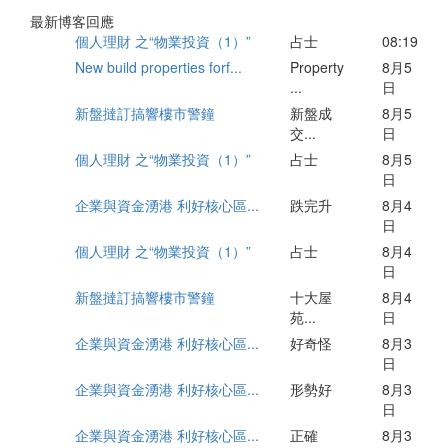
政治人物要斷六親
茶餐廳手記（#1...
企業
最新博客回應
個人理財 之“物業投資（1）”
占士
08:19
New build properties forf...
Property
8月5
...
日
新盤撻訂搞響樓市警鐘
新盤成
8月5
交...
日
個人理財 之“物業投資（1）”
占士
8月5
日
企業與資金湧港 利好核心區...
跌完升
8月4
日
個人理財 之“物業投資（1）”
占士
8月4
日
新盤撻訂搞響樓市警鐘
十大屋
8月4
苑...
日
企業與資金湧港 利好核心區...
好奇怪
8月3
日
企業與資金湧港 利好核心區...
形勢好
8月3
日
企業與資金湧港 利好核心區...
正確
8月3