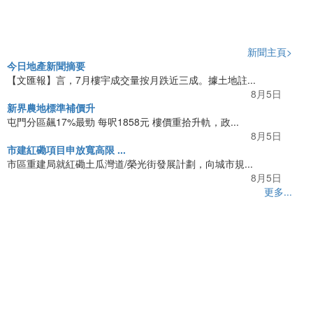
新聞主頁>
今日地產新聞摘要
【文匯報】言，7月樓宇成交量按月跌近三成。據土地註...
8月5日
新界農地標準補價升
屯門分區飆17%最勁 每呎1858元 樓價重拾升軌，政...
8月5日
市建紅磡項目申放寬高限 ...
市區重建局就紅磡土瓜灣道/榮光街發展計劃，向城市規...
8月5日
更多...