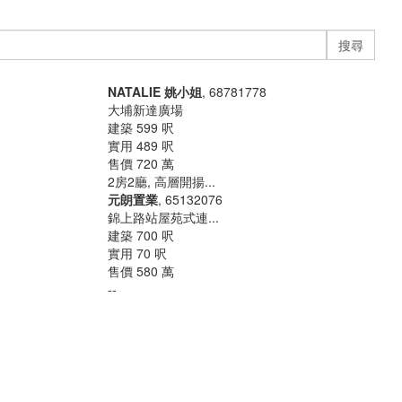
搜尋
NATALIE 姚小姐
, 68781778
大埔新達廣場
建築 599 呎
實用 489 呎
售價 720 萬
2房2廳, 高層開揚...
元朗置業
, 65132076
錦上路站屋苑式連...
建築 700 呎
實用 70 呎
售價 580 萬
--