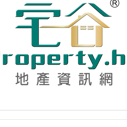
倉/地/雜項
服務式住宅
綠表
一手新盤