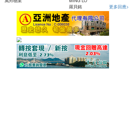
萬邦物業
MING LO
馬斯克的神奇光環
王文彥文章精選...
羅貝銘
更多回應>
萬邦物業