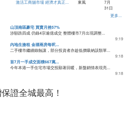
激活工商舖市場 經濟才真正...
東風
7月
31日
更多...
山頂南區豪宅 買賣月挫57%
涉額跌四成 仍錄4宗逾億成交 整體樓市7月出現調整...
9:19
內地生搶租 金禧兩房每呎...
二手樓市繼續錄蝕讓，部分投資者亦趁低價吸納該類單...
9:18
首7月一手成交面積667萬...
今年本港一手住宅市場交投顯著回暖，新盤銷情表現亮...
9:18
回贈保證全城最高！