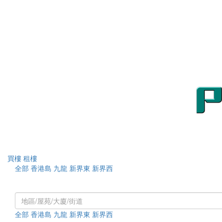
買樓
租樓
全部
香港島
九龍
新界東
新界西
類別 :
全部
住宅
居屋/資助房屋
商舖
工商
車位
村屋
全部
香港島
九龍
新界東
新界西