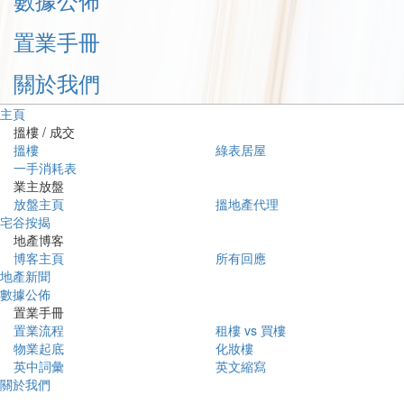
置業手冊
關於我們
主頁
搵樓 / 成交
搵樓
綠表居屋
一手消耗表
業主放盤
放盤主頁
搵地產代理
宅谷按揭
地產博客
博客主頁
所有回應
地產新聞
數據公佈
置業手冊
置業流程
租樓 vs 買樓
物業起底
化妝樓
英中詞彙
英文縮寫
關於我們