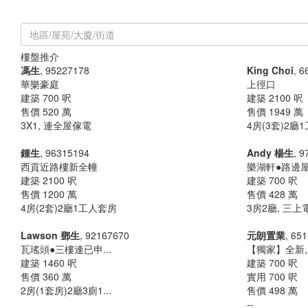
類別 :
全部
住宅
居屋/資助房屋
商舖
工商
車位
村屋
樓盤推介
馮生
, 95227178
King Choi
, 
華樂豪庭
上徑口
建築 700 呎
建築 2100 呎
售價 520 萬
售價 1949 萬
3X1, 連全屋傢電
4房(3套)2廳1
鍾生
, 96315194
Andy 楊生
, 
西貢近路樓新全幢
樂湖軒●路邊
建築 2100 呎
建築 700 呎
售價 1200 萬
售價 428 萬
4房(2套)2廳1工人套房
3房2廳, 三上
Lawson 鄧生
, 92167670
元朗置業
, 65
瓦瑤頭●三樓連已申...
【獨家】全新,10
建築 1460 呎
建築 700 呎
售價 360 萬
實用 700 呎
2房(1套房)2廳3廁1...
售價 498 萬
--