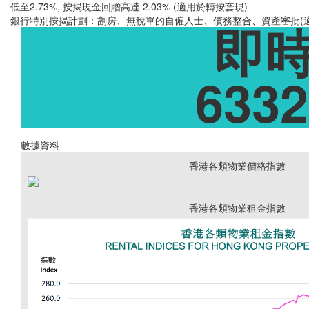
低至2.73%, 按揭現金回贈高達 2.03% (適用於轉按套現)
銀行特別按揭計劃：劏房、無稅單的自僱人士、債務整合、資產審批(
即
6332
數據資料
香港各類物業價格指數
香港各類物業租金指數