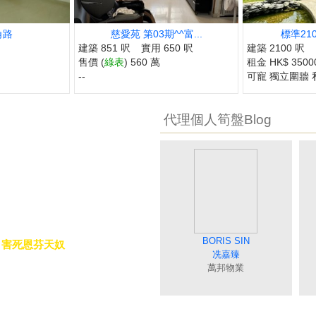
角路
慈愛苑 第03期^^富...
標準210
建築 851 呎
實用 650 呎
建築 2100 呎
售價 (
綠表
) 560 萬
租金 HK$ 3500
--
可寵 獨立圍牆 私
代理個人筍盤Blog
MAGGIE WONG
DEBBIE TONG
BORIS SIN
MAY NIP
SISI LIAO
，害死恩芬天奴
黃美英
聶美玲
唐英霞
冼嘉臻
廖細鳳
fer，買公司一個物業，價錢非常
萬邦物業
萬邦物業
萬邦物業
萬邦物業
萬邦物業
好，唔能夠唔攞返公司，不過，睇
..