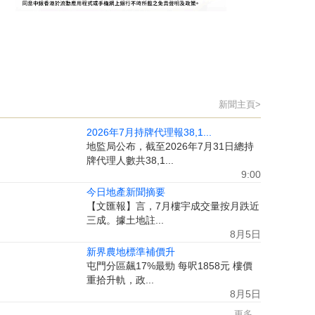
新聞主頁>
2026年7月持牌代理報38,1...
地監局公布，截至2026年7月31日總持
牌代理人數共38,1...
9:00
今日地產新聞摘要
【文匯報】言，7月樓宇成交量按月跌近
三成。據土地註...
8月5日
新界農地標準補價升
屯門分區飆17%最勁 每呎1858元 樓價
重拾升軌，政...
8月5日
更多...