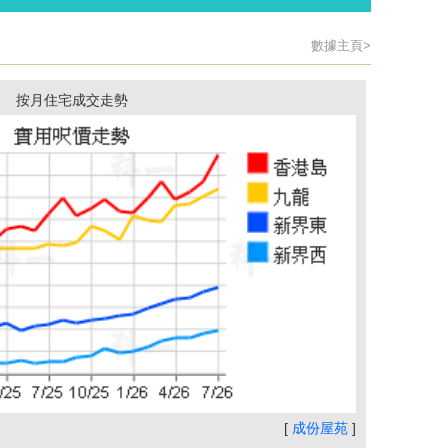
數據主頁>
按月住宅成交走勢
[
成份屋苑
]