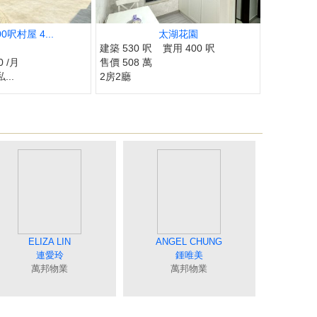
0呎村屋 4...
太湖花園
建築 530 呎
實用 400 呎
0 /月
售價 508 萬
...
2房2廳
COCO CHAN
MING YUAN
ELIZA LIN
MEI NG
CRYSTAL CHOY
JIMMY YU
JUNE TSE
RICAR CHEUNG
ANGEL CHUNG
JOEY TONG
MING LO
CANDY CHAN
TINA POON
BILLY LAU
TAT NG
陳蘭貞
吳美美
袁月明
連愛玲
蔡秀晶
余志雄
謝愛珍
羅貝銘
童麗珍
張明成
鍾唯美
陳詩佩
伍志達
潘笑霞
萬邦物業
萬邦物業
萬邦物業
萬邦物業
萬邦物業
萬邦物業
萬邦物業
萬邦物業
萬邦物業
萬邦物業
萬邦物業
萬邦物業
萬邦物業
萬邦物業
萬邦物業