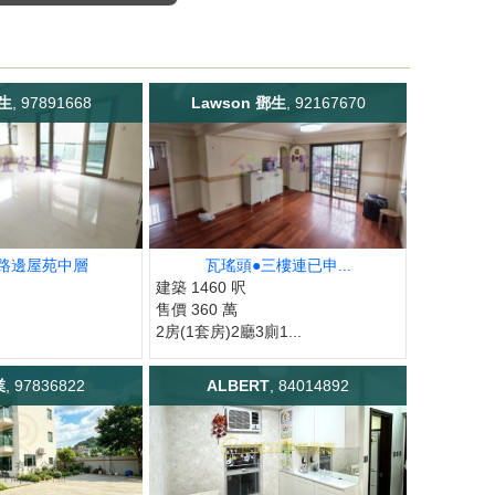
楊生
, 97891668
Lawson 鄧生
, 92167670
路邊屋苑中層
瓦瑤頭●三樓連已申...
建築 1460 呎
售價 360 萬
2房(1套房)2廳3廁1...
業
, 97836822
ALBERT
, 84014892