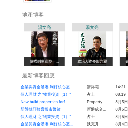
地產博客
湯文亮
湯文亮
做唔到生意炒，...
政治人物要斷六親
最新博客回應
企業與資金湧港 利好核心區...
講得啱
14:21
個人理財 之“物業投資（1）”
占士
08:19
New build properties forf...
Property ...
8月5日
新盤撻訂搞響樓市警鐘
新盤成交...
8月5日
個人理財 之“物業投資（1）”
占士
8月5日
企業與資金湧港 利好核心區...
跌完升
8月4日