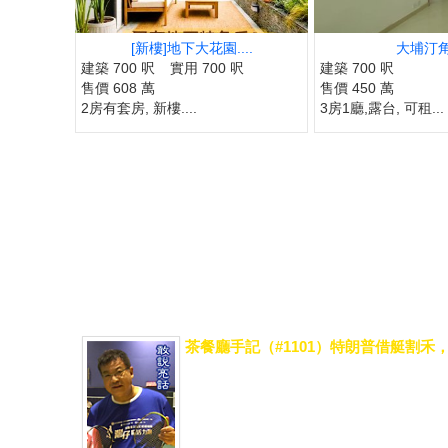
[新樓]地下大花園....
大埔汀
建築 700 呎
實用 700 呎
建築 700 呎
售價 608 萬
售價 450 萬
2房有套房, 新樓....
3房1廳,露台, 可租...
茶餐廳手記（#1101）特朗普借艇割禾
今日早上去到茶餐廳，有客人話收到一個of
好，雖然該物業是公司非賣品，但價錢咁
到FIFA賣世界盃事件，主席恩芬天奴可能會.