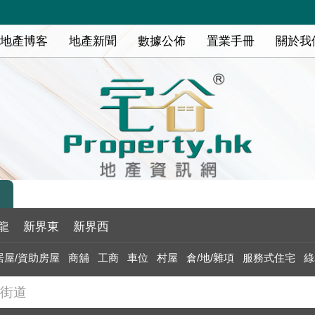
地產博客
地產新聞
數據公佈
置業手冊
關於我
龍
新界東
新界西
居屋/資助房屋
商舖
工商
車位
村屋
倉/地/雜項
服務式住宅
綠