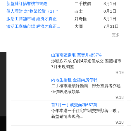
新盤撻訂搞響樓市警鐘
二手樓價...
8月1日
個人理財 之“物業投資（1）”
占士
8月1日
激活工商舖市場 經濟才真正...
好奇怪
8月1日
激活工商舖市場 經濟才真正...
大彊
7月31日
更多...
山頂南區豪宅 買賣月挫57%
涉額跌四成 仍錄4宗逾億成交 整體樓市
7月出現調整...
9:19
內地生搶租 金禧兩房每呎...
二手樓市繼續錄蝕讓，部分投資者亦趁
低價吸納該類單...
9:18
首7月一手成交面積667萬...
今年本港一手住宅市場交投顯著回暖，
新盤銷情表現亮...
9:18