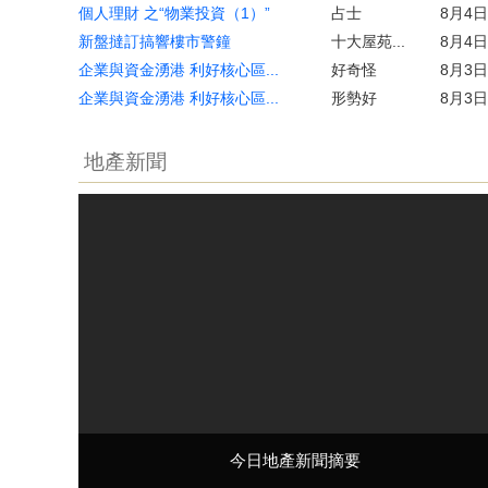
個人理財 之“物業投資（1）”
占士
8月4日
新盤撻訂搞響樓市警鐘
十大屋苑...
8月4日
企業與資金湧港 利好核心區...
好奇怪
8月3日
企業與資金湧港 利好核心區...
形勢好
8月3日
地產新聞
今日地產新聞摘要