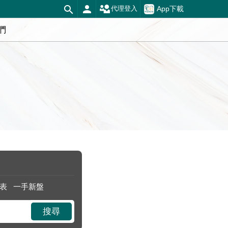
App下載
代理登入
們
表
一手新盤
搜尋