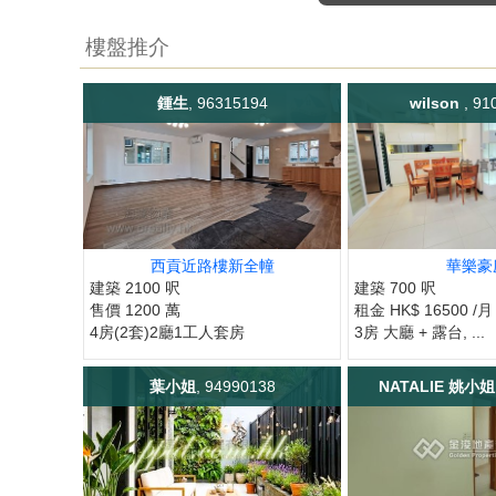
樓盤推介
鍾生
, 96315194
wilson
, 91
西貢近路樓新全幢
華樂豪
建築 2100 呎
建築 700 呎
售價 1200 萬
租金 HK$ 16500 /月
4房(2套)2廳1工人套房
3房 大廳 + 露台, ...
葉小姐
, 94990138
NATALIE 姚小姐