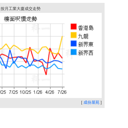
按月工業大廈成交走勢
[
成份屋苑
]