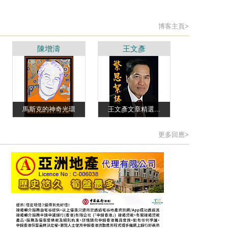
博客主頁>
陳增濤
王文彥
馬斯克的神奇光環
王文彥文章精選...
更多回應>