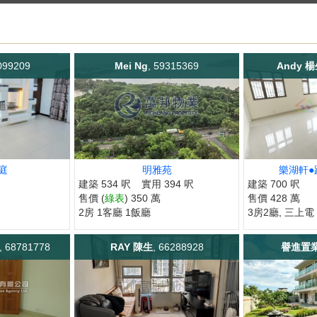
099209
Mei Ng
, 59315369
Andy 
庭
明雅苑
樂湖軒●
建築 534 呎
實用 394 呎
建築 700 呎
售價 (
綠表
) 350 萬
售價 428 萬
2房 1客廳 1飯廳
3房2廳, 三上電
, 68781778
RAY 陳生
, 66288928
譽進置