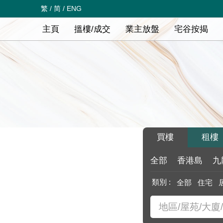
繁
/
简
/
ENG
主頁
搵樓/成交
業主放盤
宅谷按揭
買樓
租樓
全部
香港島
九
類別 :
全部
住宅