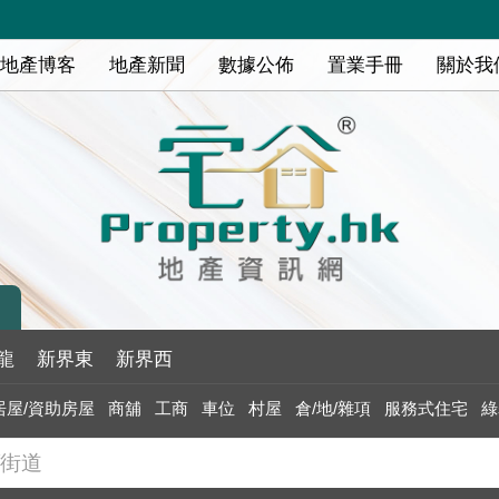
地產博客
地產新聞
數據公佈
置業手冊
關於我
龍
新界東
新界西
居屋/資助房屋
商舖
工商
車位
村屋
倉/地/雜項
服務式住宅
綠