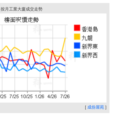
按月工業大廈成交走勢
[
成份屋苑
]