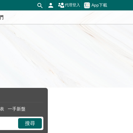
App下載
代理登入
們
表
一手新盤
搜尋