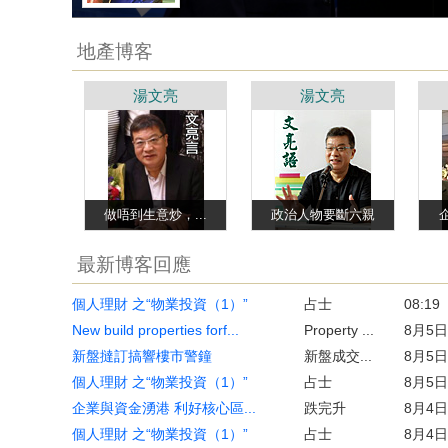
地產博客
湯文亮
湯文亮
做唔到生意炒，...
政治人物要斷六親
最新博客回應
個人理財 之“物業投資（1）”
占士
08:19
New build properties forf...
Property ...
8月5日
新盤撻訂搞響樓市警鐘
新盤成交...
8月5日
個人理財 之“物業投資（1）”
占士
8月5日
企業與資金湧港 利好核心區...
跌完升
8月4日
個人理財 之“物業投資（1）”
占士
8月4日