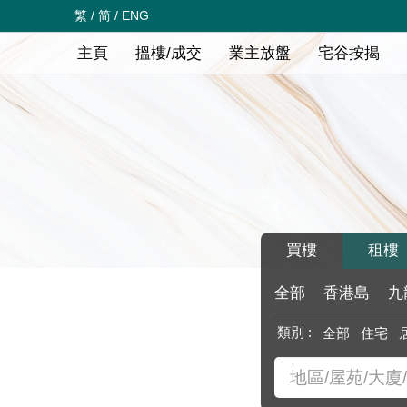
繁
/
简
/
ENG
主頁
搵樓/成交
業主放盤
宅谷按揭
買樓
租樓
全部
香港島
九
類別 :
全部
住宅