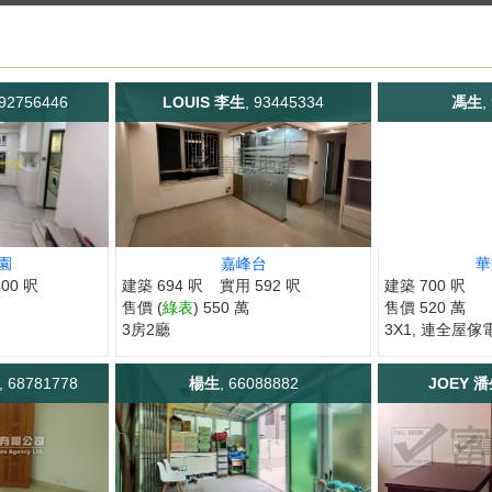
 92756446
LOUIS 李生
, 93445334
馮生
,
園
嘉峰台
華
00 呎
建築 694 呎
實用 592 呎
建築 700 呎
售價 (
綠表
) 550 萬
售價 520 萬
3房2廳
3X1, 連全屋傢
, 68781778
楊生
, 66088882
JOEY 