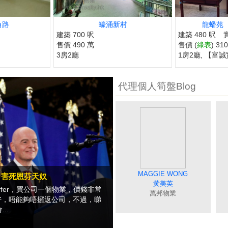
角路
蠔涌新村
龍蟠苑 
建築 700 呎
建築 480 呎
售價 490 萬
售價 (
綠表
) 31
3房2廳
1房2廳, 【富
代理個人筍盤Blog
MAGGIE WONG
DEBBIE TONG
BORIS SIN
SISI LIAO
MAY NIP
，害死恩芬天奴
廖細鳳
唐英霞
聶美玲
冼嘉臻
黃美英
fer，買公司一個物業，價錢非常
萬邦物業
萬邦物業
萬邦物業
萬邦物業
萬邦物業
好，唔能夠唔攞返公司，不過，睇
..