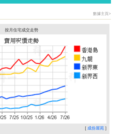
數據主頁>
按月住宅成交走勢
[
成份屋苑
]