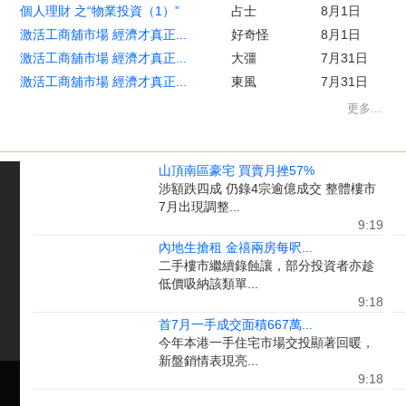
個人理財 之“物業投資（1）”
占士
8月1日
激活工商舖市場 經濟才真正...
好奇怪
8月1日
激活工商舖市場 經濟才真正...
大彊
7月31日
激活工商舖市場 經濟才真正...
東風
7月31日
更多...
山頂南區豪宅 買賣月挫57%
涉額跌四成 仍錄4宗逾億成交 整體樓市
7月出現調整...
9:19
內地生搶租 金禧兩房每呎...
二手樓市繼續錄蝕讓，部分投資者亦趁
低價吸納該類單...
9:18
首7月一手成交面積667萬...
今年本港一手住宅市場交投顯著回暖，
新盤銷情表現亮...
9:18