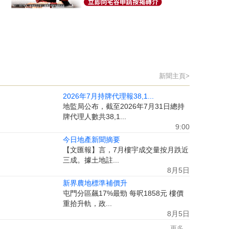
新聞主頁>
2026年7月持牌代理報38,1...
地監局公布，截至2026年7月31日總持
牌代理人數共38,1...
9:00
今日地產新聞摘要
【文匯報】言，7月樓宇成交量按月跌近
三成。據土地註...
8月5日
新界農地標準補價升
屯門分區飆17%最勁 每呎1858元 樓價
重拾升軌，政...
8月5日
更多...