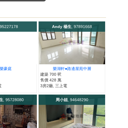
 95227178
Andy 楊生
, 97891668
樂豪庭
樂湖軒●路邊屋苑中層
建築 700 呎
售價 428 萬
電
3房2廳, 三上電
潘生
, 95728080
周小姐
, 94648290