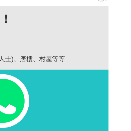
高！
人士)、唐樓、村屋等等