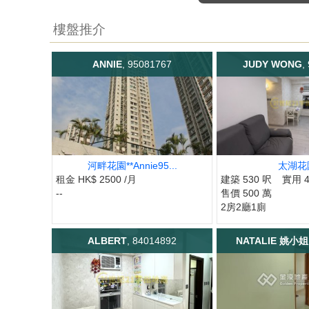
樓盤推介
ANNIE
, 95081767
JUDY WONG
,
河畔花園**Annie95...
太湖花
租金 HK$ 2500 /月
建築 530 呎
實用 4
--
售價 500 萬
2房2廳1廁
ALBERT
, 84014892
NATALIE 姚小姐