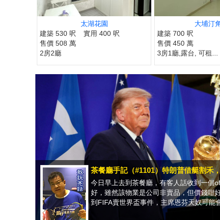
太湖花園
大埔汀
建築 530 呎
實用 400 呎
建築 700 呎
售價 508 萬
售價 450 萬
2房2廳
3房1廳,露台, 可租...
茶餐廳手記（#1101）特朗普借艇割禾
今日早上去到茶餐廳，有客人話收到一個of
好，雖然該物業是公司非賣品，但價錢咁
到FIFA賣世界盃事件，主席恩芬天奴可能會.