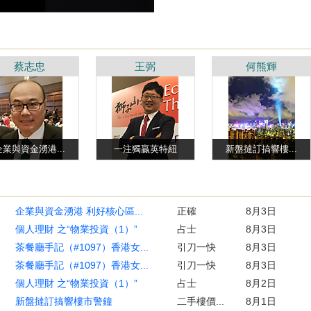
蔡志忠
王弼
何熊輝
企業與資金湧港...
一注獨贏英特紐
新盤撻訂搞響樓...
企業與資金湧港 利好核心區...
正確
8月3日
個人理財 之“物業投資（1）”
占士
8月3日
茶餐廳手記（#1097）香港女...
引刀一快
8月3日
茶餐廳手記（#1097）香港女...
引刀一快
8月3日
個人理財 之“物業投資（1）”
占士
8月2日
新盤撻訂搞響樓市警鐘
二手樓價...
8月1日