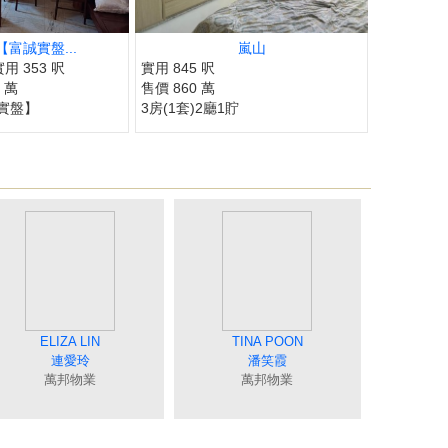
【富誠實盤...
嵐山
實用 353 呎
實用 845 呎
0 萬
售價 860 萬
誠實盤】
3房(1套)2廳1貯
COCO CHAN
MING YUAN
JIMMY YU
ELIZA LIN
MEI NG
CRYSTAL CHOY
JUNE TSE
ANGEL CHUNG
JOEY TONG
TINA POON
BILLY LAU
TAT NG
RICAR CHEUNG
CANDY CHAN
MING LO
陳蘭貞
吳美美
袁月明
余志雄
連愛玲
謝愛珍
蔡秀晶
鍾唯美
伍志達
童麗珍
潘笑霞
陳詩佩
羅貝銘
張明成
萬邦物業
萬邦物業
萬邦物業
萬邦物業
萬邦物業
萬邦物業
萬邦物業
萬邦物業
萬邦物業
萬邦物業
萬邦物業
萬邦物業
萬邦物業
萬邦物業
萬邦物業