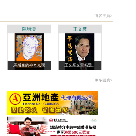
博客主頁>
陳增濤
王文彥
馬斯克的神奇光環
王文彥文章精選...
更多回應>