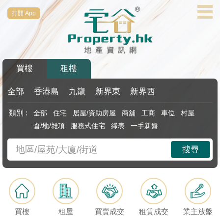
打開 App
代
理
主
頁
買樓
租樓
搵
樓/
全部
香港島
九龍
新界東
新界西
成
類別 :
全部
住宅
居屋/資助房屋
商舖
工商
車位
村屋
交
倉/地/雜項
服務式住宅
綠表
一手新盤
業
搜尋
主
放
盤
宅
買樓
租屋
買賣成交
租賃成交
業主放盤
谷