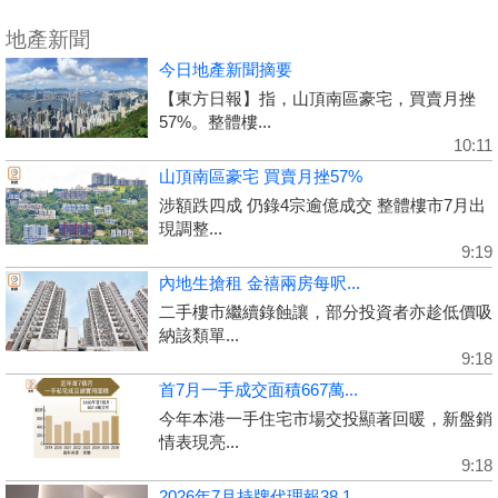
地產新聞
今日地產新聞摘要
【東方日報】指，山頂南區豪宅，買賣月挫
57%。整體樓...
10:11
山頂南區豪宅 買賣月挫57%
涉額跌四成 仍錄4宗逾億成交 整體樓市7月出
現調整...
9:19
內地生搶租 金禧兩房每呎...
二手樓市繼續錄蝕讓，部分投資者亦趁低價吸
納該類單...
9:18
首7月一手成交面積667萬...
今年本港一手住宅市場交投顯著回暖，新盤銷
情表現亮...
9:18
2026年7月持牌代理報38,1...