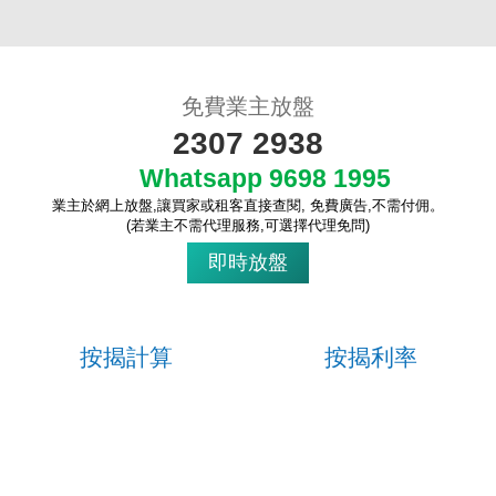
免費業主放盤
2307 2938
Whatsapp 9698 1995
收
業主於網上放盤,讓買家或租客直接查閱, 免費廣告,不需付佣。
藏
(若業主不需代理服務,可選擇代理免問)
樓
即時放盤
盤
繁
简
ENG
體
体
按揭計算
按揭利率
立即計算
一目了然
各大銀行按揭計劃，實際利息、現
金回贈、最長年期，優惠龍虎榜...