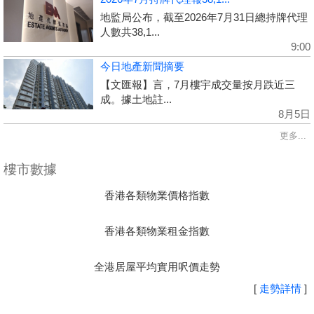
地監局公布，截至2026年7月31日總持牌代理
人數共38,1...
9:00
今日地產新聞摘要
【文匯報】言，7月樓宇成交量按月跌近三
成。據土地註...
8月5日
更多...
樓市數據
香港各類物業價格指數
香港各類物業租金指數
全港居屋平均實用呎價走勢
[
走勢詳情
]