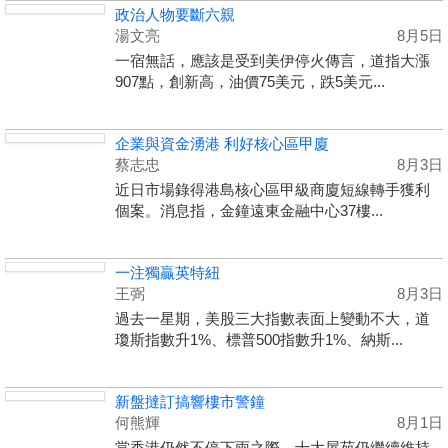
政治人物要斷六親
湯文亮
8月5日
一宿無話，應該是受到美伊停火傳言，道指大漲
907點，創新高，油價75美元，跌5美元...
企業與資金湧港 利好核心區甲廈
蔡志忠
8月3日
近日市場錄得港島核心區甲級商廈短線轉手獲利
個案。消息指，金鐘遠東金融中心37樓...
一注獨贏英特紐
王弼
8月3日
過去一星期，美股三大指數表面上變動不大，道
瓊斯指數升1%、標普500指數升1%、納斯...
新盤撻訂搞響樓市警鐘
何熊輝
8月1日
當香港仍然不停下雨之際，十大屋苑仍繼續維持