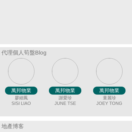
置
業
手
冊
關
於
代理個人筍盤Blog
我
們
萬邦物業
萬邦物業
萬邦物業
萬邦物業
萬邦物業
萬邦物業
萬邦物業
萬邦物業
萬邦物業
萬邦物業
萬邦物業
萬邦物業
萬邦物業
萬邦物業
冼嘉臻
廖細鳳
黃美英
聶美玲
唐英霞
蔡秀晶
謝愛珍
吳美美
袁月明
余志雄
陳蘭貞
連愛玲
童麗珍
BILLY LAU
BORIS SIN
SISI LIAO
DEBBIE TONG
MAGGIE
MAY NIP
JUNE TSE
CRYSTAL
COCO CHAN
MING YUAN
JIMMY YU
ELIZA LIN
MEI NG
JOEY TONG
AN
C
WONG
CHOY
地產博客