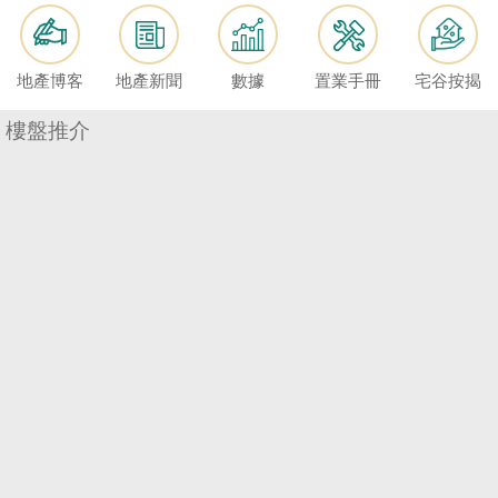
按
揭
地產博客
地產新聞
數據
置業手冊
宅谷按揭
地
產
樓盤推介
博
客
地
產
新
聞
數
據
公
佈