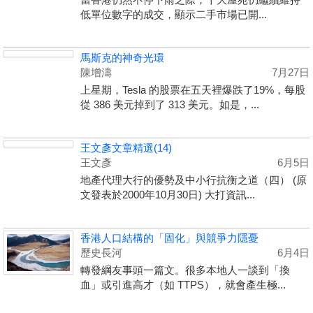
低單位數字的成交，顯示二手市場已開...
馬斯克的神奇光環
陳增濤
7月27日
上星期，Tesla 的股票在五天裡爆跌了19%，每股
從 386 美元掉到了 313 美元。如是，...
王文彥文章精選(14)
王文彥
6月5日
地產代理大行的優勢及中小行抗衡之道（四） (原
文發表於2000年10月30日) 大打資訊...
香港人口結構的「固化」與競爭力隱憂
歷史長河
6月4日
轉發綱友事頭一篇文。很多本地人一談到「換
血」或引進高才（如 TTPS），就會產生極...