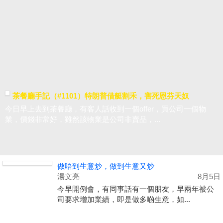
茶餐廳手記（#1101）特朗普借艇割禾，害死恩芬天奴
今日早上去到茶餐廳，有客人話收到一個offer，買公司一個物
業，價錢非常好，雖然該物業是公司非賣品，...
做唔到生意炒，做到生意又炒
湯文亮
8月5日
今早開例會，有同事話有一個朋友，早兩年被公
司要求增加業績，即是做多啲生意，如...