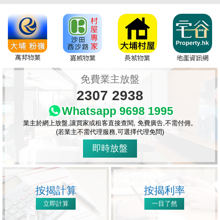
免費業主放盤
2307 2938
Whatsapp 9698 1995
業主於網上放盤,讓買家或租客直接查閱, 免費廣告,不需付佣。
(若業主不需代理服務,可選擇代理免問)
即時放盤
按揭計算
按揭利率
立即計算
一目了然