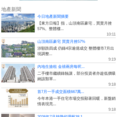
地產新聞
今日地產新聞摘要
【東方日報】指，山頂南區豪宅，買賣月挫
57%。整體樓...
10:11
山頂南區豪宅 買賣月挫57%
涉額跌四成 仍錄4宗逾億成交 整體樓市7月出
現調整...
9:19
內地生搶租 金禧兩房每呎...
二手樓市繼續錄蝕讓，部分投資者亦趁低價吸
納該類單...
9:18
首7月一手成交面積667萬...
今年本港一手住宅市場交投顯著回暖，新盤銷
情表現亮...
9:18
2026年7月持牌代理報38,1...