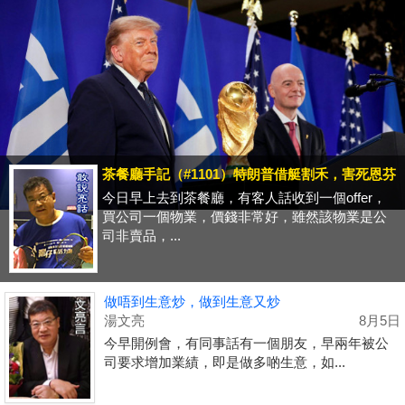
茶餐廳手記（#1101）特朗普借艇割禾，害死恩芬
今日早上去到茶餐廳，有客人話收到一個offer，
買公司一個物業，價錢非常好，雖然該物業是公
司非賣品，...
做唔到生意炒，做到生意又炒
湯文亮
8月5日
今早開例會，有同事話有一個朋友，早兩年被公
司要求增加業績，即是做多啲生意，如...