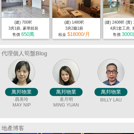
置
業
手
(建) 700呎
(建) 1480呎
(建) 2408呎 (實)
冊
3房1廁, 豪華靚裝
3房2廳1廁
4房1套工房, 
650萬
$18000/月
300
售價
租金
售價
關
於
代理個人筍盤Blog
我
們
萬邦物業
萬邦物業
萬邦物業
萬邦物業
萬邦物業
萬邦物業
萬邦物業
萬邦物業
萬邦物業
萬邦物業
萬邦物業
萬邦物業
萬邦物業
萬邦物業
萬邦物業
萬邦物業
萬邦物業
冼嘉臻
黃美英
唐英霞
廖細鳳
聶美玲
吳美美
謝愛珍
蔡秀晶
陳蘭貞
袁月明
連愛玲
余志雄
張明成
潘笑霞
童麗珍
伍志達
BILLY LAU
DEBBIE TONG
BORIS SIN
SISI LIAO
MAGGIE
MAY NIP
COCO CHAN
MING YUAN
JUNE TSE
CRYSTAL
MEI NG
JIMMY YU
ELIZA LIN
JOEY TONG
TINA POON
TAT NG
RICAR
AN
C
WONG
CHOY
CHEUNG
地產博客