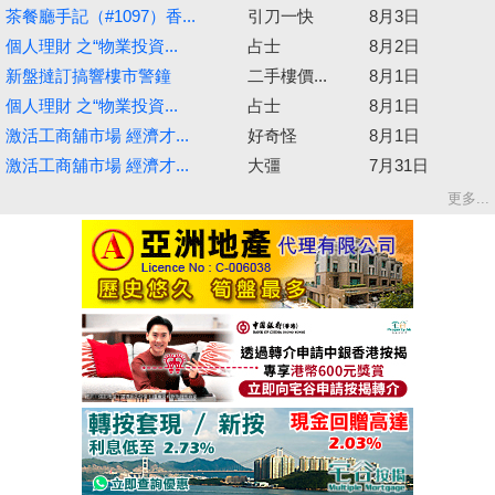
茶餐廳手記（#1097）香...
引刀一快
8月3日
個人理財 之“物業投資...
占士
8月2日
新盤撻訂搞響樓市警鐘
二手樓價...
8月1日
個人理財 之“物業投資...
占士
8月1日
激活工商舖市場 經濟才...
好奇怪
8月1日
激活工商舖市場 經濟才...
大彊
7月31日
更多...