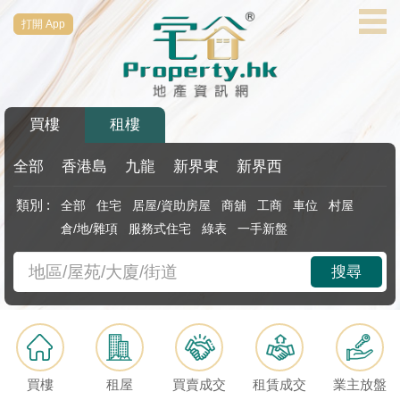
打開 App
代
理
主
頁
買樓
租樓
搵
樓/
全部
香港島
九龍
新界東
新界西
成
類別 :
全部
住宅
居屋/資助房屋
商舖
工商
車位
村屋
交
倉/地/雜項
服務式住宅
綠表
一手新盤
業
搜尋
主
放
盤
宅
買樓
租屋
買賣成交
租賃成交
業主放盤
谷