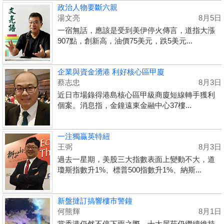
政治人物要斷六親
湯文亮
8月5日
一宿無話，應該是受到美伊停火傳言，道指大漲
907點，創新高，油價75美元，跌5美元...
企業與資金湧港 利好核心區甲廈
蔡志忠
8月3日
近日市場錄得港島核心區甲級商廈短線轉手獲利
個案。消息指，金鐘遠東金融中心37樓...
一注獨贏英特紐
王弼
8月3日
過去一星期，美股三大指數表面上變動不大，道
瓊斯指數升1%、標普500指數升1%、納斯...
新盤撻訂搞響樓市警鐘
何熊輝
8月1日
當香港仍然不停下雨之際，十大屋苑仍繼續維持