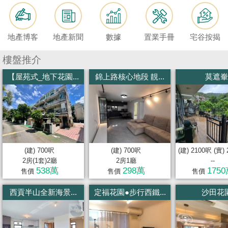
按
揭
地產博客
地產新聞
數據
置業手冊
宅谷按揭
地
產
樓盤推介
博
【屋苑式_地下花園...
錦上路核心地段 靚...
莫遮輋
客
地
產
新
聞
(建) 700呎
(建) 700呎
(建) 2100呎 (實)
2房(1套)2廳
2房1廳
--
數
538萬
298萬
175
售價
售價
售價
據
西貢半山全新海景...
定福花園●步行西鐵...
沙田花
公
佈