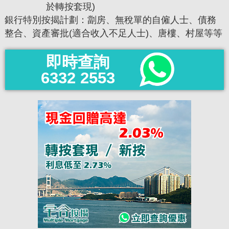
於轉按套現)
銀行特別按揭計劃：劏房、無稅單的自僱人士、債務
整合、資產審批(適合收入不足人士)、唐樓、村屋等等
即時查詢
6332 2553