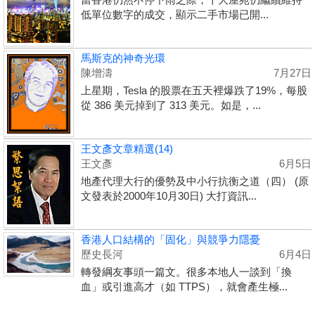
低單位數字的成交，顯示二手市場已開...
馬斯克的神奇光環
陳增濤
7月27日
上星期，Tesla 的股票在五天裡爆跌了19%，每股
從 386 美元掉到了 313 美元。如是，...
王文彥文章精選(14)
王文彥
6月5日
地產代理大行的優勢及中小行抗衡之道（四） (原
文發表於2000年10月30日) 大打資訊...
香港人口結構的「固化」與競爭力隱憂
歷史長河
6月4日
轉發綱友事頭一篇文。很多本地人一談到「換
血」或引進高才（如 TTPS），就會產生極...